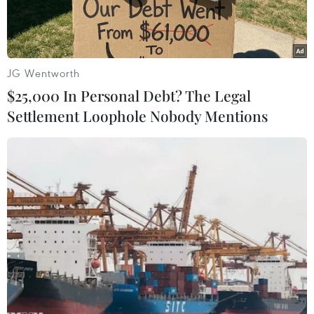
JG Wentworth
$25,000 In Personal Debt? The Legal
Settlement Loophole Nobody Mentions
Một đoạn đường bị nứt sau động đất tại tỉnh Nam Cotabato,
Philippines ngày 8/6/2026. (Ảnh: THX/TTXVN)
Ngày 8/6, Viện Núi lửa và địa chấn Philippines
cho biết đã ghi nhận sóng thần cao 1,4m sau