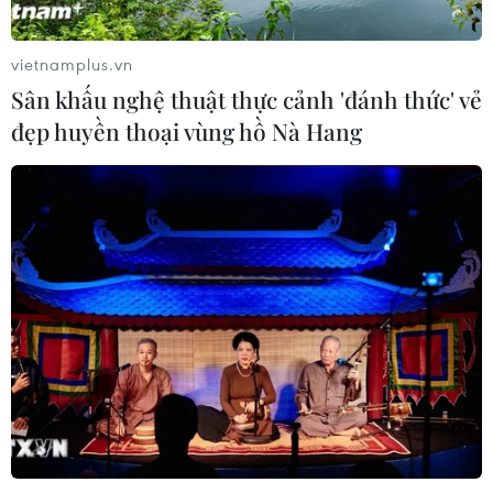
07/08/2026 23:29
vietnamplus.vn
Campuchia nỗ lực bảo tồn động vật
Sân khấu nghệ thuật thực cảnh 'đánh thức' vẻ
hoang dã trước nguy cơ tuyệt chủng
đẹp huyền thoại vùng hồ Nà Hang
07/08/2026 22:45
Áp thấp nhiệt đới trên vịnh Bắc Bộ sẽ
gây ảnh hưởng thế nào tới Việt Nam?
07/08/2026 14:38
Nứt núi, Thanh Hóa sơ tán khẩn cấp
nhiều hộ dân
07/08/2026 13:17