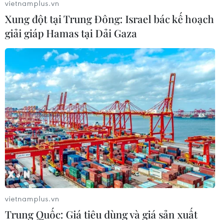
vietnamplus.vn
Xung đột tại Trung Đông: Israel bác kế hoạch
giải giáp Hamas tại Dải Gaza
Nhật Bản gỡ cảnh báo sóng thần sau động
đất ở ngoài khơi tỉnh Aomori
12/12/2025 06:24
Cơ quan Khí tượng Nhật Bản đã gỡ cảnh báo sóng
thần sau trận động đất cơ độ lớn 6,7 ở tỉnh Aomori,
không còn nguy cơ cao về sóng thần như ban đầu.
vietnamplus.vn
Trung Quốc: Giá tiêu dùng và giá sản xuất