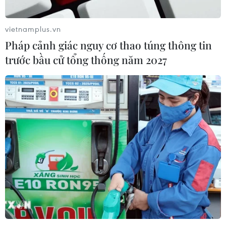
vietnamplus.vn
Pháp cảnh giác nguy cơ thao túng thông tin
trước bầu cử tổng thống năm 2027
TIN CÙNG CHUYÊN MỤC
Siêu bão Doldphin đổ bộ
Trung Quốc khiến hàng nghìn
chuyến bay bị hủy khẩn cấp
09/08/2026 16:00