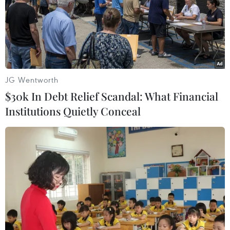
(TTXVN/Vietnam+)
JG Wentworth
$30k In Debt Relief Scandal: What Financial
Institutions Quietly Conceal
#động đất
#sóng thần
Philippines