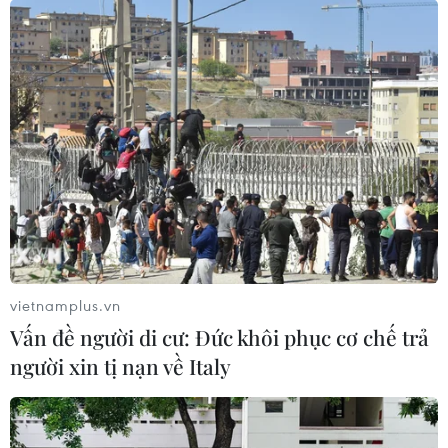
trận động đất lớn ngoài khơi miền Nam Philippines.
vietnamplus.vn
Vấn đề người di cư: Đức khôi phục cơ chế trả
người xin tị nạn về Italy