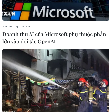
vietnamplus.vn
Doanh thu AI của Microsoft phụ thuộc phần
lớn vào đối tác OpenAI
Rác thải được bố trí thành nhiều thùng riêng biệt để người dân
phân loại tại trung tâm thương mại AEON, Kuala Lumpur,
Malaysia. (Ảnh: Bình Thanh/TTXVN)
Chính phủ Malaysia vừa đưa ra quyết định yêu