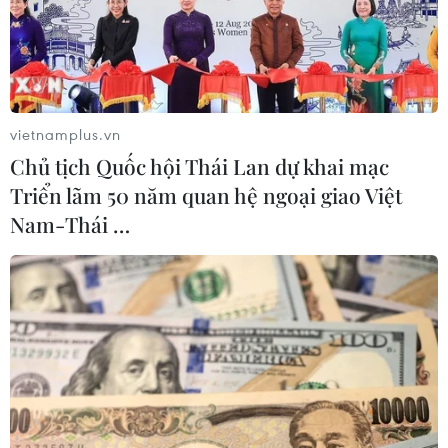
vietnamplus.vn
Chủ tịch Quốc hội Thái Lan dự khai mạc
Triển lãm 50 năm quan hệ ngoại giao Việt
Nam-Thái …
Trung Quốc siết chặt quản lý tái chế pin
xe điện
28/04/2026 04:38
Trung Quốc đẩy mạnh triển khai chiến dịch thanh tra,
kiểm tra liên ngành, chuẩn hóa hoạt động thu hồi, tái
chế pin đã qua sử dụng từ xe năng lượng mới, nhằm