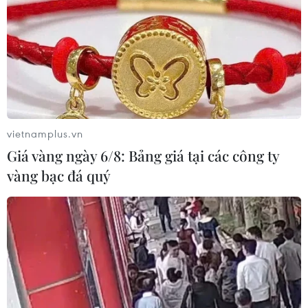
Pháp ghi nhận tháng 7 nóng nhất
trong lịch sử
04/08/2026 15:17
Nguy cơ vỡ đê bao sông Hậu, Cần
Thơ công bố tình huống khẩn cấp
vietnamplus.vn
04/08/2026 15:16
Giá vàng ngày 6/8: Bảng giá tại các công ty
vàng bạc đá quý
Áp thấp nhiệt đới không ảnh hưởng
đến vùng ven biển và đất liền Việt
Nam
04/08/2026 13:58
Hàn Quốc ban hành cảnh báo nắng