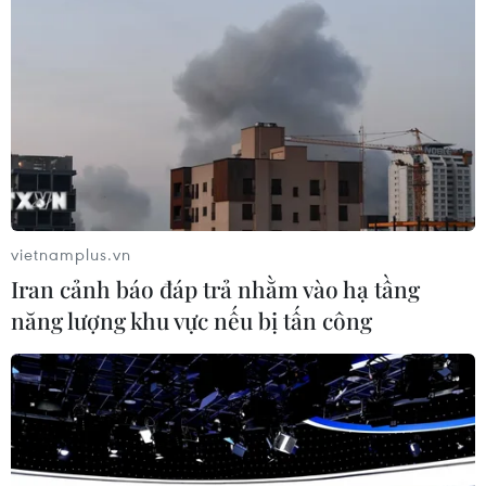
#tái chế rác
#vật liệu phế thải
Malaysia
Theo dõi VietnamPlus
vietnamplus.vn
Iran cảnh báo đáp trả nhằm vào hạ tầng
năng lượng khu vực nếu bị tấn công
TIN LIÊN QUAN