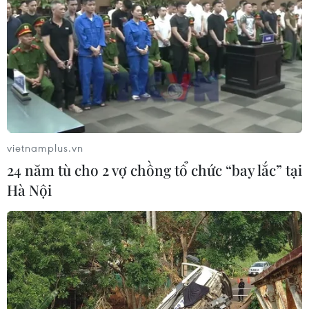
vietnamplus.vn
24 năm tù cho 2 vợ chồng tổ chức “bay lắc” tại
Hà Nội
TIN CÙNG CHUYÊN MỤC