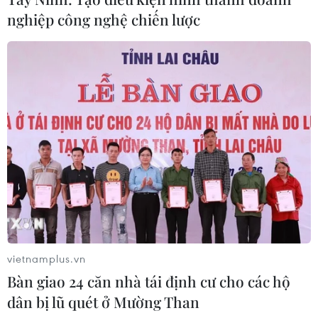
nghiệp công nghệ chiến lược
Thả kỳ đà hoa về rừng đặc dụng
vườn chim Bạc Liêu
05/08/2026 13:45
Đẩy nhanh tiến độ Nhà máy điện rác
ở Thanh Hóa trước áp lực xử lý rác
thải
05/08/2026 13:30
Bàn giao một cá thể Diều hoa Miến
vietnamplus.vn
Điện cho Vườn quốc gia Phong Nha-
Bàn giao 24 căn nhà tái định cư cho các hộ
Kẻ Bàng
dân bị lũ quét ở Mường Than
05/08/2026 12:11