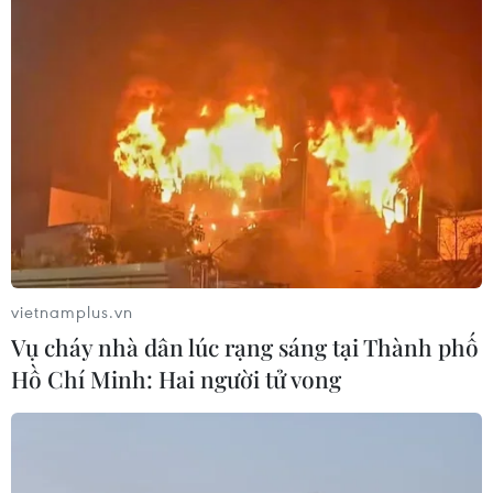
một bước tiến tích cực, giúp thúc đẩy hoạt động
thu gom, tái chế bao bì, rác thải.
(TTXVN/Vietnam+)
vietnamplus.vn
Vụ cháy nhà dân lúc rạng sáng tại Thành phố
Hồ Chí Minh: Hai người tử vong