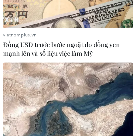
bảo vệ môi trường và tài nguyên chiến lược.
vietnamplus.vn
Đồng USD trước bước ngoặt do đồng yen
mạnh lên và số liệu việc làm Mỹ
Đối tượng phải thực hiện trách nhiệm tái
chế sản phẩm, bao bì
06/04/2026 11:49