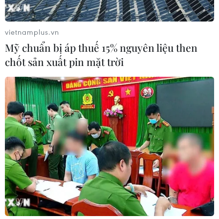
nắng nóng
06/08/2026 03:02
vietnamplus.vn
Mỹ chuẩn bị áp thuế 15% nguyên liệu then
Thành phố Hồ Chí Minh triển khai 8
chốt sản xuất pin mặt trời
dự án trạm trung chuyển rác công
nghệ khép kín
06/08/2026 03:01
Sơn La hỗ trợ người dân di dời khỏi
nơi nguy hiểm do mưa lũ
06/08/2026 02:50
Thời tiết ngày 6/8: Bão số 3 đã di
chuyển ra ngoài Biển Đông