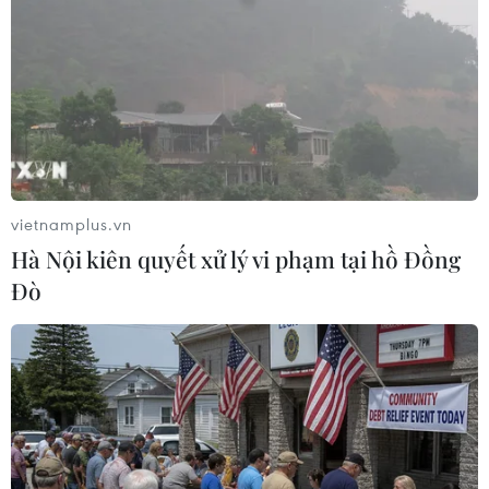
(TTXVN/Vietnam+)
vietnamplus.vn
Hà Nội kiên quyết xử lý vi phạm tại hồ Đồng
Đò
#Cháy rừng
#Rừng phòng hộ
#Quảng Ngãi
Quảng Ngãi