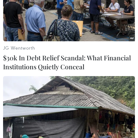
Theo dõi VietnamPlus
JG Wentworth
$30k In Debt Relief Scandal: What Financial
Institutions Quietly Conceal
TIN LIÊN QUAN