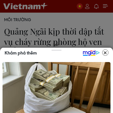
MÔI TRƯỜNG
Quảng Ngãi kịp thời dập tắt
vụ cháy rừng phòng hộ ven
biển
Khám phá thêm
Lê Phước Ngọc
07/06/2026 10:37
Đám cháy bùng phát tại khu vực rừng phi lao
phòng hộ ven biển, thuộc ranh giới hai tiểu khu
304 và 306, đoạn qua thôn Minh Tân Bắc và thôn
4, xã Mỏ Cày, tỉnh Quảng Ngãi.