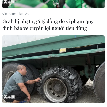
vietnamplus.vn
Grab bị phạt 1,36 tỷ đồng do vi phạm quy
định bảo vệ quyền lợi người tiêu dùng
Cả nước có khoảng 1.782 khu vực nguy cơ
xảy ra cháy rừng trong ngày hôm nay
29/05/2026 03:28
Hệ thống cảnh báo cháy rừng của Cục Lâm nghiệp và
Kiểm lâm cảnh báo ngày 29/5 có 474 khu vực nguy cơ
cháy rừng cấp III (mức cao), 437 khu vực cấp IV (nguy
hiểm), 871 khu vực cấp V (cực kỳ nguy hiểm).