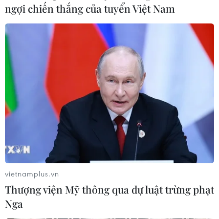
đã bùng phát mạnh lan từ thôn Thượng Hậu sang thôn
ngợi chiến thắng của tuyển Việt Nam
Hà Thiệp (xã Quảng Ninh); việc dập lửa gặp rất nhiều
khó khăn.
vietnamplus.vn
Thượng viện Mỹ thông qua dự luật trừng phạt
Nga