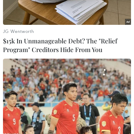
JG Wentworth
$15k In Unmanageable Debt? The "Relief
Program" Creditors Hide From You
(Ảnh minh họa. Nguồn: TTXVN phát)
Ngày 7/6, ông Tạ Công Khiết, Hạt trưởng Hạt
Kiểm lâm Khu vực X (Chi cục Kiểm lâm tỉnh
Quảng Ngãi), cho hay lực lượng chức năng đã
cơ bản khống chế, dập tắt đám cháy bùng phát
tại khu vực rừng phi lao phòng hộ ven biển,