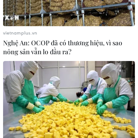
vietnamplus.vn
Nghệ An: OCOP đã có thương hiệu, vì sao
nông sản vẫn lo đầu ra?
TIN CÙNG CHUYÊN MỤC
An Giang: Các bãi rác quá tải trong
khi dự án xử lý tập trung chậm tiến