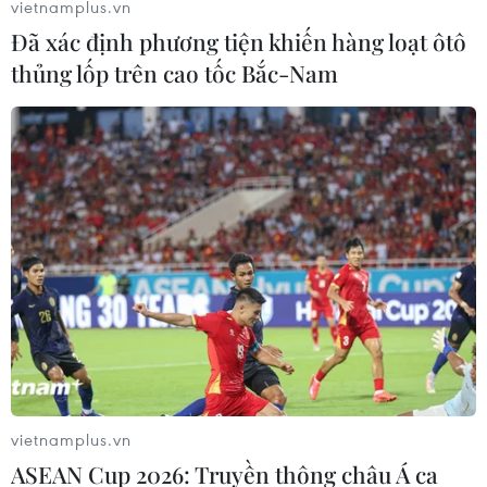
vietnamplus.vn
Đã xác định phương tiện khiến hàng loạt ôtô
thủng lốp trên cao tốc Bắc-Nam
Quảng Trị: Khẩn trương dập lửa cháy rừng
ven biển tại xã Quảng Ninh
28/05/2026 10:59
vietnamplus.vn
Do thực bì dày cùng thời tiết nắng nóng khiến đám cháy
ASEAN Cup 2026: Truyền thông châu Á ca