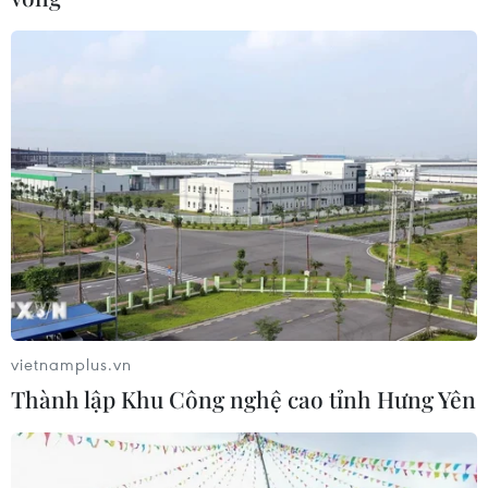
Tình trạng nắng nóng gay gắt chấm dứt ở
khu vực Bắc Bộ từ ngày 9/6
vietnamplus.vn
06/06/2026 08:26
Thành lập Khu Công nghệ cao tỉnh Hưng Yên
Ngày 7/6, khu vực Bắc Bộ có nắng nóng, có nơi nắng
nóng gay gắt với nhiệt độ cao nhất phổ biến 35-37 độ
C, có nơi trên 37 độ C, thời gian nắng nóng từ 11-16 giờ.