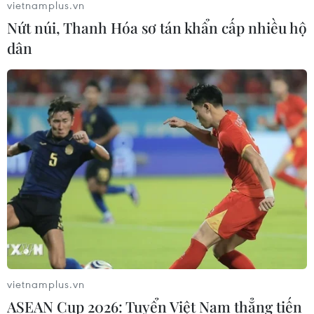
vietnamplus.vn
Nứt núi, Thanh Hóa sơ tán khẩn cấp nhiều hộ
dân
TIN CÙNG CHUYÊN MỤC
Áp thấp nhiệt đới trên vịnh Bắc Bộ sẽ
gây ảnh hưởng thế nào tới Việt Nam?
07/08/2026 14:38
vietnamplus.vn
ASEAN Cup 2026: Tuyển Việt Nam thẳng tiến