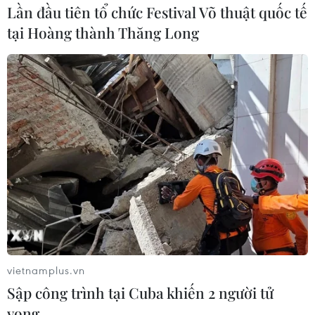
Lần đầu tiên tổ chức Festival Võ thuật quốc tế
tại Hoàng thành Thăng Long
Từ 9/6, nắng nóng đặc biệt gay gắt ở
Trung Bộ có xu hướng dịu dần
05/06/2026 08:43
Ngày 6-7/6, từ Thanh Hóa đến thành phố Đà Nẵng,
phía Đông các tỉnh từ Quảng Ngãi đến Đắk Lắk có
nắng nóng gay gắt, tuy nhiên, từ ngày 9/6, nắng nóng
gay gắt khu vực Trung Bộ có xu hướng dịu dần.
vietnamplus.vn
Sập công trình tại Cuba khiến 2 người tử
vong