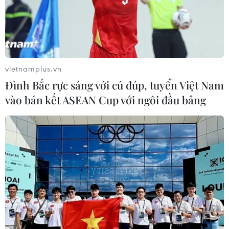
vietnamplus.vn
Đình Bắc rực sáng với cú đúp, tuyển Việt Nam
vào bán kết ASEAN Cup với ngôi đầu bảng
#Cảnh báo cháy rừng
#nắng nóng
#nguy cơ cháy rừng
#nắng nóng gay gắt
#nguy cơ cháy rừng rất nguy hiểm
#thời tiết
#lâm nghiệp
#kiểm lâm