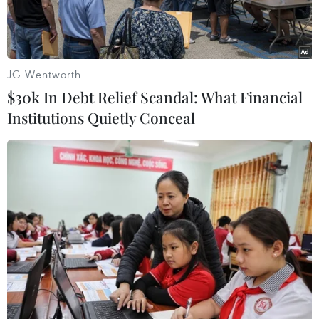
JG Wentworth
$30k In Debt Relief Scandal: What Financial
Institutions Quietly Conceal
Trong khoảng thời gian từ nay đến ngày 14/6, nắng nóng gay
gắt tiếp tục bao trùm nhiều khu vực trên cả nước, nguy cơ cháy
rừng cao. (Ảnh minh họa. Nguồn ảnh: TTXVN)
Đại diện Cục Lâm nghiệp và Kiểm lâm (Bộ Nông
nghiệp và Môi trường) vừa cho biết trong