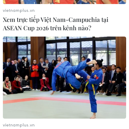
vietnamplus.vn
Xem trực tiếp Việt Nam-Campuchia tại
Liên tiếp xảy ra các vụ cháy nhà xưởng, cơ
ASEAN Cup 2026 trên kênh nào?
sở sản xuất vào đầu mùa mưa
04/06/2026 05:58
Theo lực lượng chức năng, dù đã bước vào mùa mưa
nhưng nguy cơ cháy nổ tại các nhà xưởng, cơ sở sản
xuất, kho chứa hàng hóa vẫn ở mức cao do thời tiết còn
xuất hiện các đợt nắng nóng xen kẽ.
vietnamplus.vn