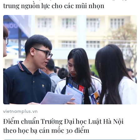
trung nguồn lực cho các mũi nhọn
nhiều tuyến phố ven biển Đà Nẵng trở nên sôi động hơn
với các hoạt động trong khuôn khổ Lễ hội Đà Nẵng
Food Tour 2026 diễn ra từ ngày 20 – 24/5.
vietnamplus.vn
Điểm chuẩn Trường Đại học Luật Hà Nội
theo học bạ cán mốc 30 điểm