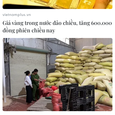
vietnamplus.vn
Giá vàng trong nước đảo chiều, tăng 600.000
đồng phiên chiều nay
Khai mạc Lễ hội Ẩm thực chay Festival
Huế 2026
28/05/2026 11:43
Diễn ra trong 2 ngày 28-29/5, Lễ hội Ẩm thực chay
2026 nhằm tôn vinh giá trị ẩm thực chay truyền thống
của Huế đồng thời lan tỏa lối sống xanh, lành mạnh
cùng tinh thần từ bi, nhân ái trong cộng đồng.