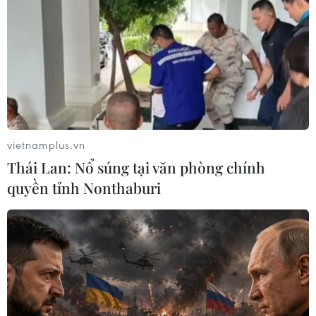
vietnamplus.vn
Thái Lan: Nổ súng tại văn phòng chính
quyền tỉnh Nonthaburi
#Lễ hội Ẩm thực Thế giới
#Gian hàng Việt Nam
#Lễ hội Ẩm thực
#Lễ hội Ẩm thực tại Hàn Quốc
Hàn Quốc