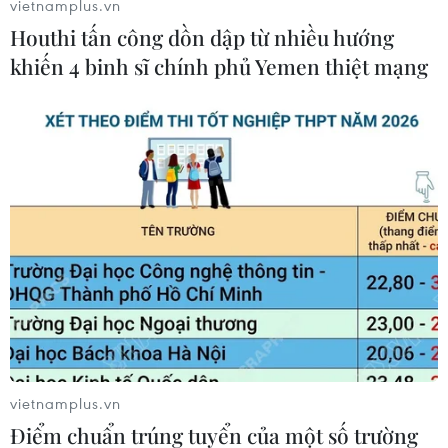
vietnamplus.vn
mang đến các tiết mục văn nghệ đặc sắc của
Houthi tấn công dồn dập từ nhiều hướng
Hàn Quốc, tạo nên bầu không khí sôi động và đa
khiến 4 binh sĩ chính phủ Yemen thiệt mạng
sắc màu.
vietnamplus.vn
Lễ hội Ẩm thực Thế giới Seongbuk Nurimasil lần thứ 18 với chủ
Điểm chuẩn trúng tuyển của một số trường
đề “Hương vị của Trái đất” đã diễn ra tại Thủ đô Seoul (Hàn