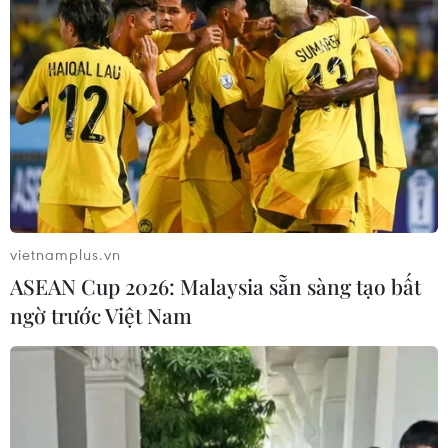
đoàn kết giữa cộng đồng người Việt Nam tại
Hàn Quốc với người dân nước sở tại./.
Lễ hội Văn hóa Ẩm thực
Hà Nội 2025: Kết nối di
sản với sáng tạo
Chiều 16/12, Hà Nội tổ chức họp
báo giới thiệu Lễ hội Văn hóa Ẩm
thực Hà Nội năm 2025 với chủ đề
vietnamplus.vn
“Hà Nội - Hành trình ẩm thực kết
ASEAN Cup 2026: Malaysia sẵn sàng tạo bất
nối sáng tạo,” dự kiến diễn ra từ
ngày 19 - 21/12.
ngờ trước Việt Nam
(TTXVN/Vietnam+)