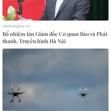
đặc sắc.
vietnamplus.vn
Bổ nhiệm tân Giám đốc Cơ quan Báo và Phát
thanh, Truyền hình Hà Nội
Gian hàng ẩm thực của Việt Nam với các món ăn truyền thống
thu hút đông đảo người dân sở tại và du khách quốc tế. (Ảnh:
Nhật Hưng/TTXVN)