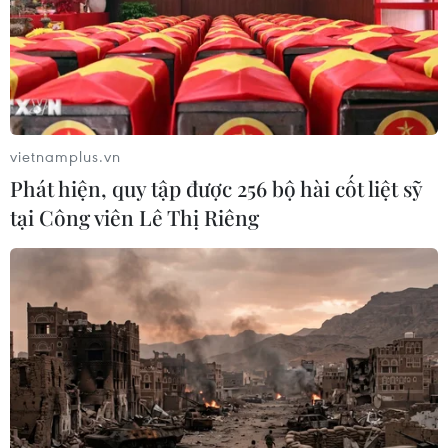
vietnamplus.vn
Phát hiện, quy tập được 256 bộ hài cốt liệt sỹ
tại Công viên Lê Thị Riêng