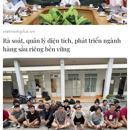
Động đất tại Nhật Bản: Chưa ghi
nhận thông tin công dân Việt Nam bị
thương vong
vietnamplus.vn
28/07/2026 22:51
Rà soát, quản lý diện tích, phát triển ngành
hàng sầu riêng bền vững
Động đất tại Nhật Bản: Cộng đồng
người Việt vẫn an toàn
28/07/2026 13:49
Cộng đồng người Việt tại Campuchia
thành kính tri ân các anh hùng liệt sỹ
27/07/2026 08:04