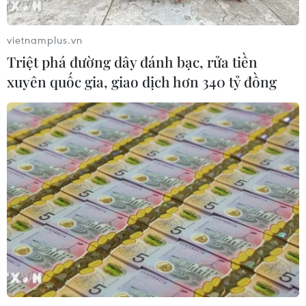
Kiều bào tại Đức tổ chức Lễ cầu siêu,
tri ân các Anh hùng liệt sỹ
vietnamplus.vn
26/07/2026 22:53
Triệt phá đường dây đánh bạc, rửa tiền
xuyên quốc gia, giao dịch hơn 340 tỷ đồng
Thêm mái nhà chung kết nối cộng
đồng người Việt Nam tại Hàn Quốc
26/07/2026 14:59
Diễn đàn tại Nhật Bản chia sẻ tư duy
đầu tư dài hạn cho người Việt trẻ
25/07/2026 13:59
Giữ lửa văn hóa Việt và lan tỏa tinh