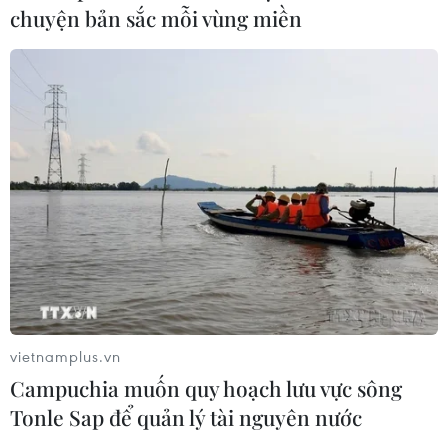
cộng đồng người Việt Nam ở nước
chuyện bản sắc mỗi vùng miền
ngoài
08/08/2026 11:00
ASC 2026: Tiếp lửa đam mê khoa học
cho thế hệ trẻ Việt Nam
04/08/2026 14:08
Nghị quyết của Bộ Chính trị về công
tác người Việt Nam ở nước ngoài
04/08/2026 12:08
vietnamplus.vn
Campuchia muốn quy hoạch lưu vực sông
Việt Nam tham dự Trại hè Khoa học
Tonle Sap để quản lý tài nguyên nước
châu Á 2026 tại Hong Kong