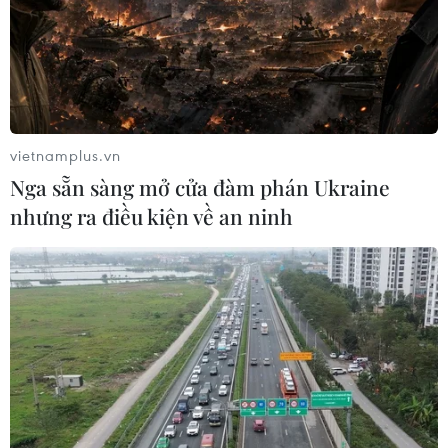
Theo dõi VietnamPlus
vietnamplus.vn
Nga sẵn sàng mở cửa đàm phán Ukraine
nhưng ra điều kiện về an ninh
TIN LIÊN QUAN