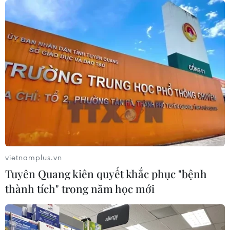
03/08/2026 10:14
Ngày Văn hóa Việt Nam góp phần lan
tỏa bản sắc dân tộc tại Đức ​
03/08/2026 03:55
Động đất tại Nhật Bản: Cộng đồng
người Việt dần ổn định
02/08/2026 12:20
vietnamplus.vn
Tuyên Quang kiên quyết khắc phục "bệnh
thành tích" trong năm học mới
Kiều bào - cầu nối lan tỏa hình ảnh
Việt Nam trong kỷ nguyên phát triển
mới