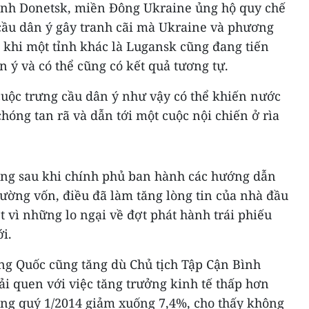
 tỉnh Donetsk, miền Đông Ukraine ủng hộ quy chế
 cầu dân ý gây tranh cãi mà Ukraine và phương
 khi một tỉnh khác là Lugansk cũng đang tiến
 ý và có thể cũng có kết quả tương tự.
uộc trưng cầu dân ý như vậy có thể khiến nước
hóng tan rã và dẫn tới một cuộc nội chiến ở rìa
ng sau khi chính phủ ban hành các hướng dẫn
trường vốn, điều đã làm tăng lòng tin của nhà đầu
t vì những lo ngại về đợt phát hành trái phiếu
i.
ng Quốc cũng tăng dù Chủ tịch Tập Cận Bình
i quen với việc tăng trưởng kinh tế thấp hơn
ong quý 1/2014 giảm xuống 7,4%, cho thấy không