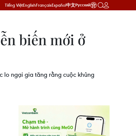
Tiếng Việt
English
Français
Español
中文
Русский
iễn biến mới ở
 lo ngại gia tăng rằng cuộc khủng