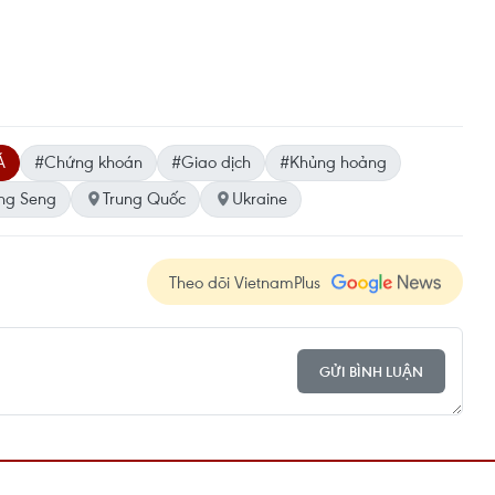
Á
#Chứng khoán
#Giao dịch
#Khủng hoảng
ng Seng
Trung Quốc
Ukraine
Theo dõi VietnamPlus
GỬI BÌNH LUẬN