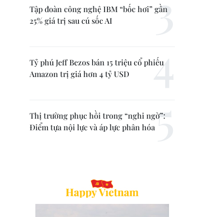
Tập đoàn công nghệ IBM “bốc hơi” gần
25% giá trị sau cú sốc AI
Tỷ phú Jeff Bezos bán 15 triệu cổ phiếu
Amazon trị giá hơn 4 tỷ USD
Thị trường phục hồi trong “nghi ngờ”:
Điểm tựa nội lực và áp lực phân hóa