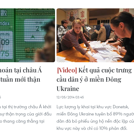
oán tại châu Á
Kết quả cuộc trưng
 tuần mới thận
cầu dân ý ở miền Đông
Ukraine
5
12/05/2014 03:45
tại thị trường châu Á khởi
Lực lượng ly khai tại khu vực Donetsk,
sự thận trọng của giới đầu
miền Đông Ukraine tuyên bố 89% ngườ
eo thang căng thẳng tại
dân đã bỏ phiếu ủng hộ nền độc lập c
khu vực này và chỉ có 10% phản đối.