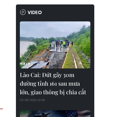
VIDEO
Lào Cai: Đứt gãy 30m
đường tỉnh 161 sau mưa
lớn, giao thông bị chia cắt
07/08/2026 10:08