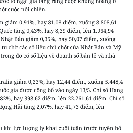
rước lo ngại gia tăng rằng cuộc khủng hoảng ở
ột cuộc nội chiến.
an giảm 0,91%, hay 81,08 điểm, xuống 8.808,61
Quốc tăng 0,43%, hay 8,39 điểm, lên 1.964,94
a Nhật Bản giảm 0,35%, hay 50,07 điểm, xuống
 tư chờ các số liệu chủ chốt của Nhật Bản và Mỹ
 trong đó có số liệu về doanh số bán lẻ và nhà
ralia giảm 0,23%, hay 12,44 điểm, xuống 5.448,4
uốc gia được công bố vào ngày 13/5. Chỉ số Hang
2%, hay 398,62 điểm, lên 22.261,61 điểm. Chỉ số
ợng Hải tăng 2,07%, hay 41,73 điểm, lên
u khi lực lượng ly khai cuối tuần trước tuyên bố