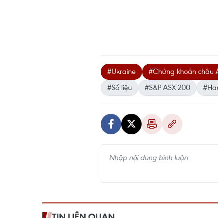
#Ukraine
#Chứng khoán châu 
#Số liệu
#S&P ASX 200
#Ha
TIN LIÊN QUAN