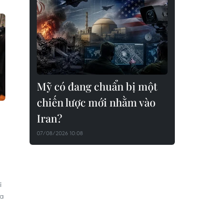
Mỹ có đang chuẩn bị một
chiến lược mới nhằm vào
Iran?
07/08/2026 10:08
i
ủa