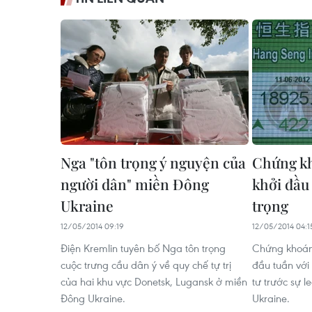
Nga "tôn trọng ý nguyện của
Chứng kh
người dân" miền Đông
khởi đầu
Ukraine
trọng
12/05/2014 09:19
12/05/2014 04:1
Điện Kremlin tuyên bố Nga tôn trọng
Chứng khoán 
cuộc trưng cầu dân ý về quy chế tự trị
đầu tuần với 
của hai khu vực Donetsk, Lugansk ở miền
tư trước sự l
Đông Ukraine.
Ukraine.