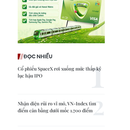
ĐỌC NHIỀU
Cổ phiếu SpaceX rơi xuống mức thấp kỷ
lục hậu IPO
Nhận diện rủi ro vĩ mô, VN-Index tìm
điểm cân bằng dưới mốc 1.700 điểm