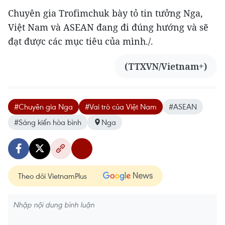
Chuyên gia Trofimchuk bày tỏ tin tưởng Nga,
Việt Nam và ASEAN đang đi đúng hướng và sẽ
đạt được các mục tiêu của mình./.
(TTXVN/Vietnam+)
#Chuyên gia Nga
#Vai trò của Việt Nam
#ASEAN
#Sáng kiến hòa bình
Nga
Theo dõi VietnamPlus