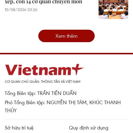
xếp, còn 14 cơ quan chuyên môn
10/08/2026 03:26
Xem thêm
CƠ QUAN CHỦ QUẢN: THÔNG TẤN XÃ VIỆT NAM
Tổng Biên tập: TRẦN TIẾN DUẨN
Phó Tổng Biên tập: NGUYỄN THỊ TÁM, KHÚC THANH
THỦY
Sở hữu trí tuệ
Quy định sử dụng