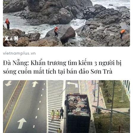
01/07/2026 12:06
Xem thêm
vietnamplus.vn
Đà Nẵng: Khẩn trương tìm kiếm 3 người bị
sóng cuốn mất tích tại bán đảo Sơn Trà
CƠ QUAN CHỦ QUẢN: THÔNG TẤN XÃ VIỆT NAM
Tổng Biên tập: TRẦN TIẾN DUẨN
Phó Tổng Biên tập: NGUYỄN THỊ TÁM, KHÚC THANH
THỦY
Sở hữu trí tuệ
Quy định sử dụng