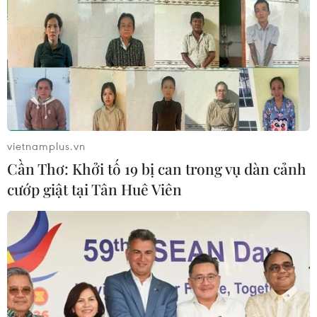
vietnamplus.vn
Cần Thơ: Khởi tố 19 bị can trong vụ dàn cảnh
Đan Mạch thu hồi mỳ ăn liền Hàn Quốc vì
cướp giật tại Tân Huê Viên
quá cay có thể gây ngộ độc cấp tính
12/06/2024 23:20
Theo Cơ quan Quản lý Thực phẩm và Thú y Đan Mạch,
độ cay trong một gói mỳ ăn liền của Hãng Samyang
Foods "cao đến mức có nguy cơ khiến người tiêu dùng
ngộ độc cấp tính."