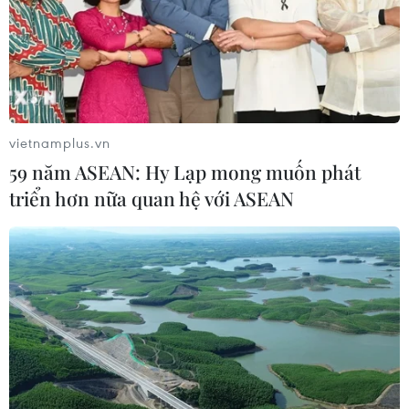
vietnamplus.vn
59 năm ASEAN: Hy Lạp mong muốn phát
triển hơn nữa quan hệ với ASEAN