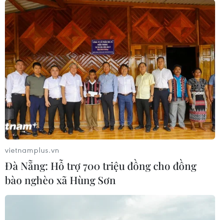
Nissin rót tiền đưa mỳ ăn liền trở lại "ngôi
vương"
27/02/2025 06:56
Nissin Foods Holdings dự kiến đầu tư lớn để mở rộng
hoạt động tại Nhật Bản và các quốc gia khác, nhằm
tăng cường nhu cầu mỳ ăn liền giá rẻ và tạo ra những
phiên bản lành mạnh hơn.
vietnamplus.vn
Đà Nẵng: Hỗ trợ 700 triệu đồng cho đồng
bào nghèo xã Hùng Sơn