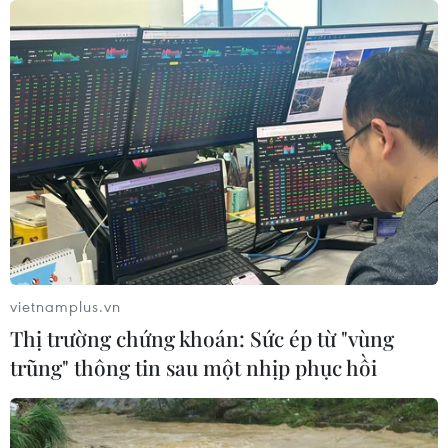
TIN CÙNG CHUYÊN MỤC
Bánh xèo tôm nhảy - món ăn phải
vietnamplus.vn
thử khi đến Quy Nhơn
Thị trường chứng khoán: Sức ép từ "vùng
07/08/2026 00:00
trũng" thông tin sau một nhịp phục hồi
Trình diễn, chế biến bún kèn Hà