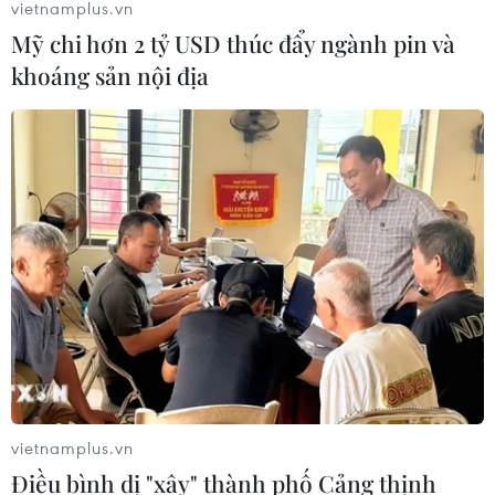
vietnamplus.vn
Mỹ chi hơn 2 tỷ USD thúc đẩy ngành pin và
khoáng sản nội địa
vietnamplus.vn
Điều bình dị "xây" thành phố Cảng thịnh