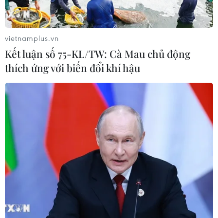
18/07/2026 02:22
vietnamplus.vn
Lễ hội Yến sào Khánh Hòa tôn vinh
Kết luận số 75-KL/TW: Cà Mau chủ động
tinh hoa ẩm thực và giá trị di sản
thích ứng với biến đổi khí hậu
16/07/2026 13:49
Mang hương vị phở Việt Nam đến với
bạn bè Đức
16/07/2026 01:41
Sự khác biệt của bánh mỳ ở ba miền
Bắc-Trung-Nam khiến du khách
thích thú