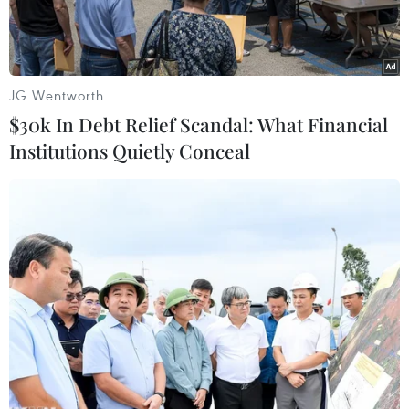
JG Wentworth
$30k In Debt Relief Scandal: What Financial
Institutions Quietly Conceal
Quy trình sản xuất những sản phẩm mì ăn liền an toàn an tâm
tại Acecook Việt Nam.
Mỳ ăn liền được nhiều người lựa chọn nhờ sự
tiện lợi. Song, các vấn đề về nguồn gốc nguyên
liệu, quy trình sản xuất và kiểm soát chất lượng
vẫn là mối quan tâm của không ít người tiêu
dùng.
Tại Acecook Việt Nam, việc kiểm soát chất
lượng được thực hiện xuyên suốt từ khâu lựa