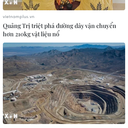
vietnamplus.vn
Quảng Trị triệt phá đường dây vận chuyển
hơn 210kg vật liệu nổ