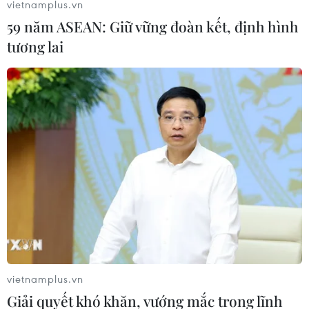
vietnamplus.vn
59 năm ASEAN: Giữ vững đoàn kết, định hình
tương lai
#mỳ hảo hảo
#mỳ ăn liền
#Acecook Việt Nam
vietnamplus.vn
Giải quyết khó khăn, vướng mắc trong lĩnh
Theo dõi VietnamPlus