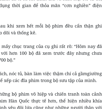
 dụng thời gian để thỏa mãn “cơn nghiền” điện
sau khi xem hết mỗi bộ phim đều cẩn thận ghi
o dõi và thống kê.
 mấy chục trang của cụ ghi rất rõ: “Hôm nay đã
 với hơn 100 bộ đã xem trước đây nhưng chưa
700 bộ.”
sách, nóc tủ, bàn làm việc thậm chí cả gầmgiường
ể xếp các đĩa phim trong bộ sưu tập của mình.
những bộ phim võ hiệp và chiến tranh toàn cảnh
him Hàn Quốc thực tế hơn, thể hiện nhiều khía
tình yêu đôi lứa cũng như những người thân với