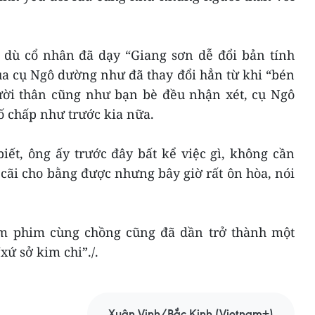
dù cổ nhân đã dạy “Giang sơn dễ đổi bản tính
ủa cụ Ngô dường như đã thay đổi hẳn từ khi “bén
ời thân cũng như bạn bè đều nhận xét, cụ Ngô
ố chấp như trước kia nữa.
iết, ông ấy trước đây bất kể việc gì, không cần
 cãi cho bằng được nhưng bây giờ rất ôn hòa, nói
m phim cùng chồng cũng đã dần trở thành một
ứ sở kim chi”./.
Xuân Vịnh/Bắc Kinh (Vietnam+)