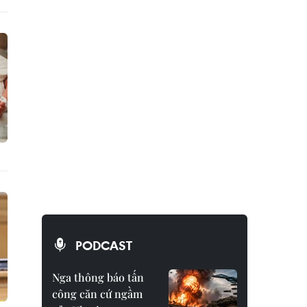
PODCAST
Nga thông báo tấn
công căn cứ ngầm