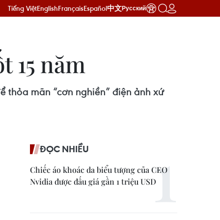
Tiếng Việt
English
Français
Español
中文
Русский
t 15 năm
ể thỏa mãn “cơn nghiền” điện ảnh xứ
ĐỌC NHIỀU
Chiếc áo khoác da biểu tượng của CEO
Nvidia được đấu giá gần 1 triệu USD