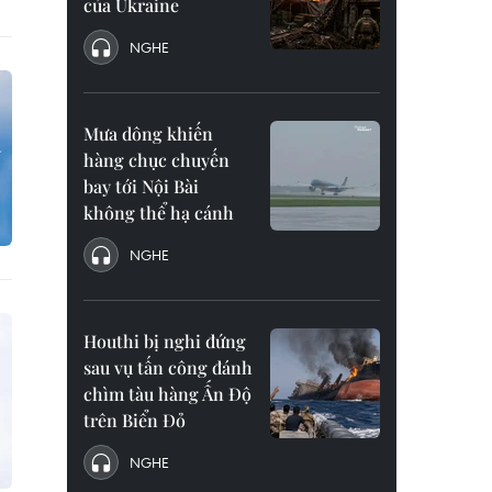
của Ukraine
NGHE
Mưa dông khiến
hàng chục chuyến
bay tới Nội Bài
không thể hạ cánh
NGHE
Houthi bị nghi đứng
sau vụ tấn công đánh
chìm tàu hàng Ấn Độ
trên Biển Đỏ
NGHE