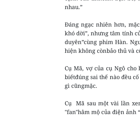
nhau.”
Đáng ngạc nhiên hơn, mặc 
khó dời”, nhưng tâm tính c
duyên”cùng phim Hàn. Ngư
hiện không cònbảo thủ và c
Cụ Mã, vợ của cụ Ngô cho b
biếtđúng sai thế nào đều cố
gì cũngmặc.
Cụ Mã sau một vài lần xe
"fan"hâm mộ của điện ảnh “x