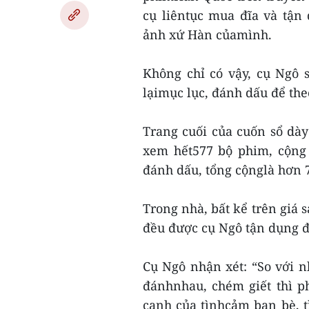
cụ liêntục mua đĩa và tận
ảnh xứ Hàn củamình.
Không chỉ có vậy, cụ Ngô 
lạimục lục, đánh dấu để the
Trang cuối của cuốn sổ dày
xem hết577 bộ phim, cộng
đánh dấu, tổng cộnglà hơn 
Trong nhà, bất kể trên giá 
đều được cụ Ngô tận dụng đ
Cụ Ngô nhận xét: “So với 
đánhnhau, chém giết thì p
cạnh của tìnhcảm bạn bè, 