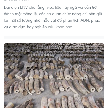
Đại diện ENV cho rằng, việc tiêu hủy ngà voi cần trở
thành một thông lệ, các cơ quan chức năng chỉ nên giữ
lại một số lượng nhỏ mẫu vật để phân tích ADN, phục
vụ giáo dục, hay nghiên cứu khoa học.