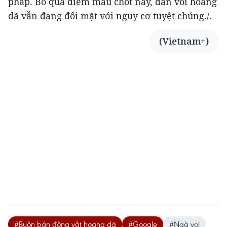
pháp. Bỏ qua điểm mấu chốt này, đàn voi hoang
dã vẫn đang đối mặt với nguy cơ tuyệt chủng./.
(Vietnam+)
#Buôn bán động vật hoang dã
#Google
#Ngà voi