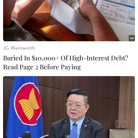
JG Wentworth
Buried In $10,000+ Of High-Interest Debt?
Read Page 2 Before Paying
Hãng Nissan thông báo thu hồi gần
150.000 xe tại Nhật Bản
13/12/2018 08:42
Tập đoàn chế tạo ôtô Nhật Bản Nissan đã ra thông báo
thu hồi gần 150.000 xe tại thị trường này sau khi phát