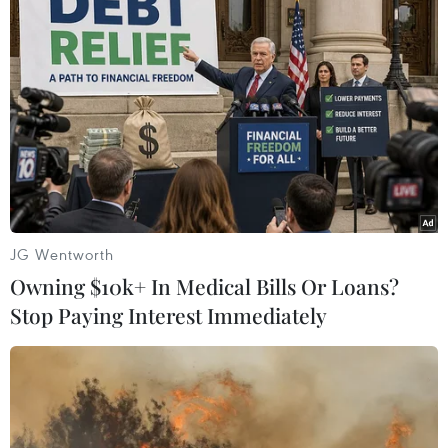
#tin tức thời sự
#tin tức hot
#kinh tế
#VietnamPlus
Đức
Theo dõi VietnamPlus
JG Wentworth
Owning $10k+ In Medical Bills Or Loans?
Stop Paying Interest Immediately
TIN LIÊN QUAN