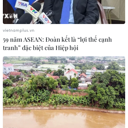
hiện lỗi trong quá trình thử nghiệm phanh và đồng hồ
đo tốc độ.
vietnamplus.vn
59 năm ASEAN: Đoàn kết là “lợi thế cạnh
tranh” đặc biệt của Hiệp hội
KDB sẽ 'bơm' 750 triệu USD cho GM Korea
vào cuối tháng này