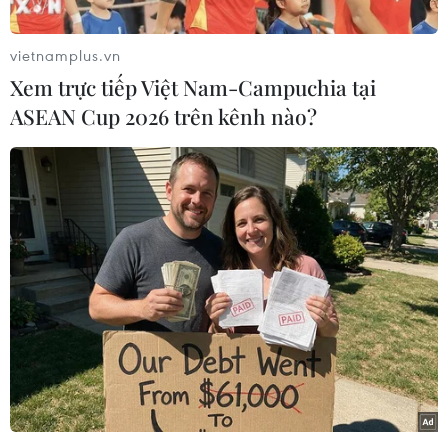
của một "gã khổng lồ" châu Âu nhằm chinh
phục khách hàng của các công ty như Uber.
vietnamplus.vn
Trong một tuyên bố chung, hai công ty trên cho
Xem trực tiếp Việt Nam-Campuchia tại
biết họ đã được các cơ quan quản lý của Mỹ "bật
ASEAN Cup 2026 trên kênh nào?
đèn xanh", dỡ bỏ chướng ngại cuối cùng cho
thỏa thuận sáp nhập, sau khi đã được cơ quan
chống độc quyền của Liên minh châu Âu (EU)
chấp thuận hồi tháng 11.
Daimler và BMW cho biết: "Giờ chúng tôi đã
nhận được sự đồng ý của cơ quan quản lý cạnh
tranh, mục tiêu là kết thúc giao dịch này vào
ngày 31/1/2019."
Thỏa thuận trên, được thông báo từ tháng Ba
vừa qua, sẽ chứng kiến sự ra đời của một công
ty liên danh, với việc hai công ty từng là đối thủ