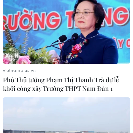
Công nghệ AI từ OPES gây ấn tượng
tại Vietnam Insurance Summit 2026
05/08/2026 08:10
Từ thương cảng Sài Gòn đến trung
tâm tài chính quốc tế nhìn từ
Vietcombank Tower
vietnamplus.vn
05/08/2026 08:09
Phó Thủ tướng Phạm Thị Thanh Trà dự lễ
khởi công xây Trường THPT Nam Đàn 1
Gia Lai chấp thuận hai dự án chăn
nuôi công nghệ cao trị giá hơn 3.600
tỷ đồng
05/08/2026 06:29