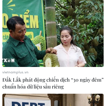
(TTXVN/Vietnam+)
vietnamplus.vn
Đắk Lắk phát động chiến dịch “30 ngày đêm”
chuẩn hóa dữ liệu sầu riêng
#Xe ô tô
#Uber
#Dịch vụ xe chung
#Daimler-BMW
#Car2Go
#DriveNow
#Liên minh châu Âu