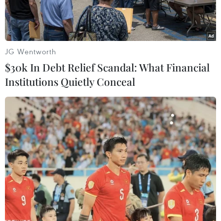
đồng thuê.
JG Wentworth
$30k In Debt Relief Scandal: What Financial
Institutions Quietly Conceal
(Nguồn: spiegel.de)
Ngày 19/12, các hãng xe ôtô của Đức là Daimler
và BMW cho biết đã được phê chuẩn kế hoạch
sáp nhập các dịch vụ xe chung của hai bên là
Car2Go và DriveNow, mở đường cho sự ra đời