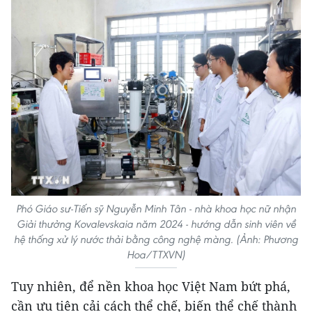
Phó Giáo sư-Tiến sỹ Nguyễn Minh Tân - nhà khoa học nữ nhận
Giải thưởng Kovalevskaia năm 2024 - hướng dẫn sinh viên về
hệ thống xử lý nước thải bằng công nghệ màng. (Ảnh: Phương
Hoa/TTXVN)
Tuy nhiên, để nền khoa học Việt Nam bứt phá,
cần ưu tiên cải cách thể chế, biến thể chế thành