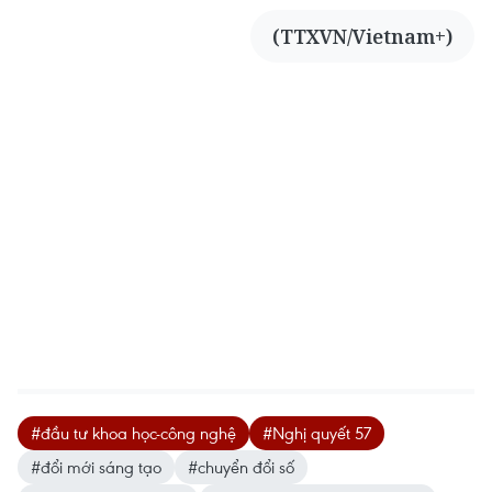
(TTXVN/Vietnam+)
#đầu tư khoa học-công nghệ
#Nghị quyết 57
#đổi mới sáng tạo
#chuyển đổi số