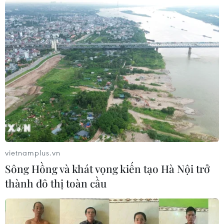
'Thực đơn' sách phong phú cho độc
giả nhỏ tuổi nhân Ngày Quốc tế
Thiếu nhi 1/6
31/05/2026 01:12
Xem thêm
vietnamplus.vn
Sông Hồng và khát vọng kiến tạo Hà Nội trở
CƠ QUAN CHỦ QUẢN: THÔNG TẤN XÃ VIỆT NAM
thành đô thị toàn cầu
Tổng Biên tập: TRẦN TIẾN DUẨN
Phó Tổng Biên tập: NGUYỄN THỊ TÁM, KHÚC THANH
THỦY