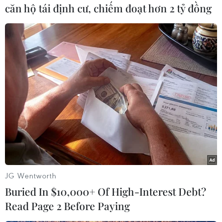
ra thế giới
căn hộ tái định cư, chiếm đoạt hơn 2 tỷ đồng
30/07/2026 13:41
'Thắp lên Việt Nam': Ca khúc khơi
dậy lòng biết ơn với các thương binh-
liệt sỹ
27/07/2026 12:07
Phim về Quan họ Việt Nam chính
thức phát hành toàn cầu
25/07/2026 07:52
JG Wentworth
Buried In $10,000+ Of High-Interest Debt?
FAHASA và Deli ra mắt không
Read Page 2 Before Paying
gian sáng tạo văn phòng phẩm, nâng