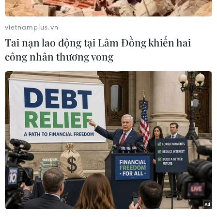
(Đẹp/Vietnam+)
vietnamplus.vn
Tai nạn lao động tại Lâm Đồng khiến hai
công nhân thương vong
#Breaking Dawn
#Edward
#Bella
#Đám cưới