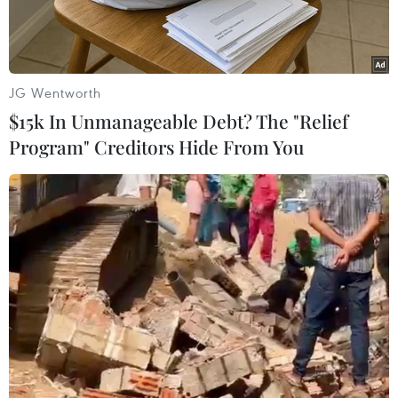
Kỳ trăng mật của họ đã diễn ra hoành tráng tại
Brazil. Tuynhiên, tất cả nguy hiểm bắt đầu khi
Bella phát hiện ra mình đã mang thai và đứabé
JG Wentworth
đe dọa tính mạng của cô.
$15k In Unmanageable Debt? The "Relief
Program" Creditors Hide From You
Thậm chí, Carlise và Edward đã phải cảnh báo
Bellarằng, bào thai cô đang mang “quá mạnh
mẽ và sẽ lớn rất nhanh,” “sẽ phá hủy vàlàm cô
đau đớn.”/.
"The Twilight saga: Breaking Dawn - part 1"
Đạo diễn: Bill Condon
Diễn viên: Robert Pattinson, Kristen Stewart, Taylor Lautner.