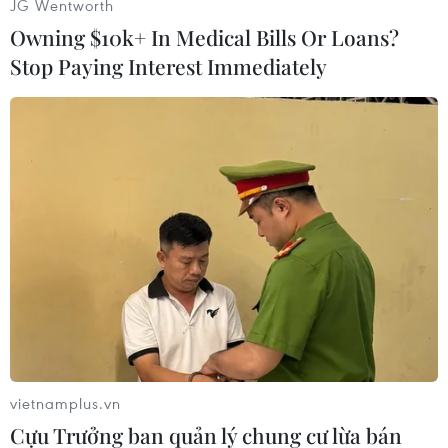
JG Wentworth
Owning $10k+ In Medical Bills Or Loans?
Stop Paying Interest Immediately
Theo dõi VietnamPlus
TIN CÙNG CHUYÊN MỤC
Giới thiệu Bộ sách Tuyển tập các tác
phẩm chọn lọc của Tổng Tư lệnh
Fidel Castro Ruz
05/08/2026 10:10
vietnamplus.vn
FAHASA mở lối đưa sách Việt
Cựu Trưởng ban quản lý chung cư lừa bán