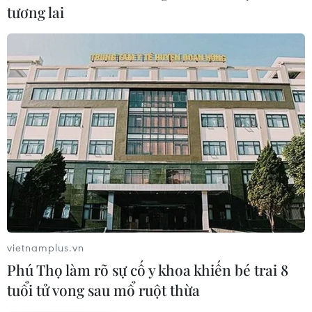
tương lai
Tác phẩm "Đường Kách mệnh" và
những giá trị trường tồn với lịch sử
dân tộc
05/06/2026 03:31
Blogger viết sách về hành trình "xê
dịch," cổ vũ giới trẻ tự tin trải nghiệm
03/06/2026 01:39
FAHASA Tân Đông Hiệp:
vietnamplus.vn
Điểm hẹn văn hóa mới cho mùa Hè
Phú Thọ làm rõ sự cố y khoa khiến bé trai 8
2026
tuổi tử vong sau mổ ruột thừa
31/05/2026 04:38