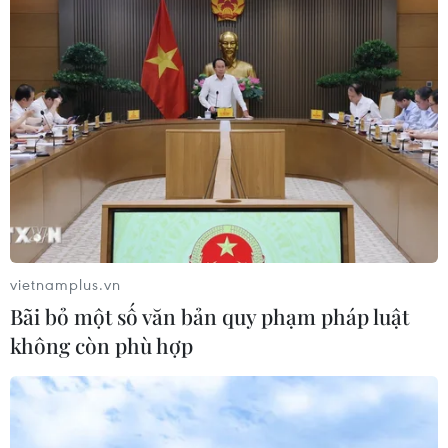
28/12/2021 08:37
Tỉnh Bình Định sẽ xây dựng khu tái định cư, diện tích
khoảng 4,5ha để di dời 117 hộ dân với hơn 400 nhân
khẩu sinh sống dưới chân núi Cấm đến nơi ở ổn định.
vietnamplus.vn
Bãi bỏ một số văn bản quy phạm pháp luật
không còn phù hợp