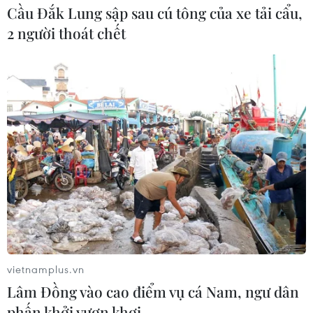
Thi công trở lại dự án sửa chữa Quốc
Cầu Đắk Lung sập sau cú tông của xe tải cẩu,
lộ 30 sau phản ánh của TTXVN
2 người thoát chết
06/08/2026 09:42
Hà Nội tăng tốc thi công
đường Vành đai 1 đoạn Hoàng Cầu-
Voi Phục
06/08/2026 09:07
Đồng Nai yêu cầu đẩy nhanh tiến độ
dự án kết nối vùng, sân bay Long
Thành
06/08/2026 09:05
vietnamplus.vn
Lâm Đồng vào cao điểm vụ cá Nam, ngư dân
Cầu Đắk Lung sập sau cú
phấn khởi vươn khơi