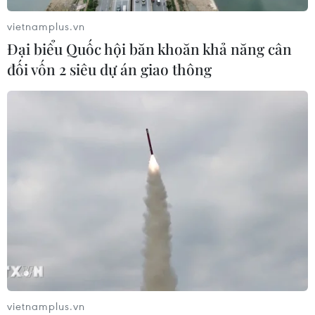
vietnamplus.vn
Đại biểu Quốc hội băn khoăn khả năng cân
Cao tốc Khánh Hoà-Buôn Ma Thuột
đối vốn 2 siêu dự án giao thông
sẽ hoàn thành, khai thác trong năm
nay
05/08/2026 07:14
Sân bay Nội Bài cho xe biển vàng đón
trả, khách trước sảnh tại Nhà ga T1
05/08/2026 04:01
Lâm Đồng: Bám sát tiến độ để sân
bay Liên Khương mở cửa đúng hạn
19/8
vietnamplus.vn