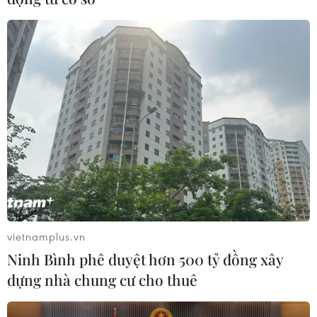
vị trí. Trong đó, có 2 vị trí với khối lượng đất đá lớn đã
gây chia cắt giao thông.
vietnamplus.vn
Ninh Bình phê duyệt hơn 500 tỷ đồng xây
dựng nhà chung cư cho thuê
Bình Định: Di dời người dân dưới chân
núi Cấm tới khu tái định cư