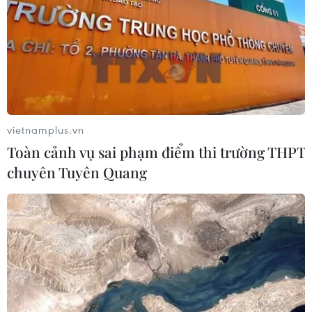
tốc
06/08/2026 04:24
Tăng tốc giải phóng mặt bằng mở
rộng cao tốc Cam Lộ-La Sơn qua
thành phố Huế
vietnamplus.vn
06/08/2026 03:01
Toàn cảnh vụ sai phạm điểm thi trường THPT
chuyên Tuyên Quang
Dự án cao tốc Châu Đốc-Cần Thơ-
Sóc Trăng thiếu nguồn vật liệu thi
công
06/08/2026 02:33
Sắp thu phí thêm 5 dự án thành phần
cao tốc đoạn từ Quảng Ngãi-Nha