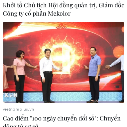
Khởi tố Chủ tịch Hội đồng quản trị, Giám đốc
Công ty cổ phần Mekolor
Bình Định: Mưa lớn gây sạt lở nghiêm
trọng tại huyện miền núi An Lão
01/12/2021 11:22
vietnamplus.vn
Trên tuyến đường từ xã An Trung đi xã An Vinh của tỉnh
Cao điểm "100 ngày chuyển đổi số": Chuyển
Bình Định, từ ngày 29/11 đến nay, sạt lở đã xảy ra tại 10
động từ cơ sở