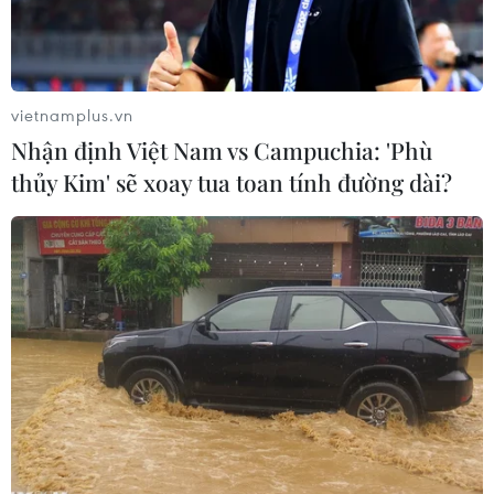
vietnamplus.vn
Nhận định Việt Nam vs Campuchia: 'Phù
thủy Kim' sẽ xoay tua toan tính đường dài?
Nhiều tảng đá có kích thước, khối lượng lớn từ vách ta-luy
dương đổ sập xuống, chiếm hết lòng đường khiến giao thông bị
tê liệt, công tác giải phóng hiện trường gặp nhiều khó khăn.
(Ảnh: Xuân Tiến/TTXVN)
Rạng sáng 13/1, sự cố sạt lở đã xảy ra tại phân
đoạn Km49- Km50 trên Quốc lộ 4H (thuộc địa