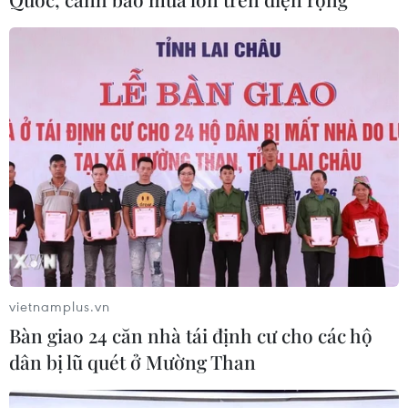
Bộ Xây dựng mạnh tay xử lý nhà thầu
chậm tiến độ cao tốc Cam Lộ-La Sơn
04/08/2026 08:26
Công nghệ thi công
đào hầm NATM "hệ Đèo Cả"
04/08/2026 08:23
vietnamplus.vn
Xem thêm
Bàn giao 24 căn nhà tái định cư cho các hộ
dân bị lũ quét ở Mường Than