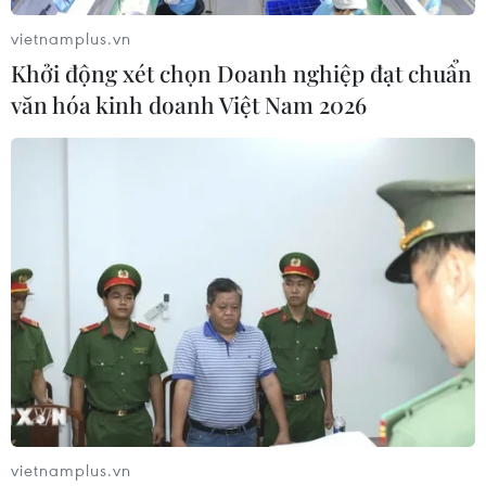
vietnamplus.vn
Khởi động xét chọn Doanh nghiệp đạt chuẩn
văn hóa kinh doanh Việt Nam 2026
Kon Tum: Khẩn trương ổn định đời sống
người dân sau mưa lũ
01/12/2021 11:18
Tại tỉnh Kon Tum, mưa lớn trong những ngày qua đã
khiến một người dân bị nước lũ cuốn trôi, nhiều tuyến
đường giao thông bị sạt lở và hệ thống lưới điện bị thiệt
hại nặng nề.
vietnamplus.vn