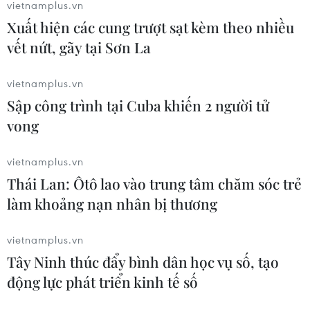
vietnamplus.vn
Sở hữu trí tuệ
Quy định sử dụng
Xuất hiện các cung trượt sạt kèm theo nhiều
vết nứt, gãy tại Sơn La
RSS
Hỗ trợ
Ngôn ngữ
TTXVN
vietnamplus.vn
Dịch vụ tin
Quảng cáo
Sập công trình tại Cuba khiến 2 người tử
Liên hệ
vong
vietnamplus.vn
Thái Lan: Ôtô lao vào trung tâm chăm sóc trẻ
Giấy phép số: 1374/GP-BTTTT do Bộ Thông tin và Truyền thông
làm khoảng nạn nhân bị thương
cấp ngày 11/9/2008.
Quảng cáo: Phó TBT Nguyễn Thị Tám: 093.5958688, Email:
vietnamplus.vn
tamvna@gmail.com
Tây Ninh thúc đẩy bình dân học vụ số, tạo
Điện thoại: (024) 39411349 - (024) 39411348, Fax: (024)
39411348
động lực phát triển kinh tế số
Email:
vietnamplus2008@gmail.com