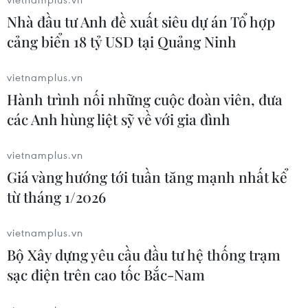
Nhà đầu tư Anh đề xuất siêu dự án Tổ hợp
Giá dầu tăng vọt do Iran xem xét cấm
cảng biển 18 tỷ USD tại Quảng Ninh
tàu Mỹ và Israel qua eo biển Hormuz
07/08/2026 00:45
vietnamplus.vn
Hành trình nối những cuộc đoàn viên, đưa
các Anh hùng liệt sỹ về với gia đình
Đảng Cộng hòa đề xuất dự luật trao
thêm thẩm quyền thuế quan cho ông
vietnamplus.vn
Trump
Giá vàng hướng tới tuần tăng mạnh nhất kể
07/08/2026 00:33
từ tháng 1/2026
Giá vàng thế giới quay đầu giảm nhẹ
vietnamplus.vn
do áp lực chốt lời
Bộ Xây dựng yêu cầu đầu tư hệ thống trạm
07/08/2026 00:31
sạc điện trên cao tốc Bắc-Nam