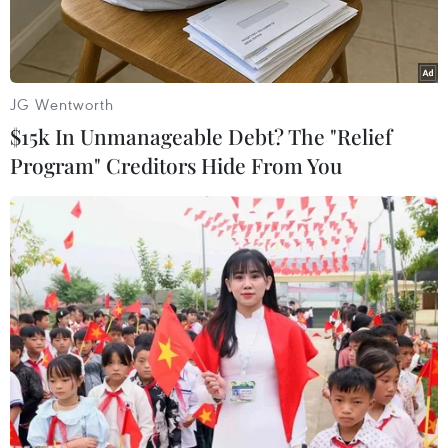
Quảng Trị có báo cáo thựctrạng tại Nhà máy
thủy điện Đakrông, theo chỉ đạo của Ủy ban
Nhân dân tỉnh vềviệc kiểm tra chất lượng công
trình xây dựng và quy trình vận hành tích nước
JG Wentworth
tạiNhà máy thủy điện Đakrông.
$15k In Unmanageable Debt? The "Relief
Program" Creditors Hide From You
Theo đó, Sở Xây dựng và Cục Giám định Nhà
nước về chất lượng công trình xây dựngthuộc
Bộ Xây dựng đã trực tiếp đi kiểm tra hiện
trường nhà máy. Qua kiểm tra chothấy công
trình cơ bản hoàn thành theo thiết kế; đã thi
công xong phần đập, vaiđập phải và trái, lắp đặt
xong toàn bộ hai tổ máy, nhà đặt máy, cửa và
van nước.Riêng phần đập tràn theo công nghệ
tràn phím piano đang thi công, có ba
khoanggiáp vai trái đập chưa thi công.