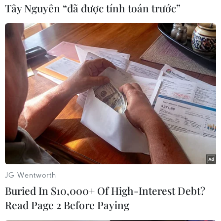
tích nước theo công nghệ mới này..../.
Tây Nguyên “đã được tính toán trước”
Trần Tĩnh (TTXVN)
JG Wentworth
Buried In $10,000+ Of High-Interest Debt?
Read Page 2 Before Paying
#Quảng Trị
#Thủy điện Đakrông 3