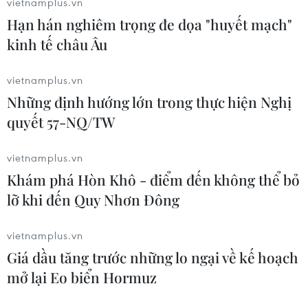
vietnamplus.vn
Mexico triển khai hàng nghìn binh sỹ
Hạn hán nghiêm trọng đe dọa "huyết mạch"
bảo vệ các vùng trồng bơ trọng điểm
kinh tế châu Âu
07/08/2026 00:09
vietnamplus.vn
Những định hướng lớn trong thực hiện Nghị
Xem thêm
quyết 57-NQ/TW
vietnamplus.vn
Khám phá Hòn Khô - điểm đến không thể bỏ
lỡ khi đến Quy Nhơn Đông
CƠ QUAN CHỦ QUẢN: THÔNG TẤN XÃ VIỆT NAM
vietnamplus.vn
Tổng Biên tập: TRẦN TIẾN DUẨN
Giá dầu tăng trước những lo ngại về kế hoạch
Phó Tổng Biên tập: NGUYỄN THỊ TÁM, KHÚC THANH
mở lại Eo biển Hormuz
THỦY