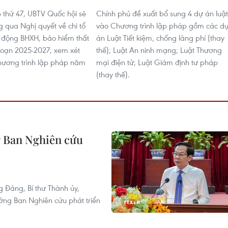
p thứ 47, UBTV Quốc hội sẽ
Chính phủ đề xuất bổ sung 4 dự án luật
g qua Nghị quyết về chi tổ
vào Chương trình lập pháp gồm các d
 động BHXH, bảo hiểm thất
án Luật Tiết kiệm, chống lãng phí (thay
đoạn 2025-2027; xem xét
thế); Luật An ninh mạng; Luật Thương
hương trình lập pháp năm
mại điện tử; Luật Giám định tư pháp
(thay thế).
g Ban Nghiên cứu
g Đảng, Bí thư Thành ủy,
ởng Ban Nghiên cứu phát triển