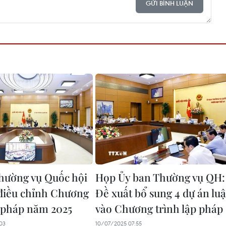
GỬI BÌNH LUẬN
hường vụ Quốc hội
Họp Ủy ban Thường vụ QH:
điều chỉnh Chương
Đề xuất bổ sung 4 dự án luậ
p pháp năm 2025
vào Chương trình lập pháp
03
10/07/2025 07:55