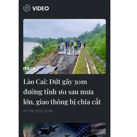
VIDEO
Lào Cai: Đứt gãy 30m
đường tỉnh 161 sau mưa
lớn, giao thông bị chia cắt
07/08/2026 10:08