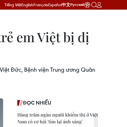
Tiếng Việt
English
Français
Español
中文
Русский
rẻ em Việt bị dị
n Việt Đức, Bệnh viện Trung ương Quân
ĐỌC NHIỀU
Hàng trăm ngàn người khiếm thị ở Việt
Nam có cơ hội 'tìm lại ánh sáng'