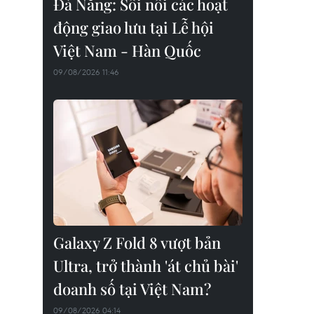
Đà Nẵng: Sôi nổi các hoạt
động giao lưu tại Lễ hội
Việt Nam - Hàn Quốc
09/08/2026 11:46
Galaxy Z Fold 8 vượt bản
Ultra, trở thành 'át chủ bài'
doanh số tại Việt Nam?
09/08/2026 04:14