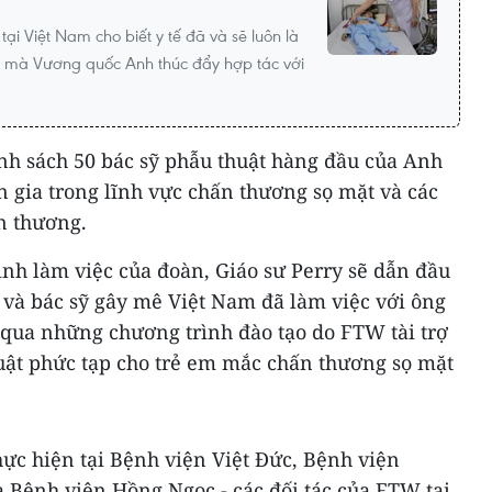
ại Việt Nam cho biết y tế đã và sẽ luôn là
ốt mà Vương quốc Anh thúc đẩy hợp tác với
nh sách 50 bác sỹ phẫu thuật hàng đầu của Anh
ên gia trong lĩnh vực chấn thương sọ mặt và các
n thương.
nh làm việc của đoàn, Giáo sư Perry sẽ dẫn đầu
 và bác sỹ gây mê Việt Nam đã làm việc với ông
qua những chương trình đào tạo do FTW tài trợ
huật phức tạp cho trẻ em mắc chấn thương sọ mặt
hực hiện tại Bệnh viện Việt Đức, Bệnh viện
 Bệnh viện Hồng Ngọc - các đối tác của FTW tại