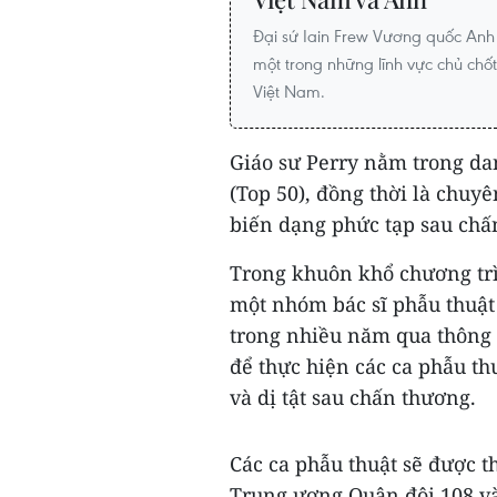
Đại sứ Iain Frew Vương quốc Anh t
một trong những lĩnh vực chủ ch
Việt Nam.
Giáo sư Perry nằm trong da
(Top 50), đồng thời là chuy
biến dạng phức tạp sau chấ
Trong khuôn khổ chương trì
một nhóm bác sĩ phẫu thuật
trong nhiều năm qua thông 
để thực hiện các ca phẫu t
và dị tật sau chấn thương.
Các ca phẫu thuật sẽ được t
Trung ương Quân đội 108 và