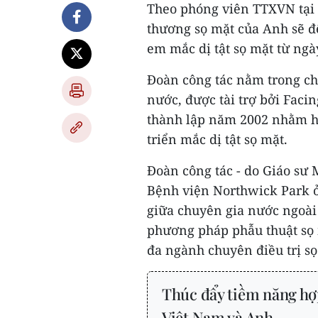
Theo phóng viên TTXVN tại
thương sọ mặt của Anh sẽ đ
em mắc dị tật sọ mặt từ ngà
Đoàn công tác nằm trong ch
nước, được tài trợ bởi Facin
thành lập năm 2002 nhằm hỗ
triển mắc dị tật sọ mặt.
Đoàn công tác - do Giáo sư 
Bệnh viện Northwick Park ở
giữa chuyên gia nước ngoài 
phương pháp phẫu thuật sọ 
đa ngành chuyên điều trị sọ
Thúc đẩy tiềm năng hợp 
Việt Nam và Anh