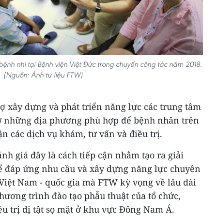
ệnh nhi tại Bệnh viện Việt Đức trong chuyến công tác năm 2018.
(Nguồn: Ảnh tư liệu FTW)
ợ xây dựng và phát triển năng lực các trung tâm
t ở những địa phương phù hợp để bệnh nhân trên
n các dịch vụ khám, tư vấn và điều trị.
h giá đây là cách tiếp cận nhằm tạo ra giải
ể đáp ứng nhu cầu và xây dựng năng lực chuyên
ở Việt Nam - quốc gia mà FTW kỳ vọng về lâu dài
hương trình đào tạo phẫu thuật của tổ chức,
ều trị dị tật sọ mặt ở khu vực Đông Nam Á.