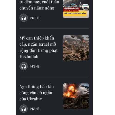
từ đêm nay, cuối tuần
chuyển nắng nóng
NGHE
Mỹ can thiệp khẩn
cấp, ngăn Israel mở
rộng đòn trừng phạt
Hezbollah
NGHE
Nga thông báo tấn
công căn cứ ngầm
của Ukraine
NGHE