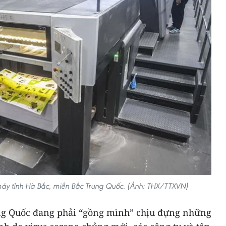
máy tỉnh Hà Bắc, miền Bắc Trung Quốc. (Ảnh: THX/TTXVN)
ung Quốc đang phải “gồng mình” chịu đựng những