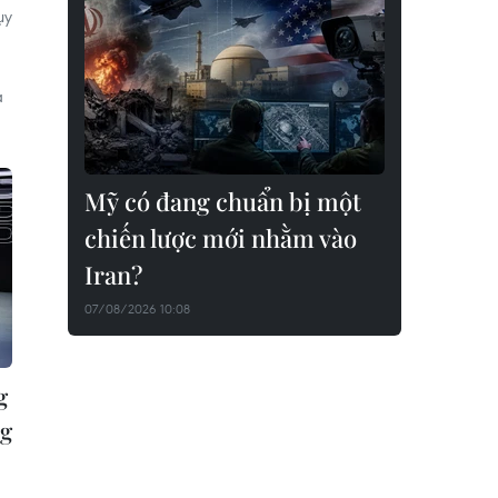
ụy
à
Mỹ có đang chuẩn bị một
chiến lược mới nhằm vào
Iran?
07/08/2026 10:08
g
ng