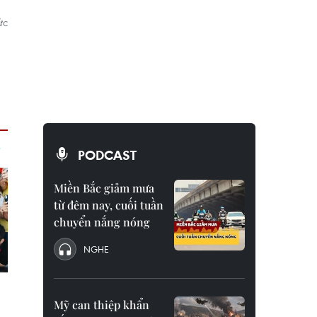
ức
g
PODCAST
Miền Bắc giảm mưa
từ đêm nay, cuối tuần
chuyển nắng nóng
NGHE
Mỹ can thiệp khẩn