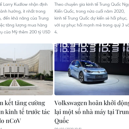
tế Larry Kudlow nhận định
Theo chuyên gia kinh tế Trung Quốc Ng
ảnh hưởng, ít nhất trong
Kiến Quốc, trong nửa cuối năm 2020,
n, đến khả năng của Trung
kinh tế Trung Quốc dự kiến sẽ hồi phục,
iệc tăng lượng mua hàng
với sự phục hồi mạnh mẽ trong quý 3 v
vụ của Mỹ thêm 200 tỷ USD
4.
 kết tăng cường
Volkswagen hoãn khởi độn
n kinh tế trước tác
lại một số nhà máy tại Tru
do nCoV
Quốc
36
09/02/2020 10:51