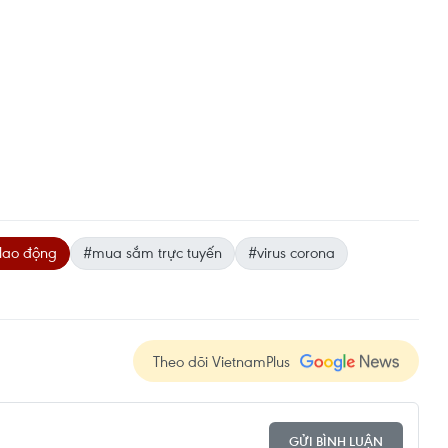
 lao động
#mua sắm trực tuyến
#virus corona
Theo dõi VietnamPlus
GỬI BÌNH LUẬN