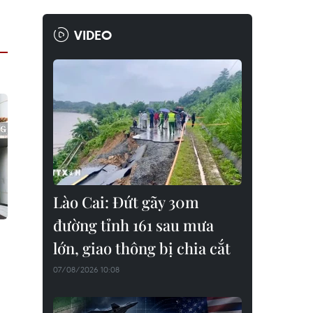
VIDEO
Lào Cai: Đứt gãy 30m
đường tỉnh 161 sau mưa
lớn, giao thông bị chia cắt
07/08/2026 10:08