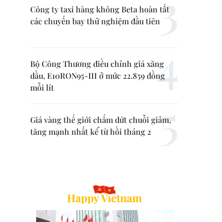
Công ty taxi hàng không Beta hoàn tất
các chuyến bay thử nghiệm đầu tiên
Bộ Công Thương điều chỉnh giá xăng
dầu, E10RON95-III ở mức 22.859 đồng
mỗi lít
Giá vàng thế giới chấm dứt chuỗi giảm,
tăng mạnh nhất kể từ hồi tháng 2