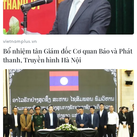
Các nhà sản xuất xe ôtô trên toàn cầu đang có mặt ở
Mỹ để tham gia Triển lãm ôtô Quốc tế New York 2019,
nơi các doanh nghiệp sản xuất ôtô Nhật Bản "trình làng"
các mẫu xe thể thao đa dụng (SUV).
vietnamplus.vn
Bổ nhiệm tân Giám đốc Cơ quan Báo và Phát
thanh, Truyền hình Hà Nội