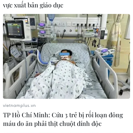
vực xuất bản giáo dục
các mẫu xe mới trong thời gian tới./.
(TTXVN/Vietnam+)
vietnamplus.vn
TP Hồ Chí Minh: Cứu 3 trẻ bị rối loạn đông
máu do ăn phải thịt chuột dính độc
#Hyundai Motor
#xe SUV
#Xe thể thao đa du ngj