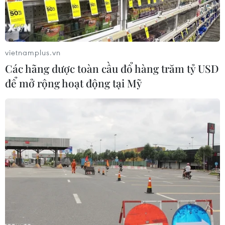
vietnamplus.vn
Các hãng dược toàn cầu đổ hàng trăm tỷ USD
để mở rộng hoạt động tại Mỹ
Mẫu xe của hãng Hyundai được giới thiệu tại Triển lãm ô tô
quốc tế Bắc Mỹ ở Detroit, Mỹ, ngày 16/1/2019. (Ảnh:
THX/TTXVN)
Hyundai Motor Co, nhà sản xuất ôtô hàng đầu
của Hàn Quốc, cho biết, doanh số bán các dòng