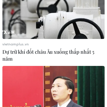
vietnamplus.vn
Dự trữ khí đốt châu Âu xuống thấp nhất 5
năm
Nhiều mẫu SUV ra mắt tại Triển lãm ô tô
quốc tế New York 2019
19/04/2019 00:11