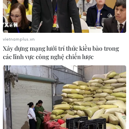
vietnamplus.vn
TIN CÙNG CHUYÊN MỤC
Xây dựng mạng lưới trí thức kiều bào trong
Đại tiệc Vespa 2026: Khi biểu
các lĩnh vực công nghệ chiến lược
tượng 80 năm của Italy thăng hoa
giữa lòng đô thị hiện đại
09/08/2026 16:09
Xe điện Trung Quốc mở rộng
cuộc đua công nghệ ra Đông Nam Á
08/08/2026 03:00