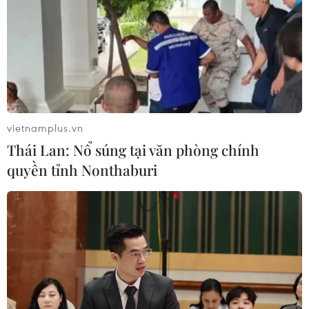
vietnamplus.vn
Thái Lan: Nổ súng tại văn phòng chính
quyền tỉnh Nonthaburi