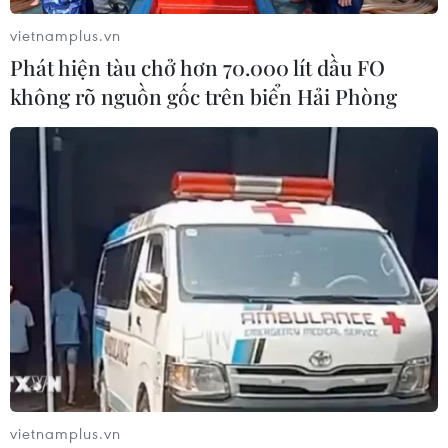
vietnamplus.vn
Phát hiện tàu chở hơn 70.000 lít dầu FO
không rõ nguồn gốc trên biển Hải Phòng
Hyundai, Kia sẽ đầu tư 80 triệu euro vào
hãng ôtô điện của Croatia
15/05/2019 07:36
Hyundai Motor Co. và công ty con Kia Motors Corp.,
thông báo sẽ đầu tư 80 triệu euro (90 triệu USD) vào
hãng sản xuất ô tô điện (EV) Rimac Automobili của
Croatia.
vietnamplus.vn