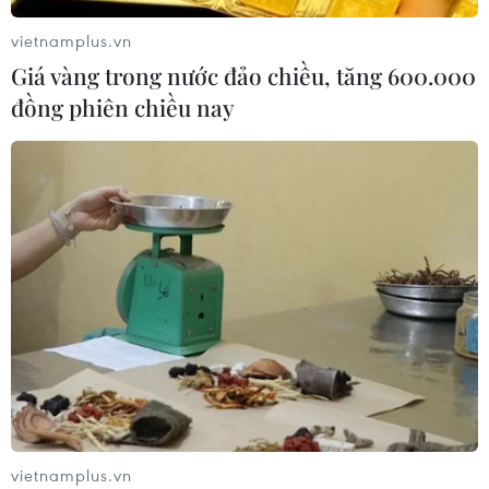
vietnamplus.vn
Giá vàng trong nước đảo chiều, tăng 600.000
đồng phiên chiều nay
CƠ QUAN CHỦ QUẢN: THÔNG TẤN XÃ VIỆT NAM
Tổng Biên tập: TRẦN TIẾN DUẨN
Phó Tổng Biên tập: NGUYỄN THỊ TÁM, KHÚC THANH
THỦY
Sở hữu trí tuệ
Quy định sử dụng
RSS
Hỗ trợ
Ngôn ngữ
TTXVN
Dịch vụ tin
Quảng cáo
vietnamplus.vn
Liên hệ