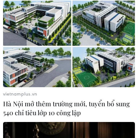
#Sedan
#xe Palisade
Hàn Quốc
Theo dõi VietnamPlus
TIN LIÊN QUAN
vietnamplus.vn
Hà Nội mở thêm trường mới, tuyển bổ sung
540 chỉ tiêu lớp 10 công lập