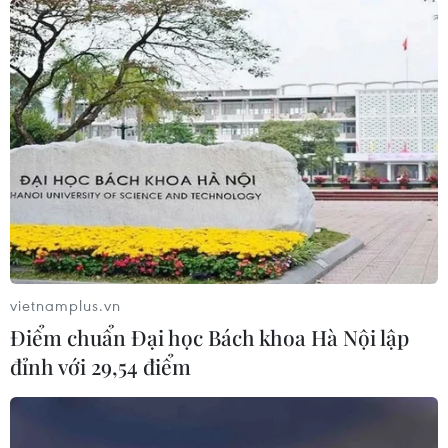
Gần 200 sân bay ở "Lục địa Già" sẽ phải đối mặt với
tình trạng vỡ nợ trong những tháng tới, nếu lưu lượng
hành khách không thể phục hồi ngay từ cuối năm nay.
vietnamplus.vn
Điểm chuẩn Đại học Bách khoa Hà Nội lập
đỉnh với 29,54 điểm