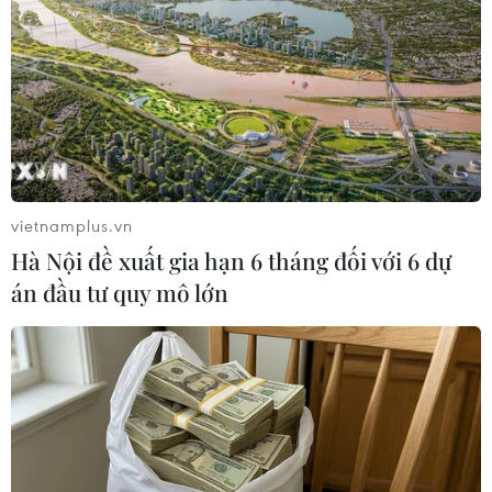
Hiệp hội Vận tải Hàng không Quốc tế (IATA) dự báo đại
dịch COVID-19 sẽ khiến ngành hàng không thế giới chịu
mức thua lỗ kỷ lục hơn 84 tỷ USD trong năm 2020.
vietnamplus.vn
Hà Nội đề xuất gia hạn 6 tháng đối với 6 dự
án đầu tư quy mô lớn