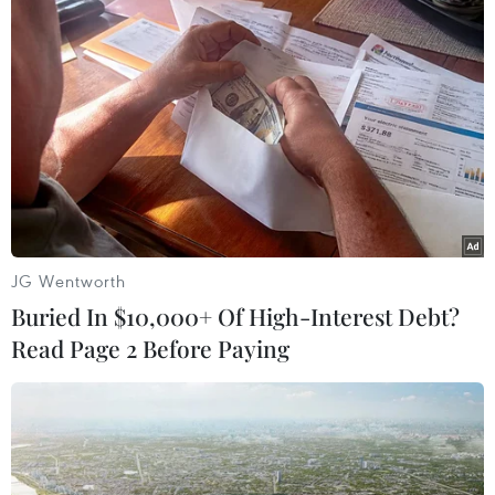
TIN LIÊN QUAN
JG Wentworth
Buried In $10,000+ Of High-Interest Debt?
Read Page 2 Before Paying
2020 là năm tồi tệ nhất lịch
sử hàng không thế giới
11/06/2020 04:10