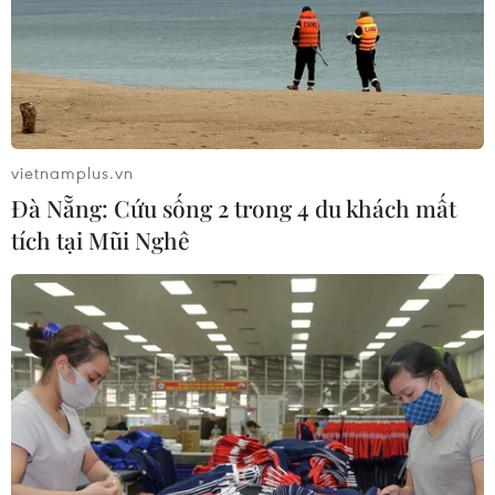
vietnamplus.vn
Đà Nẵng: Cứu sống 2 trong 4 du khách mất
tích tại Mũi Nghê