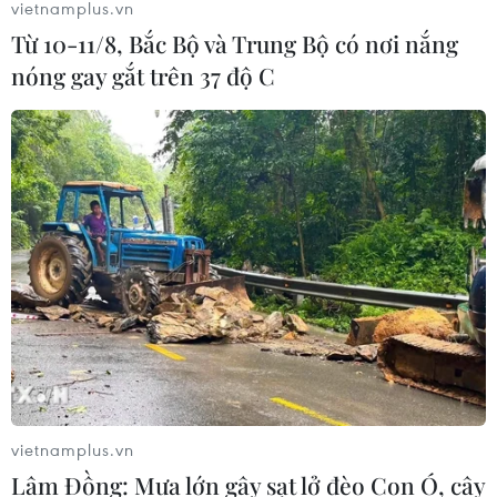
vietnamplus.vn
Từ 10-11/8, Bắc Bộ và Trung Bộ có nơi nắng
Hải Phòng điều chỉnh kịch bản tăng
nóng gay gắt trên 37 độ C
trưởng, quyết tâm đạt GRDP 13%
09/08/2026 08:25
Trung Quốc công bố kế hoạch phát
triển ngành hàng không dân dụng
09/08/2026 05:12
Giá gạo Việt Nam đi ngược xu hướng
với các nước xuất khẩu lớn
09/08/2026 04:23
vietnamplus.vn
Lâm Đồng: Mưa lớn gây sạt lở đèo Con Ó, cây