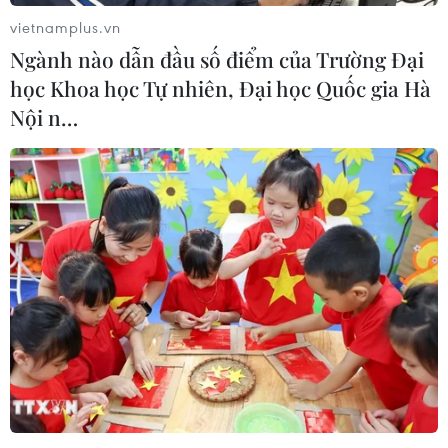
vietnamplus.vn
Ngành nào dẫn đầu số điểm của Trường Đại
học Khoa học Tự nhiên, Đại học Quốc gia Hà
Nội n…
Qatar Airways cảnh báo về triển vọng của
ngành hàng không thế giới
12/10/2020 11:45
Giám đốc điều hành hãng hàng không Qatar Airways
dự báo sẽ sớm có những vụ "sụp đổ" của các hãng
hàng không trên khắp thế giới khi làn sóng đợt hai dự
kiến còn khốc liệt hơn đợt thứ nhất.