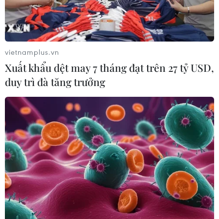
vietnamplus.vn
Xuất khẩu dệt may 7 tháng đạt trên 27 tỷ USD,
duy trì đà tăng trưởng