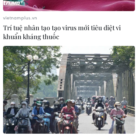
vietnamplus.vn
Trí tuệ nhân tạo tạo virus mới tiêu diệt vi
khuẩn kháng thuốc
TIN CÙNG CHUYÊN MỤC
Xuất khẩu dệt may 7 tháng đạt trên
27 tỷ USD, duy trì đà tăng trưởng
09/08/2026 08:25