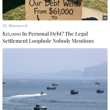
JG Wentworth
$25,000 In Personal Debt? The Legal
Settlement Loophole Nobody Mentions
Sân bay Jorge Newbery tại Buenos Aires, Argentina, đóng cửa
ngày 20/3/2020 do dịch COVID-19 lan rộng. (Ảnh:
AFP/TTXVN)
Hiệp hội Vận tải Hàng không Quốc tế (IATA)
ngày 27/10 dự báo doanh thu ngành hàng không
toàn cầu năm 2021 vẫn sẽ giảm 46% so với năm