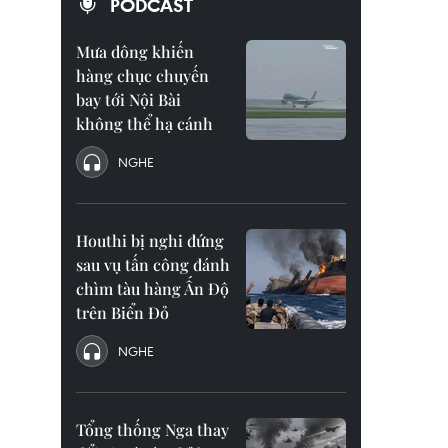
PODCAST
Mưa dông khiến
hàng chục chuyến
bay tới Nội Bài
không thể hạ cánh
NGHE
Houthi bị nghi đứng
sau vụ tấn công đánh
chìm tàu hàng Ấn Độ
trên Biển Đỏ
NGHE
Tổng thống Nga thay