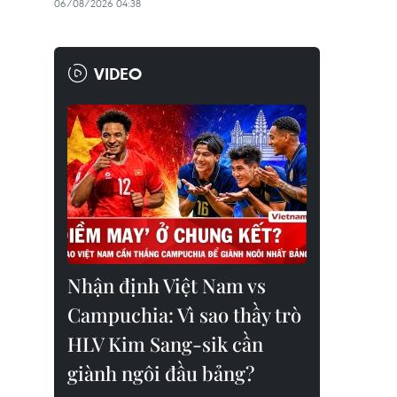
06/08/2026 04:38
VIDEO
Nhận định Việt Nam vs
Campuchia: Vì sao thầy trò
HLV Kim Sang-sik cần
giành ngôi đầu bảng?