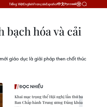
Tiếng Việt
English
Français
Español
中文
Русский
h bạch hóa và cải
mới giáo dục là giải pháp then chốt thúc
ĐỌC NHIỀU
Khai mạc trọng thể Hội nghị lần thứ ba
Ban Chấp hành Trung ương Đảng khóa