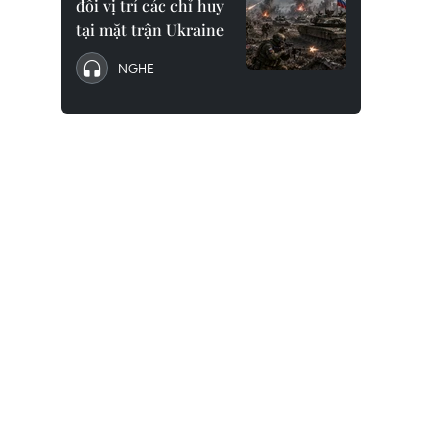
đổi vị trí các chỉ huy
tại mặt trận Ukraine
NGHE