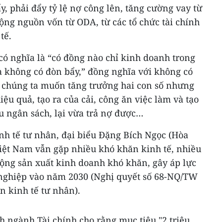
y, phải đẩy tỷ lệ nợ công lên, tăng cường vay từ
ộng nguồn vốn từ ODA, từ các tổ chức tài chính
tế.
có nghĩa là “có đồng nào chỉ kinh doanh trong
a không có đòn bẩy,” đồng nghĩa với không có
i chúng ta muốn tăng trưởng hai con số nhưng
ệu quả, tạo ra của cải, công ăn việc làm và tạo
u ngân sách, lại vừa trả nợ được…
nh tế tư nhân, đại biểu Đặng Bích Ngọc (Hòa
Việt Nam vẫn gặp nhiều khó khăn kinh tế, nhiều
động sản xuất kinh doanh khó khăn, gây áp lực
 nghiệp vào năm 2030 (Nghị quyết số 68-NQ/TW
ển kinh tế tư nhân).
nh ngành Tài chính cho rằng mục tiêu "2 triệu