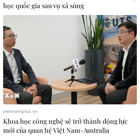
khách trong và ngoài nước.
học quốc gia sau vụ xả súng
vietnamplus.vn
Vịnh Bái Tử Long: một vẻ đẹp
Khoa học công nghệ sẽ trở thành động lực
hoang sơ đến ngỡ ngàng của đất Quảng
mới của quan hệ Việt Nam-Australia
Ninh