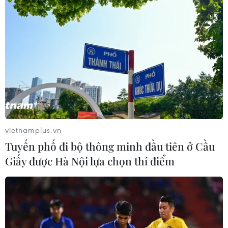
Doanh nghiệp đổ trộm đất đá xuống vịnh
Bái Tử Long, người dân bức xúc
19/02/2021 06:33
Đơn vị đổ trộm đất đá, lấp biển là Công ty Cổ phần đầu
tư xây dựng đô thị Phương Đông, đơn vị đang sở hữu
khu đô thị lấn biển lớn nhất huyện Vân Đồn.
vietnamplus.vn
Tuyến phố đi bộ thông minh đầu tiên ở Cầu
Giấy được Hà Nội lựa chọn thí điểm