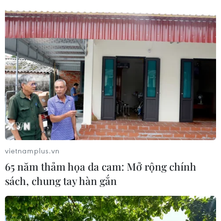
07/10/2020 06:53
Nếu như Vịnh Hạ Long là một cô gái đẹp rực rỡ thì Vịnh
Bái Tử Long lại là một cô thiếu nữ tinh khôi, là một trong
những kỳ quan thiên nhiên của thế giới.
vietnamplus.vn
65 năm thảm họa da cam: Mở rộng chính
sách, chung tay hàn gắn