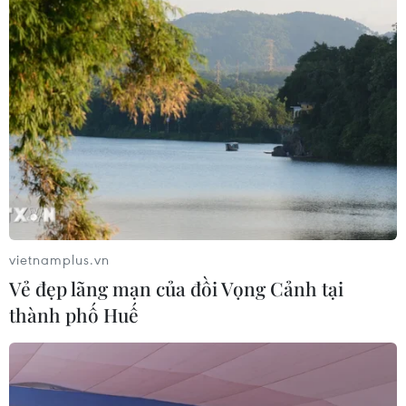
07/08/2026 04:47
Miền Bắc giảm mưa từ đêm
nay, cuối tuần chuyển nắng nóng
07/08/2026 04:41
Xuất hiện áp thấp nhiệt đới trên khu
vực vịnh Bắc Bộ
07/08/2026 03:54
vietnamplus.vn
Vẻ đẹp lãng mạn của đồi Vọng Cảnh tại
thành phố Huế
Xem thêm