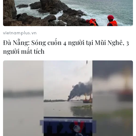
Áp thấp nhiệt đới đổi hướng trên
vùng biển phía Đông khu vực vịnh
Bắc Bộ
vietnamplus.vn
07/08/2026 23:29
Đà Nẵng: Sóng cuốn 4 người tại Mũi Nghê, 3
người mất tích
Campuchia nỗ lực bảo tồn động vật
hoang dã trước nguy cơ tuyệt chủng
07/08/2026 22:45
Áp thấp nhiệt đới trên vịnh Bắc Bộ sẽ
gây ảnh hưởng thế nào tới Việt Nam?
07/08/2026 14:38