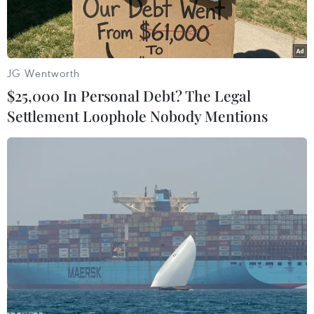
trạng ban đầu.
JG Wentworth
$25,000 In Personal Debt? The Legal
Settlement Loophole Nobody Mentions
Công ty Phương Đông huy động phương tiện khắc phục hậu
quả sai phạm, hoàn nguyên hiện trạng ban đầu. (Ảnh: Văn
Đức/TTXVN)
Ngày 26/2, Chủ tịch Ủy ban Nhân dân huyện
Vân Đồn (Quảng Ninh) Trương Mạnh Hùng cho