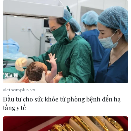
TIN CÙNG CHUYÊN MỤC
Nhật Bản: Sạt lở đất khiến gần 400
du khách mắc kẹt
09/08/2026 03:52
Khủng hoảng nắng nóng đẩy 34 tỉnh
của Pháp vào mức nguy cơ cháy
rừng cao
vietnamplus.vn
08/08/2026 23:59
Đầu tư cho sức khỏe từ phòng bệnh đến hạ
tầng y tế
Thời tiết ngày 9/8: Bắc Bộ và Trung
Bộ ngày nắng nóng, Nam Bộ có mưa
dông