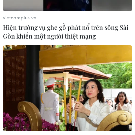
Nứt núi, Thanh Hóa sơ tán khẩn cấp
nhiều hộ dân
vietnamplus.vn
07/08/2026 13:17
Hiện trường vụ ghe gỗ phát nổ trên sông Sài
Gòn khiến một người thiệt mạng
Cảnh báo lũ trên lưu vực sông Thao
tại trạm Yên Bái
07/08/2026 11:51
Gỡ khó khăn triển khai dự án trọng
điểm quốc gia hồ Ka Pét
07/08/2026 11:24
Indonesia nỗ lực khống chế cháy