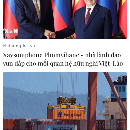
vietnamplus.vn
Xaysomphone Phomvihane - nhà lãnh đạo
vun đắp cho mối quan hệ hữu nghị Việt-Lào