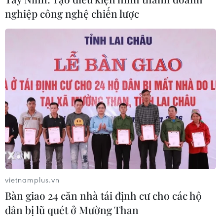
Bình vào 16 giờ ngày 6/8
nghiệp công nghệ chiến lược
06/08/2026 06:28
Đầu tư hơn 6.209 tỷ đồng hoàn thiện
hạ tầng dùng chung Bến cảng Liên
Chiểu
06/08/2026 06:28
Thêm một nhóm dàn cảnh cướp giật
tại khu Tân Huê Viên sa lưới
06/08/2026 05:57
vietnamplus.vn
Bàn giao 24 căn nhà tái định cư cho các hộ
Bàn giao 24 căn nhà tái định cư cho
dân bị lũ quét ở Mường Than
các hộ dân bị lũ quét ở Mường Than