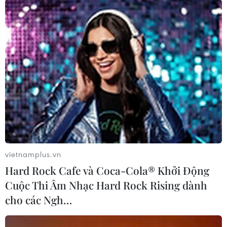
liệu xây dựng, chế biến… cũng thu hút nhiều lao
động.
vietnamplus.vn
Hard Rock Cafe và Coca-Cola® Khởi Động
Cuộc Thi Âm Nhạc Hard Rock Rising dành
Nhà máy của Công ty Kim Long Motor Huế sản xuất động cơ.
cho các Ngh…
(Ảnh: Nguyên Lý/TTXVN)