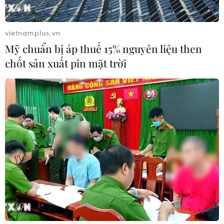
vietnamplus.vn
Mỹ chuẩn bị áp thuế 15% nguyên liệu then
chốt sản xuất pin mặt trời
TIN CÙNG CHUYÊN MỤC
Đại biểu Quốc hội băn khoăn khả