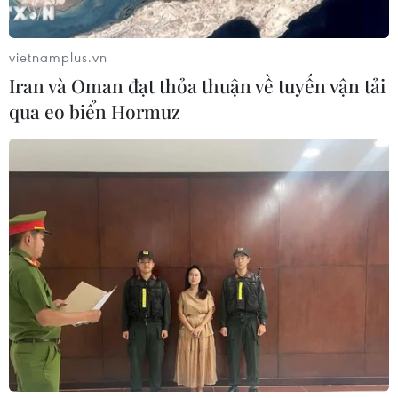
vietnamplus.vn
Iran và Oman đạt thỏa thuận về tuyến vận tải
qua eo biển Hormuz
Trí tuệ nhân tạo đang làm thay đổi sâu sắc
môi trường làm việc
04/06/2026 02:14
Các bộ phận công nghệ thông tin, marketing và tài
chính có tỷ lệ sử dụng trí tuệ nhân tạo cao nhất, trong
khi các bộ phận bán hàng và vận hành vẫn chậm hơn
trong quá trình chuyển đổi.