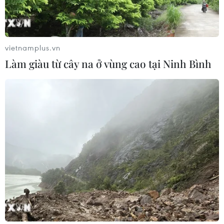
Vĩnh Long triển khai nhiều hoạt
động chăm lo cho nạn nhân chất độc
da cam
vietnamplus.vn
06/08/2026 03:47
Làm giàu từ cây na ở vùng cao tại Ninh Bình
24 năm tù cho 2 vợ chồng tổ
chức “bay lắc” tại Hà Nội
06/08/2026 03:46
Mưa lớn kéo dài gây thiệt hại khoảng
15 tỷ đồng tại Tuyên Quang
06/08/2026 03:03