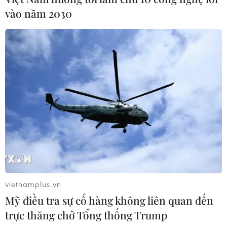
cải tiến quy trình làm việc.
vào năm 2030
vietnamplus.vn
Hà Nội: Gần 1.900 cơ hội việc làm tại
Mỹ điều tra sự cố hàng không liên quan đến
trực thăng chở Tổng thống Trump
Phiên Giao dịch Tháng Thanh niên 2026