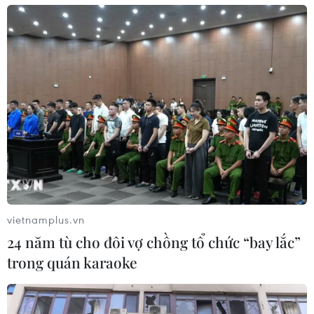
26/03/2026 09:13
Phiên Giao dịch việc làm Tháng Thanh niên năm 2026
do Trung tâm Dịch vụ Việc làm Hà Nội tổ chức đã cung
cấp gần 1.900 chỉ tiêu tuyển dụng, kết nối sinh viên với
các cơ hội việc làm hấp dẫn.
vietnamplus.vn
24 năm tù cho đôi vợ chồng tổ chức “bay lắc”
trong quán karaoke