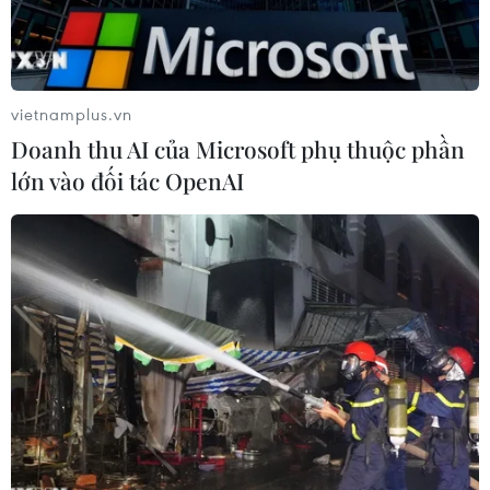
vietnamplus.vn
Doanh thu AI của Microsoft phụ thuộc phần
lớn vào đối tác OpenAI
Sản xuất linh kiện điện tử xuất khẩu ở nhà máy của Công ty
TNHH Thiết bị điện tử SanYou Việt Nam, 100% vốn Trung Quốc,
Khu công nghiệp Tứ Hạ, thị xã Hương Trà, thành phố Huế. (Ảnh:
Vũ Sinh/TTXVN)
Theo Ủy ban Nhân dân thành phố Huế, giai
đoạn từ năm 2026-2030, địa phương phấn đấu