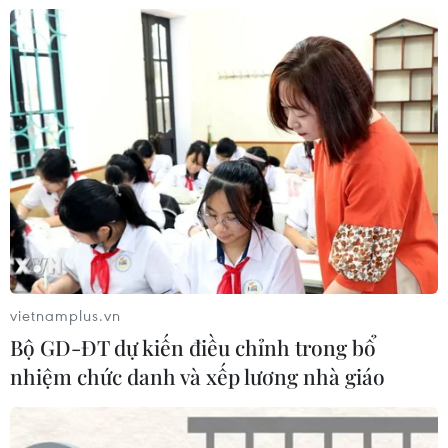
Tổng Biên tập: TRẦN TIẾN DUẨN
Phó Tổng Biên tập: NGUYỄN THỊ TÁM, KHÚC THANH
THỦY
Sở hữu trí tuệ
Quy định sử dụng
RSS
Hỗ trợ
Ngôn ngữ
TTXVN
Dịch vụ tin
Quảng cáo
Liên hệ
vietnamplus.vn
Bộ GD-ĐT dự kiến điều chỉnh trong bổ
nhiệm chức danh và xếp lương nhà giáo
Giấy phép số: 1374/GP-BTTTT do Bộ Thông tin và Truyền thông
cấp ngày 11/9/2008.
Quảng cáo: Phó TBT Nguyễn Thị Tám: 093.5958688, Email: