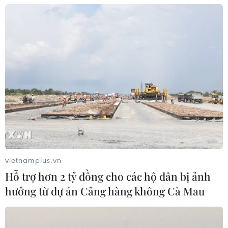
06/08/2026 05:26
Quảng Trị: Mùa mưa lũ cận kề,
thường trực nỗi lo bờ sông 'nuốt' đất
06/08/2026 05:14
Quảng Trị: Xử phạt tài xế vượt đường
ngang có tín hiệu cảnh báo đường
sắt
vietnamplus.vn
06/08/2026 05:10
Hỗ trợ hơn 2 tỷ đồng cho các hộ dân bị ảnh
hưởng từ dự án Cảng hàng không Cà Mau
Vụ cháy nhà dân lúc rạng sáng tại
Thành phố Hồ Chí Minh: Hai người
tử vong