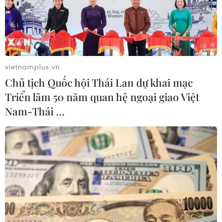
(TTXVN/Vietnam+)
vietnamplus.vn
Chủ tịch Quốc hội Thái Lan dự khai mạc
Triển lãm 50 năm quan hệ ngoại giao Việt
Nam-Thái …
#Huế
#việc làm
#doanh nghiệp