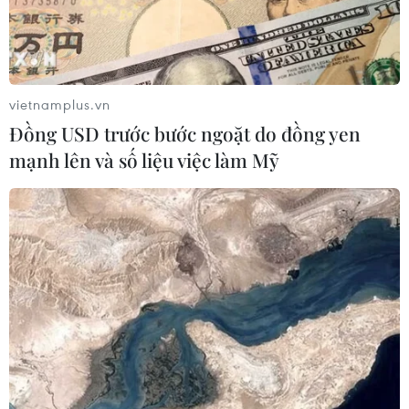
#xuất khẩu lao động
#đào tạo nghề
#phát triển kinh tế
TP. Huế
vietnamplus.vn
Đồng USD trước bước ngoặt do đồng yen
Theo dõi VietnamPlus
mạnh lên và số liệu việc làm Mỹ
TIN LIÊN QUAN