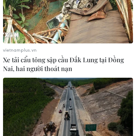
vietnamplus.vn
Xe tải cẩu tông sập cầu Đắk Lung tại Đồng
Nai, hai người thoát nạn