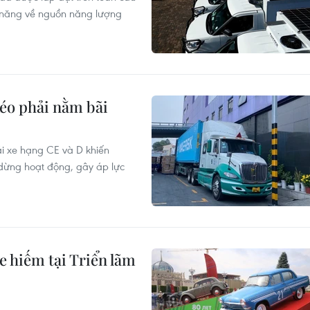
ềm năng về nguồn năng lượng
kéo phải nằm bãi
lái xe hạng CE và D khiến
dừng hoạt động, gây áp lực
hiếm tại Triển lãm