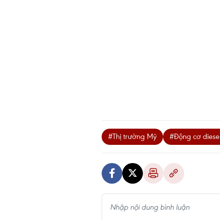
#Thị trường Mỹ
#Động cơ diese