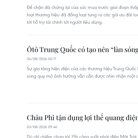
Để chặn đà chững lại của sức mua trước giai đoạn th
loạt thương hiệu đã đồng loạt tung ra các gói ưu đãi t
tới hỗ trợ tài chính tới người tiêu dùng.
Ôtô Trung Quốc có tạo nên “làn sóng
04/08/2026 00:17
Sự gia tăng hiện diện của các thương hiệu Trung Quốc 
song quy mô ảnh hưởng vẫn cần được nhìn nhận một c
Châu Phi tận dụng lợi thế quang điệ
03/08/2026 09:46
Dù chỉ chiếm chưa tới 2% công suất phát điện Mặt Trời