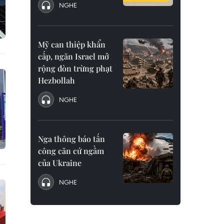
NGHE
Mỹ can thiệp khẩn
cấp, ngăn Israel mở
rộng đòn trừng phạt
Hezbollah
NGHE
Nga thông báo tấn
công căn cứ ngầm
của Ukraine
NGHE