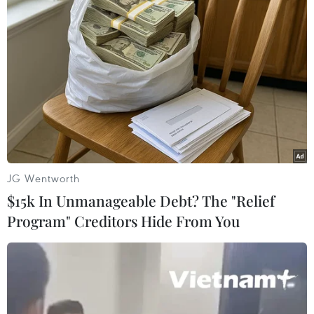
#Dự án đường vành đai 3
#Bộ Giao thông Vận tải
#nhà thầu thi công
#giải phóng mặt bằng
#đường cao tốc
#Đồng Nai
#Thành phố Hồ Chí Minh
JG Wentworth
Đồng Nai
$15k In Unmanageable Debt? The "Relief
Program" Creditors Hide From You
Theo dõi VietnamPlus