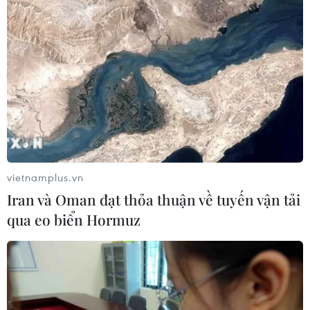
Quảng Trị: Xử phạt tài xế vượt đường
ngang có tín hiệu cảnh báo đường
sắt
06/08/2026 05:10
Mưa dông khiến hàng chục
chuyến bay tới Nội Bài không thể hạ
cánh
06/08/2026 04:37
vietnamplus.vn
Iran và Oman đạt thỏa thuận về tuyến vận tải
Hà Tĩnh cảnh báo nguy cơ sạt lở trên
qua eo biển Hormuz
nhiều tuyến giao thông trước mùa
mưa bão
06/08/2026 04:34