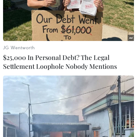
02/07/2022 11:11
Giữa năm 2023 khởi công dự án, thời gian thực hiện thi
công dự án 36 tháng; trong đó, dự án đặt mục tiêu
thông xe toàn tuyến, hoàn thành cơ bản phần cao tốc
vào tháng 10/2025.
JG Wentworth
$25,000 In Personal Debt? The Legal
Settlement Loophole Nobody Mentions