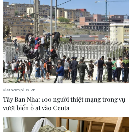
Dự kiến, năm 2025 dự án cơ bản hoàn thành,
năm 2026 đưa vào khai thác đồng bộ.
Hiện Thành phố Hồ Chí Minh, Bình Dương và
Long An đã lên kế hoạch khởi công đường Vành
đai 3-Thành phố Hồ Chí Minh trong tháng Sáu
tới đây./.
(TTXVN/Vietnam+)
vietnamplus.vn
Tây Ban Nha: 100 người thiệt mạng trong vụ
vượt biển ồ ạt vào Ceuta