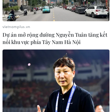
vietnamplus.vn
Dự án mở rộng đường Nguyễn Tuân tăng kết
nối khu vực phía Tây Nam Hà Nội
TIN CÙNG CHUYÊN MỤC
Nhanh chóng hoàn thiện dự
án kết nối vùng, sân bay Long Thành
06/08/2026 15:07