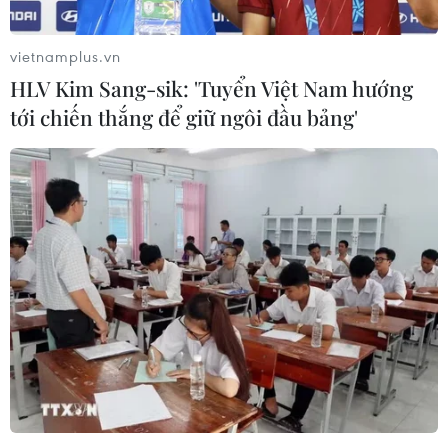
vietnamplus.vn
HLV Kim Sang-sik: 'Tuyển Việt Nam hướng
tới chiến thắng để giữ ngôi đầu bảng'
Khởi công xây dựng đường
Vành đai 3 TP.HCM vào 30/6/2023
17/08/2022 06:24
Dự án đầu tư xây dựng đường Vành đai 3 Thành phố
Hồ Chí Minh đã được Quốc hội quyết định chủ trương
đầu tư tại Nghị quyết số 57/2022/QH15 ngày
16/6/2022.