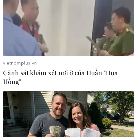
TIN LIÊN QUAN
vietnamplus.vn
Cảnh sát khám xét nơi ở của Huấn "Hoa
Hồng"
Ký kết quy chế phối hợp triển khai đường
vành đai 3 TP.HCM