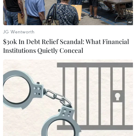
khó đảm bảo khởi công dự án vào tháng Sáu là
rất khó khăn.
JG Wentworth
$30k In Debt Relief Scandal: What Financial
Institutions Quietly Conceal
Phối cảnh Dự án đường Vành đai 3-TP.HCM đoạn qua địa bàn
Đồng Nai. (Nguồn: báo Đồng Nai)
Ngày 30/5, Ban Quản lý Dự án đầu tư xây dựng
công trình Giao thông Đồng Nai cho biết đang