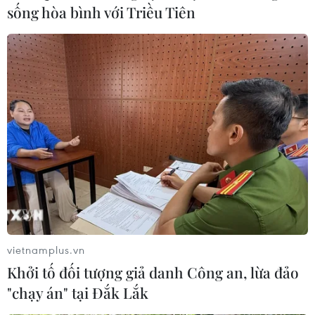
sống hòa bình với Triều Tiên
vietnamplus.vn
Khởi tố đối tượng giả danh Công an, lừa đảo
"chạy án" tại Đắk Lắk