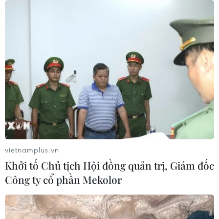
06/08/2026 06:24
Chủ động nguồn điện phục vụ Hội
nghị cấp cao APEC 2027
06/08/2026 04:31
Doanh nghiệp Trung Quốc đánh giá
cao triển vọng hợp tác cơ giới hóa
nông nghiệp với Việt Nam
06/08/2026 04:14
vietnamplus.vn
Khởi tố Chủ tịch Hội đồng quản trị, Giám đốc
Thống đốc Fed khuyến nghị tăng lãi
Công ty cổ phần Mekolor
suất nếu lạm phát không sớm hạ
nhiệt
06/08/2026 03:46