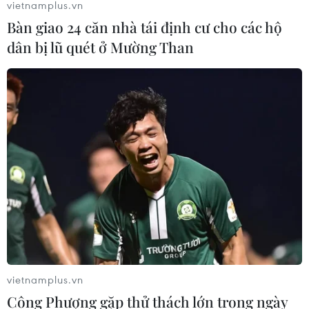
vietnamplus.vn
06/08/2026 09:06
Bàn giao 24 căn nhà tái định cư cho các hộ
dân bị lũ quét ở Mường Than
Giá dầu tăng khi nhà đầu tư thận
trọng trước tình hình Trung Đông
06/08/2026 09:03
Giá vàng tăng phiên thứ tư liên tiếp,
chạm mức cao nhất trong 7 tuần
06/08/2026 08:36
Xăng dầu trong nước đồng loạt giảm,
vietnamplus.vn
E10RON95-III xuống còn 22.324
Công Phượng gặp thử thách lớn trong ngày
đồng/lít