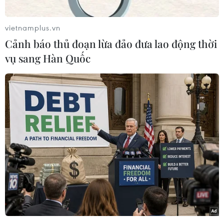
ngoài gồm: Công ty Cổ phần C.P. Việt Nam, Công
ty Trách nhiệm hữu hạn Japfa Comfeed Việt
vietnamplus.vn
Nam, Công ty Trách nhiệm hữu hạn CJ Vina Agri
Cảnh báo thủ đoạn lừa đảo đưa lao động thời
chi nhánh Đồng Nai, Công ty Trách nhiệm hữu
vụ sang Hàn Quốc
hạn Sunjin Vina ngưng hoạt động chăn nuôi gia
công tại các cơ sở trên địa bàn tỉnh Đồng Nai
khi chưa được cấp giấy phép, xác nhận đăng ký
môi trường với cơ quan có thẩm quyền.
Ủy ban Nhân dân tỉnh Đồng Nai cũng yêu cầu
doanh nghiệp chỉ tiếp tục chăn nuôi tại cơ sở
khi có bổ sung đầy đủ thủ tục môi trường và
được cơ quan có thẩm quyền cấp đầy đủ giấy
phép.
Doanh nghiệp không hợp đồng chăn nuôi với cơ
sở chăn nuôi gia súc, gia cầm không đủ điều