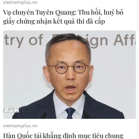
vietnamplus.vn
Trại chăn nuôi lợn quy mô lớn của ông Lê Trường Đức
Vụ chuyên Tuyên Quang: Thu hồi, huỷ bỏ
xả thải trực tiếp ra rạch Bàu Nâu gây ô nhiễm môi
giấy chứng nhận kết quả thi đã cấp
trường nghiêm trọng trong nhiều năm, người dân bức
xúc, phản ánh đến chủ cơ sở nhiều lần.
vietnamplus.vn
Hàn Quốc tái khẳng định mục tiêu chung