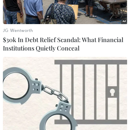
JG Wentworth
$30k In Debt Relief Scandal: What Financial
Institutions Quietly Conceal
Một cơ sở chăn nuôi lợn. (Nguồn: TTXVN)
Ngày 29/6, Ủy ban Nhân dân tỉnh Đồng Nai cho
biết đã có văn bản truyền đạt ý kiến của Chủ
tịch Ủy ban Nhân dân tỉnh Đồng Nai yêu cầu 4
doanh nghiệp chăn nuôi có vốn đầu tư nước