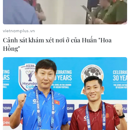
vietnamplus.vn
Cảnh sát khám xét nơi ở của Huấn "Hoa
Hồng"
Xử phạt hơn 160 cơ sở chăn nuôi ở Đồng
Nai vi phạm môi trường
19/10/2023 09:30
Lực lượng chức năng tỉnh Đồng Nai đã có quyết định xử
phạt hơn 160 cơ sở với tổng số tiền trên 6 tỷ đồng; đình
chỉ, yêu cầu tạm ngừng hoạt động hơn 950 cơ sở.