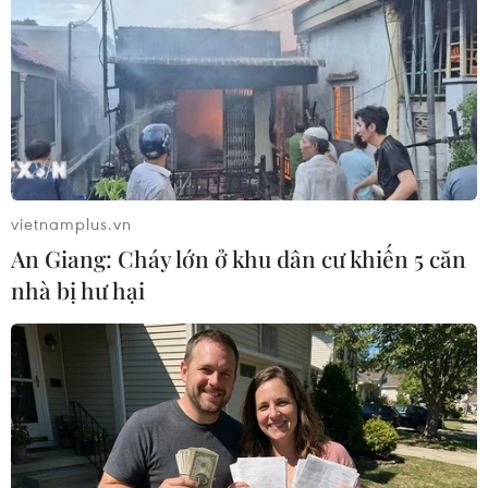
Nai đã có quyết định xử phạt hơn
160 cơ sở với tổng số tiền trên 6 tỷ
đồng; đình chỉ, yêu cầu tạm
ngừng hoạt động hơn 950 cơ sở.
(TTXVN/Vietnam+)
vietnamplus.vn
An Giang: Cháy lớn ở khu dân cư khiến 5 căn
nhà bị hư hại