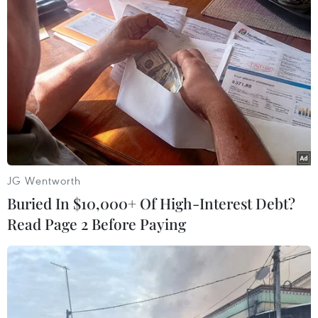
tra việc chấp hành pháp luật về bảo vệ môi
trường đối với gần 10.000 cơ sở chăn nuôi trên
địa bàn, qua đó buộc hàng trăm cơ sở ngưng
chăn nuôi vì không đảm bảo môi trường.
Đồng Nai được xem là "thủ phủ" chăn nuôi của
cả nước với đàn lợn khoảng 2,5 triệu con, đàn
gà khoảng 26 triệu con. Hiện trên địa bàn có
hơn 1.400 cơ sở chăn nuôi tập trung và hơn
22.000 cơ sở chăn nuôi nông hộ với hai loại
JG Wentworth
chính là lợn và gà./.
Buried In $10,000+ Of High-Interest Debt?
Read Page 2 Before Paying
Xử phạt hơn 160 cơ sở
chăn nuôi ở Đồng Nai vi
phạm môi trường
Lực lượng chức năng tỉnh Đồng