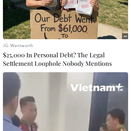
#Ủy ban Nhân dân tỉnh Đồng Nai
#Cơ sở chăn nuôi
#Tỉnh ủy Đồng Nai
#Chăn nuôi lợn
#Đàn lợn
Đồng Nai
JG Wentworth
$25,000 In Personal Debt? The Legal
Settlement Loophole Nobody Mentions
Theo dõi VietnamPlus
TIN LIÊN QUAN