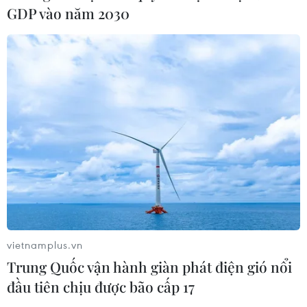
GDP vào năm 2030
CƠ QUAN CHỦ QUẢN: THÔNG TẤN XÃ VIỆT NAM
Tổng Biên tập: TRẦN TIẾN DUẨN
Phó Tổng Biên tập: NGUYỄN THỊ TÁM, KHÚC THANH
THỦY
Sở hữu trí tuệ
Quy định sử dụng
RSS
Hỗ trợ
Ngôn ngữ
TTXVN
vietnamplus.vn
Dịch vụ tin
Quảng cáo
Trung Quốc vận hành giàn phát điện gió nổi
Liên hệ
đầu tiên chịu được bão cấp 17