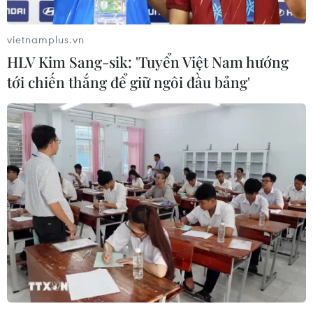
vietnamplus.vn
HLV Kim Sang-sik: 'Tuyển Việt Nam hướng
tới chiến thắng để giữ ngôi đầu bảng'
Tây Ninh: Kiểm tra cơ sở chăn nuôi gây ô
nhiễm sau phản ánh của TTXVN
09/08/2023 14:40