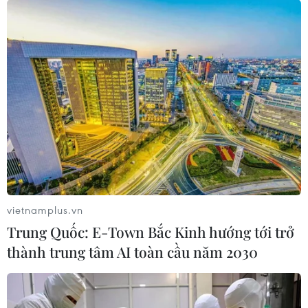
Giới đầu tư lạc quan rằng các cuộc đàm phán, diễn ra
sau cuộc điện đàm giữa Mỹ và Trung Quốc tuần trước,
sẽ giúp thị trường ổn định và xoa dịu căng thẳng giữa
hai cường quốc kinh tế.
vietnamplus.vn
Trung Quốc: E-Town Bắc Kinh hướng tới trở
thành trung tâm AI toàn cầu năm 2030