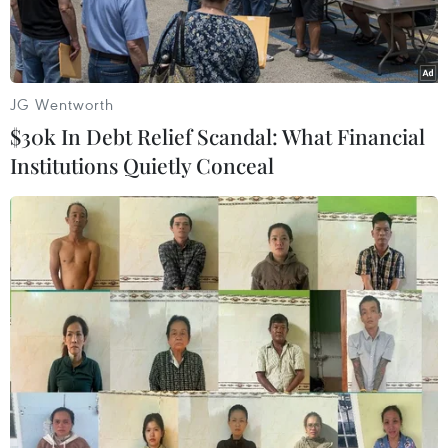
JG Wentworth
$30k In Debt Relief Scandal: What Financial
Institutions Quietly Conceal
Đồng USD. (Ảnh: THX/TTXVN)
Các thị trường chứng khoán tại châu Á giảm
điểm nhẹ trong phiên sáng 19/6, trong khi các
kênh trú ẩn an toàn như vàng và đồng yen Nhật
Bản tăng giá, khi giới đầu tư vẫn lo ngại về tình