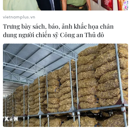
vietnamplus.vn
Trưng bày sách, báo, ảnh khắc họa chân
dung người chiến sỹ Công an Thủ đô
TIN CÙNG CHUYÊN MỤC
Dữ liệu việc làm Mỹ mở thêm dư địa
cho giá vàng trong tuần qua