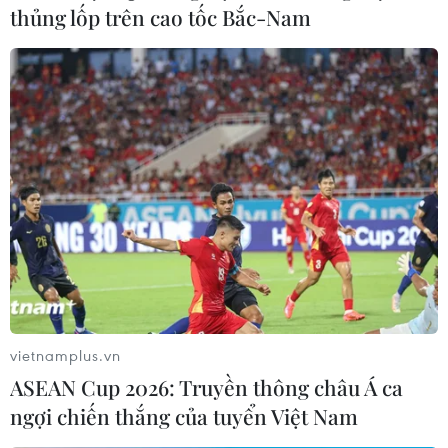
thủng lốp trên cao tốc Bắc-Nam
vietnamplus.vn
Hầu hết các thị trường chứng khoán châu
ASEAN Cup 2026: Truyền thông châu Á ca
Á tăng điểm
ngợi chiến thắng của tuyển Việt Nam
10/06/2025 10:31