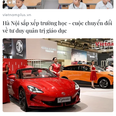
vietnamplus.vn
Hà Nội sắp xếp trường học - cuộc chuyển đổi
về tư duy quản trị giáo dục
Xung đột Israel-Iran chi phối thị trường
chứng khoán châu Á
17/06/2025 13:29
Thị trường chứng khoán châu Á biến động do căng
thẳng Israel-Iran và các diễn biến toàn cầu, đặc biệt sau
lời kêu gọi sơ tán của Mỹ.