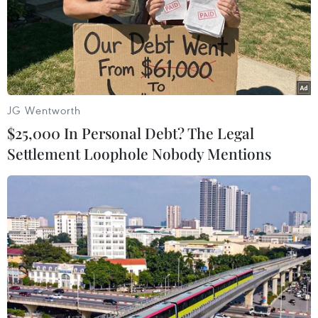
(TTXVN/Vietnam+)
JG Wentworth
$25,000 In Personal Debt? The Legal
Settlement Loophole Nobody Mentions
#Chứng khoán châu Á
#Đồng USD
#Dòng tiền trú ẩn