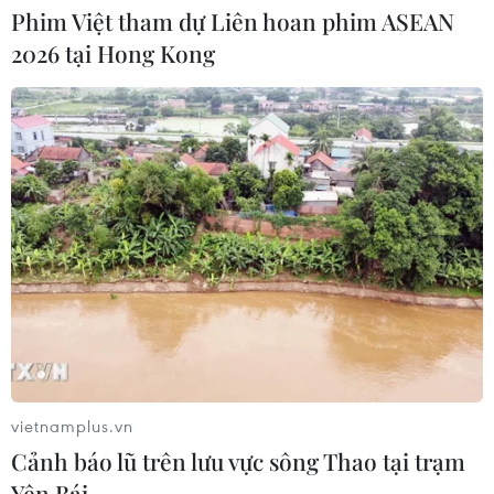
07/08/2026 01:50
Phim Việt tham dự Liên hoan phim ASEAN
2026 tại Hong Kong
Phòng vệ thương mại và bài học
"chuẩn bị kỹ-thắng lớn" của doanh
nghiệp Việt
07/08/2026 01:14
Xem thêm
vietnamplus.vn
CƠ QUAN CHỦ QUẢN: THÔNG TẤN XÃ VIỆT NAM
Cảnh báo lũ trên lưu vực sông Thao tại trạm
Tổng Biên tập: TRẦN TIẾN DUẨN
Yên Bái