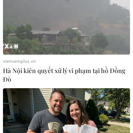
Thị trường chứng khoán Việt Nam cũng ít biến
động trước thông tin Fed giữ nguyên lãi suất.
Theo đó, đến 9 giờ 18 phút sáng 19/6, VN-Index
giảm nhẹ chưa tới 1 điểm xuống hơn 1.346
điểm, trong khi HNX-Index dao động sát mốc
tham chiếu./.
vietnamplus.vn
Đợi tín hiệu từ Fed, các thị
Hà Nội kiên quyết xử lý vi phạm tại hồ Đồng
Đò
trường chứng khoán châu
Á biến động trái chiều
Giới đầu tư đang theo dõi các
diễn biến liên quan đến xung đột
Israel-Iran và chờ đợi quyết định
chính sách của Cục Dự trữ liên
bang Mỹ (Fed).