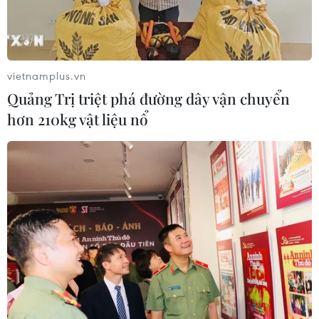
vietnamplus.vn
Quảng Trị triệt phá đường dây vận chuyển
hơn 210kg vật liệu nổ