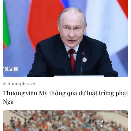
Chuyên gia quốc tế đánh giá tích cực
về tiền đồng của Việt Nam
07/08/2026 12:46
Phép thử sức chống chịu của kinh tế
ASEAN
07/08/2026 12:35
vietnamplus.vn
Thượng viện Mỹ thông qua dự luật trừng phạt
Thuế polysilicon: Doanh nghiệp Hàn
Nga
Quốc tại Mỹ có lợi thế
07/08/2026 12:17