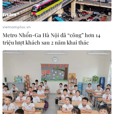
#Xung đột tại Trung Đông
#Xung đột Israel-Iran
vietnamplus.vn
Theo dõi VietnamPlus
Metro Nhổn-Ga Hà Nội đã “cõng” hơn 14
triệu lượt khách sau 2 năm khai thác
TIN LIÊN QUAN