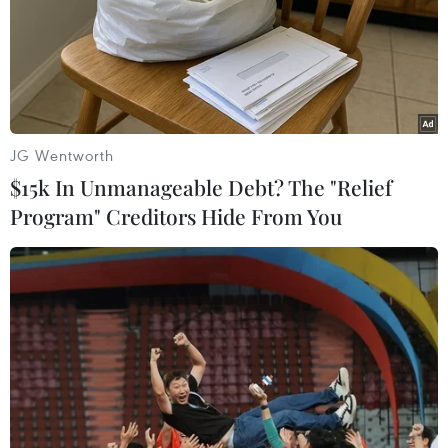
tăng giá vé trên các tuyến
Shinkansen hiện nay hay không.
(TTXVN/Vietnam+)
JG Wentworth
$15k In Unmanageable Debt? The "Relief
Program" Creditors Hide From You