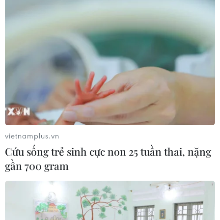
Shinkansen thích ứng với động đất
05/03/2025 13:34
Tàu cao tốc mới mang tên E10 được thiết kế đảm bảo
an toàn cao hơn khi xảy ra động đất thông qua việc
giảm 15% khoảng cách di chuyển sau khi đạp phanh,
so với các tàu Shinkansen hiện tại.
vietnamplus.vn
Cứu sống trẻ sinh cực non 25 tuần thai, nặng
gần 700 gram