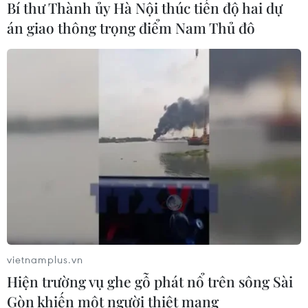
Bí thư Thành ủy Hà Nội thúc tiến độ hai dự
04/08/2026 22:42
án giao thông trọng điểm Nam Thủ đô
Đến năm 2030, Việt Nam làm chủ tối
thiểu 10 công nghệ lõi
04/08/2026 15:34
Báo động xu hướng gia tăng người
trẻ mắc ung thư
04/08/2026 14:10
vietnamplus.vn
Tây Ban Nha phát trực tiếp nhật thực
toàn phần từ độ cao 9.000 m
Hiện trường vụ ghe gỗ phát nổ trên sông Sài
Gòn khiến một người thiệt mạng
04/08/2026 13:23