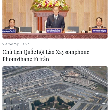
Mảnh vỡ tên lửa SpaceX va chạm Mặt
Trăng, dấy lên lo ngại về rác thải vũ
trụ
06/08/2026 10:24
Lần đầu tiên chụp được bề mặt Mặt
vietnamplus.vn
Trời với độ nét chưa từng có
Chủ tịch Quốc hội Lào Xaysomphone
06/08/2026 09:41
Phomvihane từ trần
Ca vi phẫu ghép da đầu hiếm gặp
giúp bé gái phục hồi sau 10 năm
06/08/2026 07:15