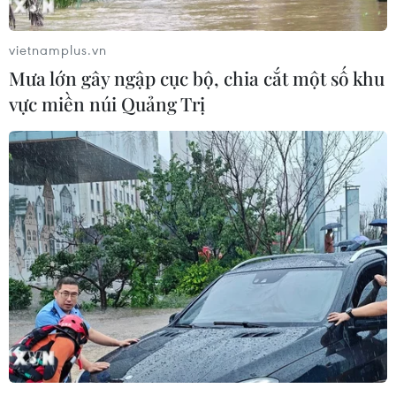
vietnamplus.vn
Mưa lớn gây ngập cục bộ, chia cắt một số khu
vực miền núi Quảng Trị
Nhật Bản: Tàu Shinkansen gặp sự cố, hàng
nghìn người bị ảnh hưởng
17/08/2025 03:50
Ngày 16/8, công ty vận hành đường sắt JR Central cho
biết hàng nghìn hành khách đã bị ảnh hưởng sau khi
một đoàn tàu Shinkansen phải dừng hoạt động tại nhà
ga ở miền Trung Nhật Bản.