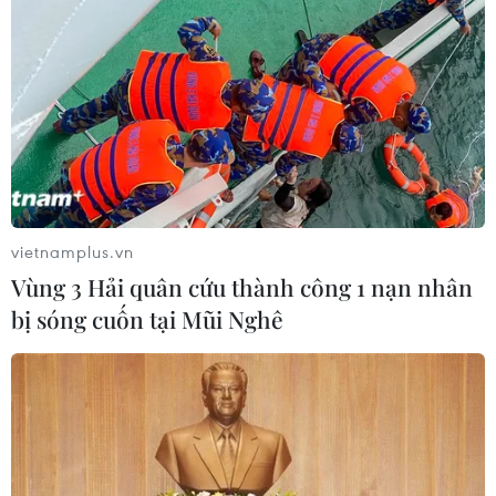
Chó "không gây dị ứng" - bước tiến
mới của công nghệ chỉnh sửa gene
06/08/2026 13:42
Thái Lan-Myanmar thúc đẩy hợp tác
kinh tế và công nghệ vũ trụ
vietnamplus.vn
06/08/2026 13:35
Vùng 3 Hải quân cứu thành công 1 nạn nhân
bị sóng cuốn tại Mũi Nghê
Đến năm 2030, Việt Nam làm chủ ít
nhất 4 công nghệ chiến lược
06/08/2026 12:58