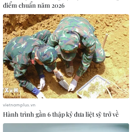
điểm chuẩn năm 2026
trên một chuyến tàu di chuyển giữa ga Furukawa và ga
Sendai.
vietnamplus.vn
Hành trình gần 6 thập kỷ đưa liệt sỹ trở về
Nhật Bản phát triển tàu cao tốc