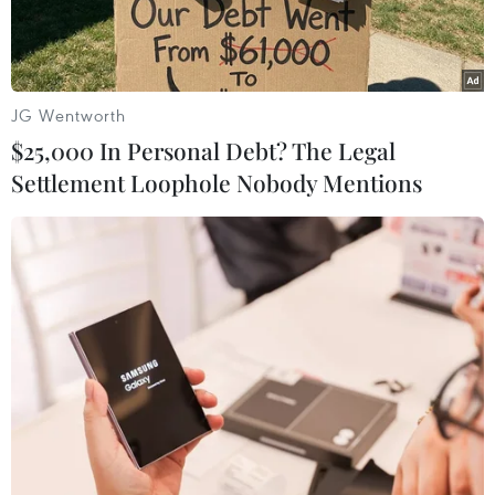
JG Wentworth
$25,000 In Personal Debt? The Legal
Settlement Loophole Nobody Mentions
Tàu cao tốc Shinkansen tại Fukuoka, Nhật Bản. (Ảnh:
Kyodo/TTXVN)
Theo phóng viên TTXVN tại Nhật Bản, ngày 7/7,
chính quyền tỉnh Shizuoka, miền Trung nước
này, đã phê duyệt việc xây dựng tuyến đường