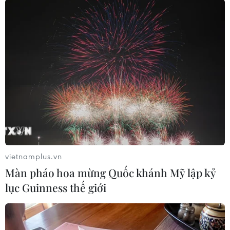
phương, đồng thời bồi thường nếu các biện
pháp này không mang lại hiệu quả.
Nếu các thủ tục được hoàn tất đúng kế hoạch,
việc xây dựng sẽ bắt đầu trong năm nay. Do
điều kiện thi công phức tạp, đoạn tuyến qua
Shizuoka dự kiến mất khoảng 10 năm để hoàn
thành, đồng nghĩa tuyến đường có thể đi vào
hoạt động sớm nhất vào năm 2036.
Bên cạnh tiến độ, chi phí xây dựng cũng là một
thách thức lớn do giá vật liệu và nhân công tăng
vietnamplus.vn
cao. Tổng chi phí cho đoạn Shinagawa-Nagoya
Màn pháo hoa mừng Quốc khánh Mỹ lập kỷ
hiện được ước tính khoảng 11.000 tỷ yen (tương
lục Guinness thế giới
đương 67 tỷ USD), gấp đôi so với mức dự toán
5.500 tỷ yen khi dự án được khởi động năm
2014.