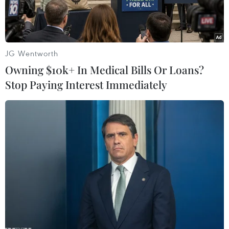
JG Wentworth
Owning $10k+ In Medical Bills Or Loans?
Stop Paying Interest Immediately
Nhân viên y tế lấy mẫu xét nghiệm COVID-19 cho người dân tại
Berlin, Đức. (Ảnh: AFP/TTXVN)
Bộ trưởng Y tế Đức Jens Spahn ngày 16/2 đã
thông báo kế hoạch cung cấp miễn phí cho tất
cả công dân nước này các bộ xét nghiệm nhanh