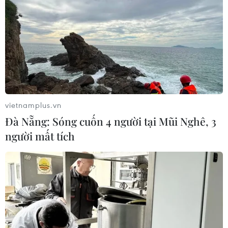
vietnamplus.vn
Đà Nẵng: Sóng cuốn 4 người tại Mũi Nghê, 3
người mất tích