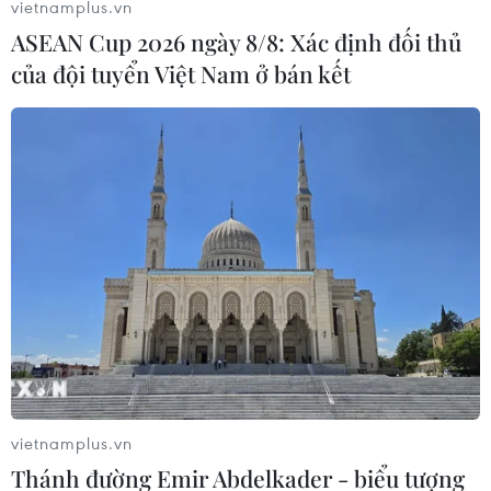
vietnamplus.vn
ASEAN Cup 2026 ngày 8/8: Xác định đối thủ
của đội tuyển Việt Nam ở bán kết
CHDC Congo triển khai tiêm chủng
vắcxin phòng bệnh Ebola
16/02/2021 02:27
Tổng Giám đốc WHO Tedros Adhanom Ghebreyesus đã
bày tỏ quan ngại về sự bùng phát trở lại của dịch bệnh
Ebola tại Tây Phi với tâm điểm là CHDC Công và
Guinea.
vietnamplus.vn
Thánh đường Emir Abdelkader - biểu tượng