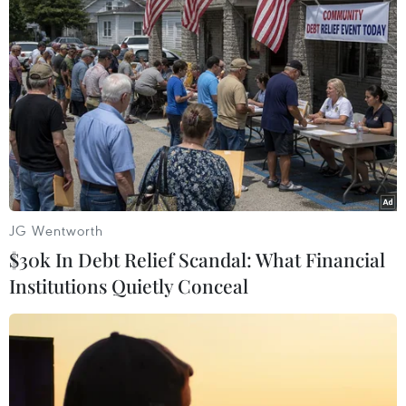
trên 20 triệu ca mắc bệnh, trong đó có gần
650.000 ca tử vong.
Brazil và Mexico là hai quốc gia có số ca tử vong
do COVID-19 cao thứ 2 và thứ 3 trên thế giới khi
ghi nhận lần lượt gần 240.000 và 175.000
trường hợp tử vong./.
(TTXVN/Vietnam+)
JG Wentworth
$30k In Debt Relief Scandal: What Financial
Institutions Quietly Conceal