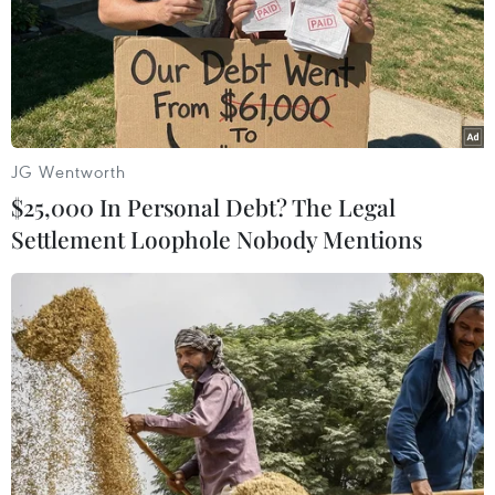
TIN LIÊN QUAN
JG Wentworth
$25,000 In Personal Debt? The Legal
Settlement Loophole Nobody Mentions
Dịch COVID-19: New Zealand xác định 2
ca đầu tiên nhiễm biến thể ở Anh
15/02/2021 07:19