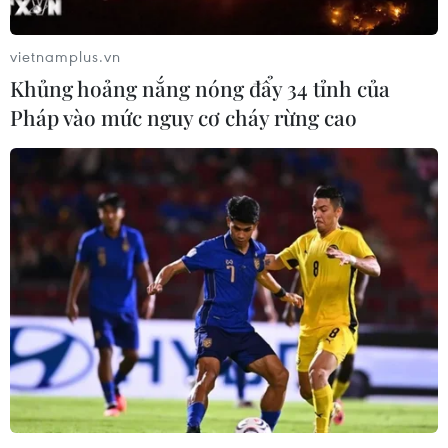
xảy ra làn sóng lây nhiễm thứ ba
15/02/2021 07:38
vietnamplus.vn
Sự xuất hiện ngày càng nhiều biến thể đã khiến người
Khủng hoảng nắng nóng đẩy 34 tỉnh của
đứng đầu Cơ quan Y tế công cộng Canada, bà Theresa
Pháp vào mức nguy cơ cháy rừng cao
Tam, kêu gọi quốc gia Bắc Mỹ này cảnh giác để ngăn
chặn dịch bệnh tăng nhanh, khó kiểm soát.