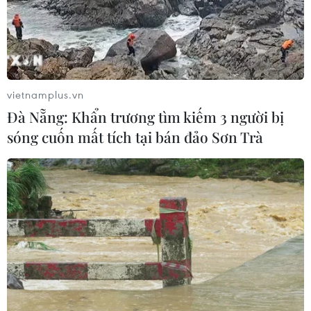
Số ca mắc sởi tại Mỹ lập đỉnh 30 năm
do tỷ lệ tiêm chủng giảm
24/07/2026 23:59
vietnamplus.vn
Mỹ điều tra một đợt bùng phát bệnh
Đà Nẵng: Khẩn trương tìm kiếm 3 người bị
tả do ký sinh trùng cyclospora
sóng cuốn mất tích tại bán đảo Sơn Trà
24/07/2026 05:44
Mỹ thu hồi gần 1,6 triệu quả trứng do
nguy cơ nhiễm khuẩn Salmonella
24/07/2026 05:34
Venezuela ghi nhận 3 ca tử vong do