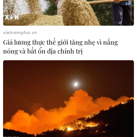
Sự xuất hiện các các nhiễm mới này đã buộc New
Zealand ban bố lệnh phong tỏa cấp độ 3 trong 3 ngày
toàn thành phố Auckland, bắt đầu từ ngày 15/2
vietnamplus.vn
Giá lương thực thế giới tăng nhẹ vì nắng
nóng và bất ổn địa chính trị
Dịch COVID-19: Canada lo ngại nguy cơ