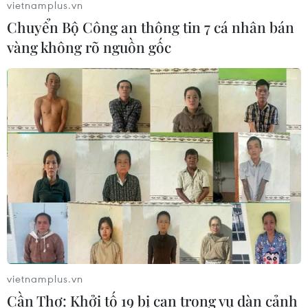
vietnamplus.vn
Chuyển Bộ Công an thông tin 7 cá nhân bán
vàng không rõ nguồn gốc
TIN CÙNG CHUYÊN MỤC
Cộng hòa Dân chủ Congo ghi nhận
hơn 300 trẻ em tử vong do Ebola
08/08/2026 15:21
vietnamplus.vn
Ớt nhập khẩu từ Mexico khiến hàng
Cần Thơ: Khởi tố 19 bị can trong vụ dàn cảnh