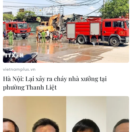
Ngành chế tạo Đức lao đao khi thương mại
toàn cầu tăng chậm
06/09/2019 15:06
Theo số liệu Cơ quan Thống kê Liên bang Đức (Destatis)
công bố ngày 6/9, sản lượng công nghiệp tại Đức tiếp
tục giảm trong tháng 7/2019 do tình hình chậm lại từ
thương mại toàn cầu.
vietnamplus.vn
Hà Nội: Lại xảy ra cháy nhà xưởng tại
phường Thanh Liệt