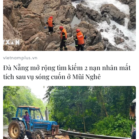
vietnamplus.vn
Đà Nẵng mở rộng tìm kiếm 2 nạn nhân mất
tích sau vụ sóng cuốn ở Mũi Nghê