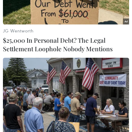
JG Wentworth
$25,000 In Personal Debt? The Legal
Settlement Loophole Nobody Mentions
Ảnh chỉ có tính minh họa. (Nguồn: Fortune)
Chính phủ Đức ngày 17/10 đã hạ dự báo tăng
trưởng kinh tế nước này trong năm 2020 từ
1,5% xuống còn 1% do các tác động tiêu cực của
tình trạng xung đột thương mại trên thế giới,
Vương quốc Anh rời Liên minh châu Âu (EU),