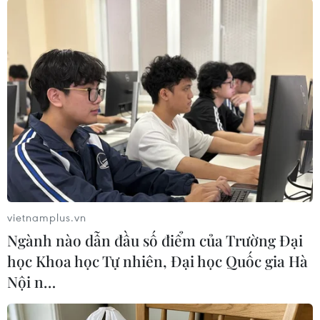
#Chính phủ Đức
#Liên minh châu Âu (EU)
#Tăng trưởng kinh tế
#Cuộc chiến thương mại Mỹ-Trung Quốc
vietnamplus.vn
#Ngân hàng trung ương Đức
Đức
Ngành nào dẫn đầu số điểm của Trường Đại
học Khoa học Tự nhiên, Đại học Quốc gia Hà
Nội n…
Theo dõi VietnamPlus