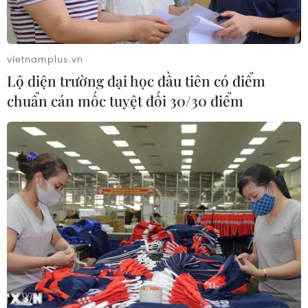
vietnamplus.vn
Lộ diện trường đại học đầu tiên có điểm
chuẩn cán mốc tuyệt đối 30/30 điểm
Đức: Nền kinh tế lớn nhất châu Âu có khả
năng đối phó với khủng hoảng
02/10/2019 10:59
Bộ trưởng Tài chính Đức Olaf Scholz dự báo sẽ không
xảy ra một đợt suy thoái tồi tệ giống như giai đoạn
2008-2009.