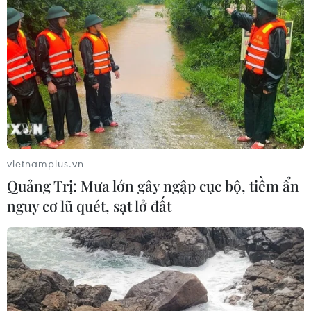
vietnamplus.vn
Quảng Trị: Mưa lớn gây ngập cục bộ, tiềm ẩn
nguy cơ lũ quét, sạt lở đất