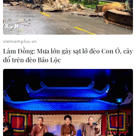
vietnamplus.vn
Lâm Đồng: Mưa lớn gây sạt lở đèo Con Ó, cây
đổ trên đèo Bảo Lộc