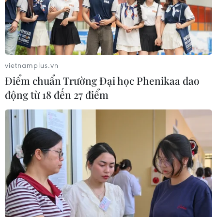
vietnamplus.vn
Điểm chuẩn Trường Đại học Phenikaa dao
động từ 18 đến 27 điểm
Nợ công của Đức tăng lên 1.900 tỷ euro
trong nửa đầu năm 2019
25/09/2019 02:15
Tổng số nợ công 1.900 tỷ euro của Đức trong nửa đầu
năm 2019 đã bao gồm nợ của chính phủ, 16 bang cũng
như các thành phố và các quỹ an sinh xã hội.