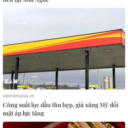
kinh tế trong năm 2020
11/10/2019 14:33
Đầu tháng này, các viện nghiên cứu kinh tế hàng đầu ở
Đức cũng đã hạ mức dự báo tăng trưởng của nền kinh
tế nước này, ở mức 0,5% trong năm nay và 1,1% trong
năm 2020.
vietnamplus.vn
Công suất lọc dầu thu hẹp, giá xăng Mỹ đối
mặt áp lực tăng