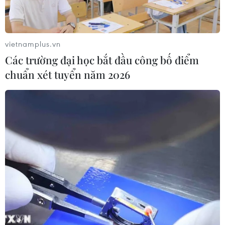
Động lực mới cho hợp tác thương
mại Việt Nam-Australia
vietnamplus.vn
08/08/2026 12:20
Các trường đại học bắt đầu công bố điểm
chuẩn xét tuyển năm 2026
Sửa đổi Luật Dầu khí: Phân cấp,
phân quyền nhưng phải kiểm soát
rủi ro
08/08/2026 11:05
Giải quyết khó khăn, vướng mắc
trong lĩnh vực thuế và hải quan
08/08/2026 09:54