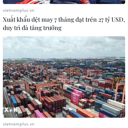
vietnamplus.vn
Xuất khẩu dệt may 7 tháng đạt trên 27 tỷ USD,
duy trì đà tăng trưởng
Brexit không thỏa thuận sẽ là đòn giáng
mạnh vào kinh tế Đức
02/10/2019 13:10
vietnamplus.vn