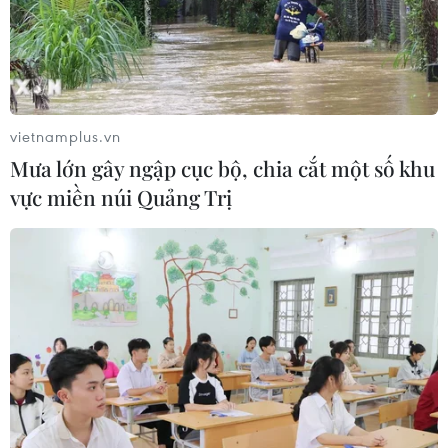
08/08/2026 13:28
Sông Hồng và khát vọng kiến tạo Hà
Nội trở thành đô thị toàn cầu
08/08/2026 13:13
vietnamplus.vn
Mưa lớn gây ngập cục bộ, chia cắt một số khu
vực miền núi Quảng Trị
Nông sản Việt Nam còn nhiều dư địa
tại thị trường Algeria
08/08/2026 12:55
Kết luận thanh tra về cơ sở nhà, đất
dôi dư sau sắp xếp tại thành phố Hải
Phòng
08/08/2026 12:53