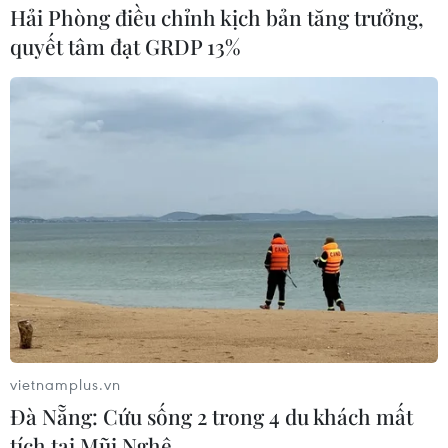
Hải Phòng điều chỉnh kịch bản tăng trưởng,
Theo dự báo của các chuyên gia tới từ 5 viện kinh tế
hàng đầu, trong năm tới, tăng trưởng kinh tế Đức sẽ
quyết tâm đạt GRDP 13%
giảm ở mức 0,4%.
vietnamplus.vn
Đà Nẵng: Cứu sống 2 trong 4 du khách mất
Chính phủ Đức hạ dự báo tăng trưởng
tích tại Mũi Nghê