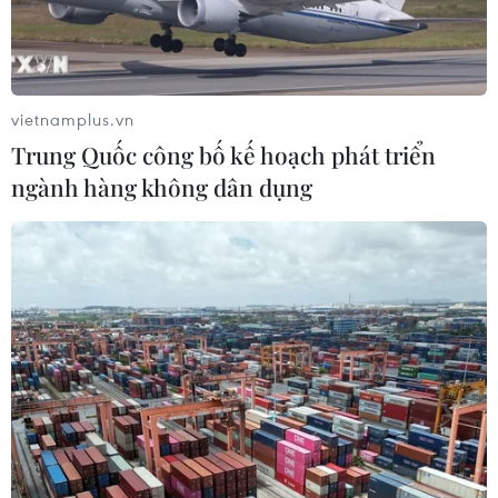
ASEAN Cup 2026: Tuyển Việt Nam
bước vào thử thách lớn nhất
03/08/2026 13:04
vietnamplus.vn
Trung Quốc công bố kế hoạch phát triển
Xem trực tiếp Indonesia-Việt Nam tại
ngành hàng không dân dụng
ASEAN Cup 2026 trên kênh nào?
03/08/2026 09:21
Xem thêm