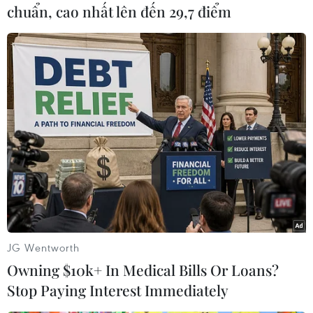
chuẩn, cao nhất lên đến 29,7 điểm
xác định được 13 đội tuyển góp mặt.
13 đội tuyển gồm Mỹ, Mexico và Canada (ba đội
đồng chủ nhà), Iran, Uzbekistan, Hàn Quốc,
Jordan, Nhật Bản, Australia (châu Á), New
Zealand (châu Đại Dương), Argentina, Brazil và
Ecuador (Nam Mỹ)./.
Brazil giành quyền tham
dự vòng chung kết World
Cup 2026
Vinicius Junior đã sắm vai người
JG Wentworth
hùng với bàn thắng duy nhất
Owning $10k+ In Medical Bills Or Loans?
đánh bại Paraguay 1-0 để Đội
Stop Paying Interest Immediately
tuyển Brazil sớm giành quyền
tham dự vòng chung kết World