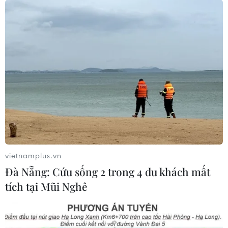
vietnamplus.vn
Đà Nẵng: Cứu sống 2 trong 4 du khách mất
tích tại Mũi Nghê