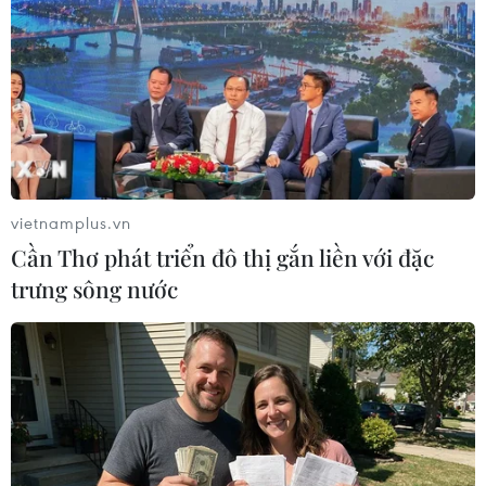
Xác định được 11 đội tuyển tham dự vòng
vietnamplus.vn
chung kết World Cup 2026
Cần Thơ phát triển đô thị gắn liền với đặc
11/06/2025 02:05
trưng sông nước
Đội tuyển Australia đã trở thành đội bóng thứ 6 đại diện
châu Á tham dự vòng chung kết World Cup 2026 sau
khi có chiến thắng ngược dòng 2-1 trước Saudi Arabia ở
lượt cuối vòng loại thứ 3.