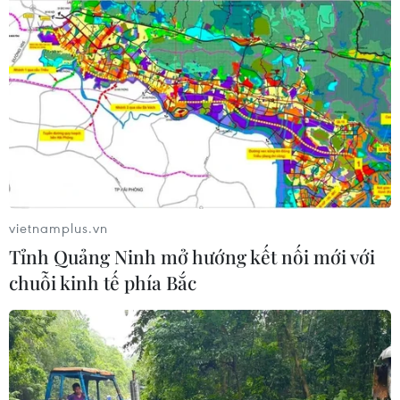
vietnamplus.vn
Tỉnh Quảng Ninh mở hướng kết nối mới với
chuỗi kinh tế phía Bắc