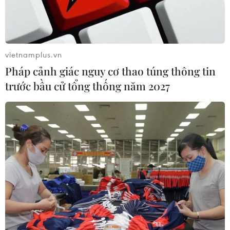
kết
08/08/2026 03:50
vietnamplus.vn
Tuyển Việt Nam giành vé vào
Pháp cảnh giác nguy cơ thao túng thông tin
bán kết, vì sao ông Kim Sang-sik vẫn
trước bầu cử tổng thống năm 2027
không vui?
08/08/2026 03:37
Ông Kim Sang-sik trăn trở gì về
hàng phòng ngự trước bán kết
ASEAN Cup?
08/08/2026 00:13
ASEAN Cup 2026: Truyền thông
châu Á ca ngợi chiến thắng của tuyển