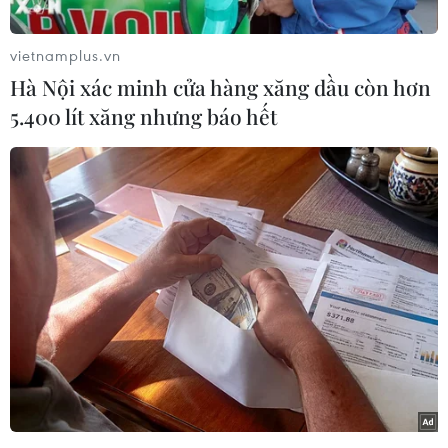
thắng trước Peru ở lượt trận thứ 16 vòng loại
World Cup 2026 khu vực Nam Mỹ.
vietnamplus.vn
Tuy nhiên, kết quả này là vừa đủ để đoàn quân
Hà Nội xác minh cửa hàng xăng dầu còn hơn
của Huấn luyện viên Sebastian Beccacece sớm
5.400 lít xăng nhưng báo hết
giành quyền tham dự ngày hội bóng đá lớn nhất
hành tinh vào năm sau.
Sau 16 lượt trận, Đội tuyển Ecuador có 25 điểm,
nhiều hơn Venezuela - đội đang đứng vị trí đá
play-off - đến 7 điểm trong khi vòng loại khu
vực chỉ còn hai lượt trận nữa khép lại.
Đây là lần thứ 5 trong lịch sử Đội tuyển Ecuador
góp mặt ở World Cup. Thành tích tốt nhất mà
đội bóng này từng làm được là vào đến vòng 1/8
World Cup 2006.