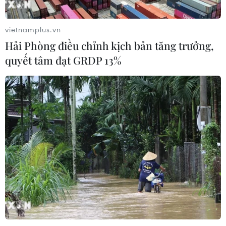
CƠ QUAN CHỦ QUẢN: THÔNG TẤN XÃ VIỆT NAM
Tổng Biên tập: TRẦN TIẾN DUẨN
vietnamplus.vn
Phó Tổng Biên tập: NGUYỄN THỊ TÁM, KHÚC THANH
Hải Phòng điều chỉnh kịch bản tăng trưởng,
THỦY
quyết tâm đạt GRDP 13%
Sở hữu trí tuệ
Quy định sử dụng
RSS
Hỗ trợ
Ngôn ngữ
TTXVN
Dịch vụ tin
Quảng cáo
Liên hệ
Giấy phép số: 1374/GP-BTTTT do Bộ Thông tin và Truyền thông
cấp ngày 11/9/2008.