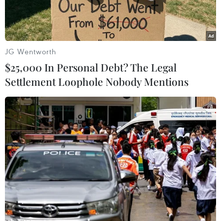
JG Wentworth
$25,000 In Personal Debt? The Legal
Settlement Loophole Nobody Mentions
Chứng nhận vaccine kỹ thuật số của EU. (Nguồn: Getty Images)
Ngày 13/10, hãng thông tấn Interfax dẫn nguồn
Bộ Y tế Nga cho biết nước này và Liên minh
châu Âu (EU) sẽ thảo luận các điều khoản về
giấy chứng nhận tiêm chủng ngừa COVID-19
chung.