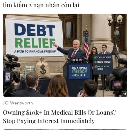
tìm kiếm 2 nạn nhân còn lại
#Bộ Y tế Nga
#Liên minh châu Âu
#Giấy chứng nhận tiêm chủng
#Vaccine ngừa COVID-19
Nga
JG Wentworth
Owning $10k+ In Medical Bills Or Loans?
Theo dõi VietnamPlus
Stop Paying Interest Immediately