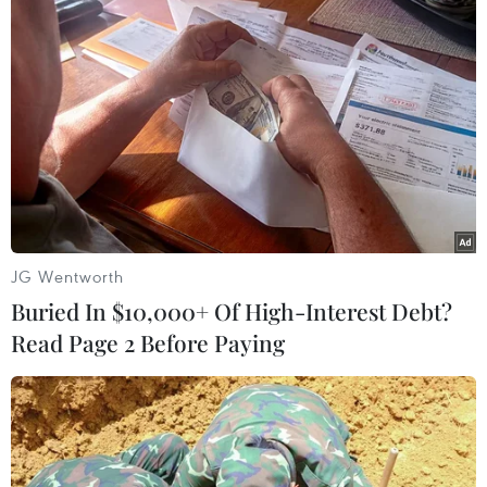
đồng hành cùng du lịch cách nào?
20/09/2021 03:44
Chiếc thẻ thông hành này phải thực sự “xanh,” thân
thiện, vì quyền lợi của mọi công dân, đảm bảo thuận
tiện cho người dùng thì mới phát huy được sức mạnh,
giúp ngành du lịch sớm phục hồi.
JG Wentworth
Buried In $10,000+ Of High-Interest Debt?
Read Page 2 Before Paying