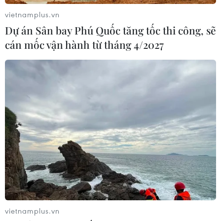
17/07/2026 06:09
vietnamplus.vn
Dự án Sân bay Phú Quốc tăng tốc thi công, sẽ
cán mốc vận hành từ tháng 4/2027
Tìm ra cơ chế gây bệnh ung thư
xương hiếm gặp
17/07/2026 01:05
Xem thêm
CƠ QUAN CHỦ QUẢN: THÔNG TẤN XÃ VIỆT NAM
Tổng Biên tập: TRẦN TIẾN DUẨN
vietnamplus.vn