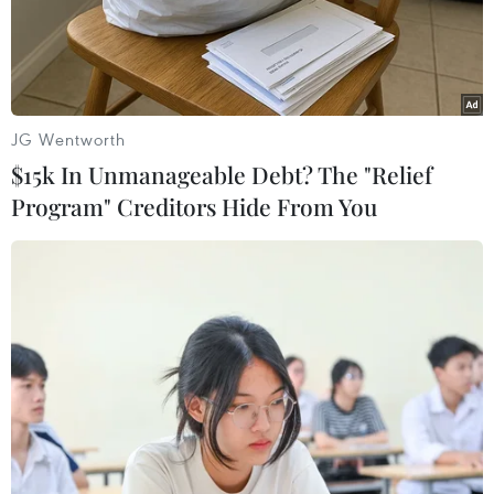
JG Wentworth
$15k In Unmanageable Debt? The "Relief
Program" Creditors Hide From You
Bỉ phê duyệt tiêm liều vaccine thứ ba cho
người trên 85 tuổi
22/09/2021 07:29
Quyết định tiêm liều vaccine ngừa COVID-19 thứ ba cho
người trên 85 tuổi được cho là nhằm bảo vệ người dân
Bỉ tốt hơn trước mối đe dọa của làn sóng lây nhiễm
COVID-19 thứ tư.