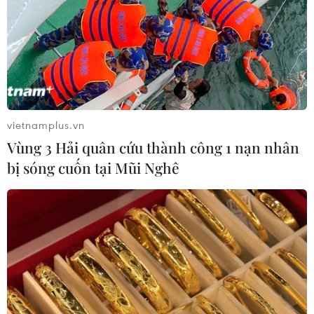
nguy cơ nhiễm khuẩn Salmonella
24/07/2026 05:34
Venezuela ghi nhận 3 ca tử vong do
virus Hanta
vietnamplus.vn
22/07/2026 06:57
Vùng 3 Hải quân cứu thành công 1 nạn nhân
bị sóng cuốn tại Mũi Nghê
Sản phụ ở Australia sinh 4 bé gái
cùng trứng theo cách hoàn toàn tự
nhiên
22/07/2026 06:38
Thành phố Hồ Chí Minh: 5 người tử