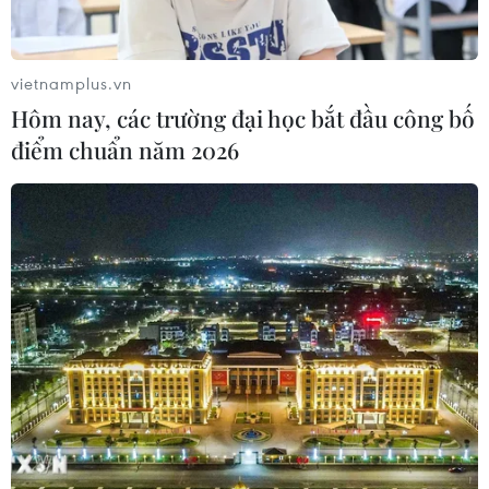
vietnamplus.vn
Hôm nay, các trường đại học bắt đầu công bố
điểm chuẩn năm 2026
Italy cho phép tiêm đồng thời cả vaccine
phòng COVID-19 và cúm
03/10/2021 22:51
Quyết định trên được Bộ Y tế Italy đưa ra sau khi kết
quả một nghiên cứu của Anh cho thấy mọi người có thể