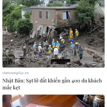
TIN LIÊN QUAN
vietnamplus.vn
Nhật Bản: Sạt lở đất khiến gần 400 du khách
mắc kẹt
Hậu COVID-19: Thẻ thông hành xanh