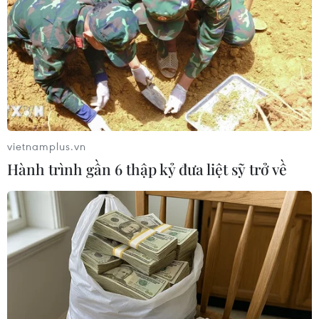
Australia khuyến khích người dân được
tiêm chủng đầy đủ đi du lịch
20/09/2021 10:45
Để chứng minh tình trạng tiêm chủng và nhận được
vietnamplus.vn
phiếu giảm giá, du khách sẽ phải xuất trình giấy chứng
Hành trình gần 6 thập kỷ đưa liệt sỹ trở về
nhận tiêm chủng cho các công ty du lịch tham gia trong
chương trình kích cầu trên.