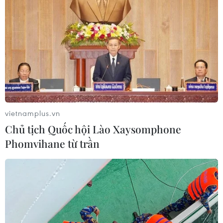
Số ca nhiễm virus Tây sông Nile gia
tăng khắp châu Âu
26/07/2026 09:18
Số ca mắc sởi tại Mỹ lập đỉnh 30 năm
do tỷ lệ tiêm chủng giảm
24/07/2026 23:59
vietnamplus.vn
Chủ tịch Quốc hội Lào Xaysomphone
Phomvihane từ trần
Mỹ điều tra một đợt bùng phát bệnh
tả do ký sinh trùng cyclospora
24/07/2026 05:44
Mỹ thu hồi gần 1,6 triệu quả trứng do