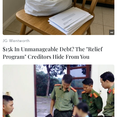
Theo dõi VietnamPlus
JG Wentworth
$15k In Unmanageable Debt? The "Relief
Program" Creditors Hide From You
TIN LIÊN QUAN