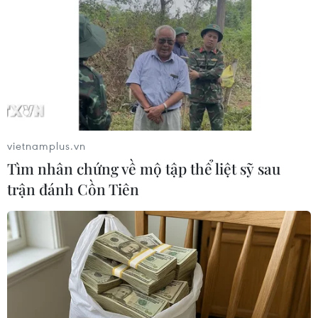
(TTXVN/Vietnam+)
vietnamplus.vn
Tìm nhân chứng về mộ tập thể liệt sỹ sau
trận đánh Cồn Tiên
#Fed tăng lãi suất
#khủng hoảng ngân hàng
#SVB
#giám sát ngân hàng
#Silicon Valley Bank
#Signature
#Credit Suisse
Mỹ