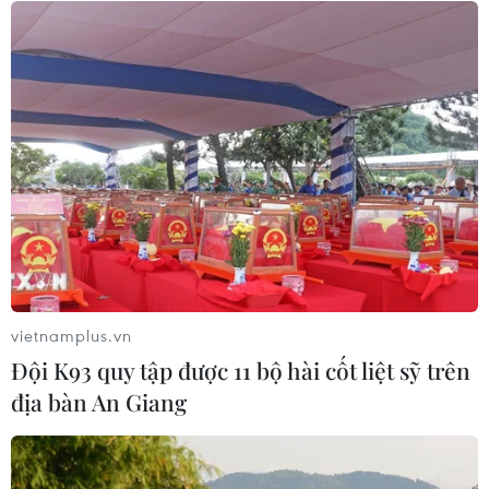
tiễn
04/08/2026 13:10
Đề xuất 5 nhóm chính sách sửa đổi
Luật Trưng mua, trưng dụng tài sản
04/08/2026 11:56
UBS bị phạt 125 triệu USD vì vi phạm
luật chống rửa tiền
04/08/2026 04:58
vietnamplus.vn
Đội K93 quy tập được 11 bộ hài cốt liệt sỹ trên
địa bàn An Giang
Xem thêm