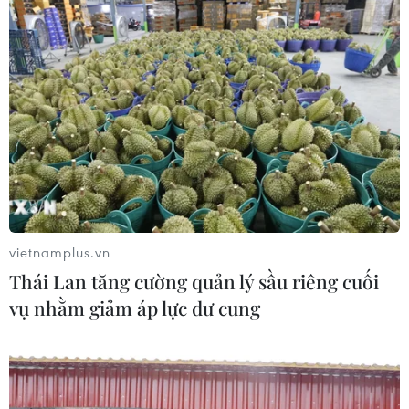
về tiền gửi không bảo hiểm
28/04/2023 04:26
Theo Cơ quan Bảo hiểm Tiền gửi Liên bang Mỹ (FDIC)
tháng 11/2022 họ đã cảnh báo về khả năng xảy ra hiệu
ứng dây chuyền với các ngân hàng khác khi biết phần
lớn lượng tiền gửi ở SVB không có bảo hiểm.
vietnamplus.vn
Thái Lan tăng cường quản lý sầu riêng cuối
vụ nhằm giảm áp lực dư cung