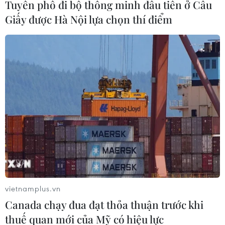
Tuyến phố đi bộ thông minh đầu tiên ở Cầu
Giấy được Hà Nội lựa chọn thí điểm
Fed ấn định thời điểm công bố báo cáo về
việc giám sát ngân hàng SVB
vietnamplus.vn
26/04/2023 06:14
Canada chạy đua đạt thỏa thuận trước khi
Fed sẽ công bố đánh giá nội bộ về quá trình giám sát
thuế quan mới của Mỹ có hiệu lực