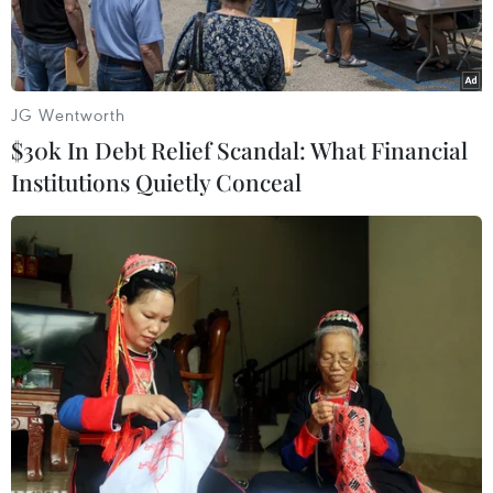
SVB."
JG Wentworth
$30k In Debt Relief Scandal: What Financial
Institutions Quietly Conceal
Quang cảnh Ngân hàng Dự trữ liên bang Mỹ ở Washington
DC. (Ảnh: AFP/TTXVN)
Trong báo cáo được công bố ngày 28/4, Ngân
hàng Dự trữ liên bang Mỹ (Fed) đã kêu gọi tăng