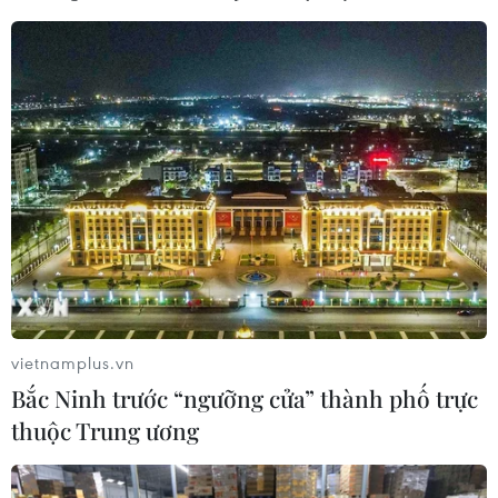
đối với Silicon Valley Bank (SVB), một trong những ngân
hàng lớn nhất Thung lũng Silicon vừa tuyên bố phá sản
hồi tháng Ba vừa qua, vào ngày 28/4.
vietnamplus.vn
Bắc Ninh trước “ngưỡng cửa” thành phố trực
thuộc Trung ương
Trước khi SVB phá sản, FDIC đã cảnh báo