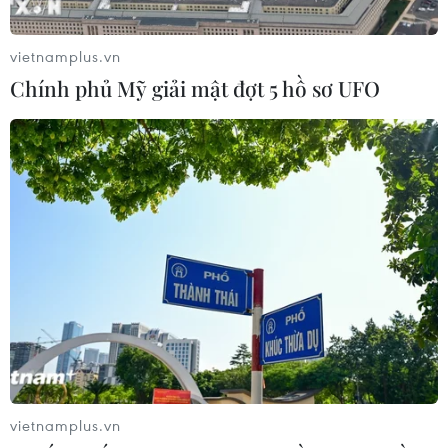
vietnamplus.vn
Chính phủ Mỹ giải mật đợt 5 hồ sơ UFO
Khách hàng rút hơn 100 tỷ USD khỏi First
Republic Bank
25/04/2023 04:19
Trong báo cáo kết quả kinh doanh quý 1/2023 công bố
ngày 24/4, First Republic Bank cho biết họ có 173,5 tỷ
USD tiền gửi trước khi Silicon Valley Bank phá sản vào
ngày 9/3.
vietnamplus.vn