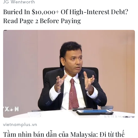
JG Wentworth
Buried In $10,000+ Of High-Interest Debt?
Read Page 2 Before Paying
#Trung Quốc
#Ford
#Fiesta Sport
#Thị trường
Anh
Trung Quốc
Theo dõi VietnamPlus
vietnamplus.vn
Tầm nhìn bán dẫn của Malaysia: Đi từ thế