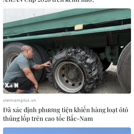
Mỹ buộc Tesla phải sửa lỗi đèn pha
gây chói cho gần 20.000 xe
17/07/2026 05:42
Chính thức dừng đặt lịch đăng kiểm
xe ôtô qua ứng dụng trực tuyến
17/07/2026 02:25
vietnamplus.vn
Xem thêm
Đã xác định phương tiện khiến hàng loạt ôtô
thủng lốp trên cao tốc Bắc-Nam