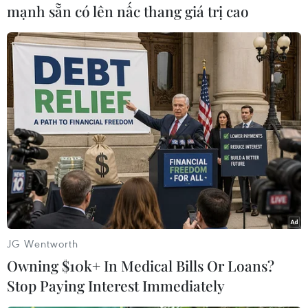
mạnh sẵn có lên nấc thang giá trị cao
TIN CÙNG CHUYÊN MỤC
Hãng BMW bắt đầu sản xuất hàng
loạt mẫu xe thuần điện “thế hệ mới”
07/08/2026 01:52
Các thương hiệu xe cao cấp của Đức
trong cuộc khủng hoảng lợi nhuận
04/08/2026 23:03
JG Wentworth
Owning $10k+ In Medical Bills Or Loans?
Bứt phá trước "tháng Ngâu": Hãng xe
Stop Paying Interest Immediately
đồng loạt bung chiêu kích cầu đa