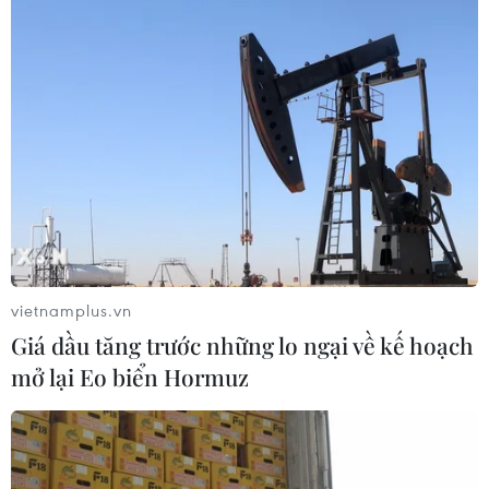
CƠ QUAN CHỦ QUẢN: THÔNG TẤN XÃ VIỆT NAM
Tổng Biên tập: TRẦN TIẾN DUẨN
Phó Tổng Biên tập: NGUYỄN THỊ TÁM, KHÚC THANH
THỦY
Sở hữu trí tuệ
Quy định sử dụng
RSS
Hỗ trợ
vietnamplus.vn
Ngôn ngữ
TTXVN
Giá dầu tăng trước những lo ngại về kế hoạch
Dịch vụ tin
Quảng cáo
mở lại Eo biển Hormuz
Liên hệ