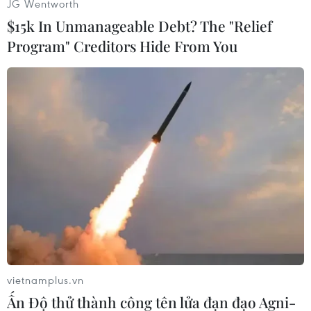
JG Wentworth
$15k In Unmanageable Debt? The "Relief
Program" Creditors Hide From You
#Samsung Galaxy Nexus
#Android 4.0
#Smartphone
#Phát hành
vietnamplus.vn
Ấn Độ thử thành công tên lửa đạn đạo Agni-
Theo dõi VietnamPlus