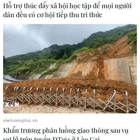
Hỗ trợ thúc đẩy xã hội học tập để mọi người
dân đều có cơ hội tiếp thu tri thức
Tái hiện những tinh hoa làng nghề trong
triển lãm “Hà Nội trong tôi”
09/10/2018 09:05
80 bức ảnh trưng bày tại triển lãm ghi lại chân thực,
sinh động chân dung các nghệ nhân, cuộc sống lao
động sản xuất và sinh hoạt đời thường ở các làng nghề,
phố nghề của Hà Nội.
vietnamplus.vn
Khẩn trương phân luồng giao thông sau vụ
sạt lở trên tuyến ĐT161 ở Lào Cai