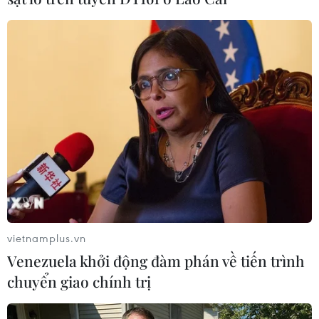
Chuỗi hoạt động văn hóa tại phố cổ mừng
ngày giải phóng Thủ đô
09/10/2018 22:15
Chiều 9/10, chuỗi hoạt động văn hóa chào mừng ngày
Giải phóng Thủ đô 10/10 đã khai mạc tại phố cổ Hà
Nội.
vietnamplus.vn
Venezuela khởi động đàm phán về tiến trình
chuyển giao chính trị