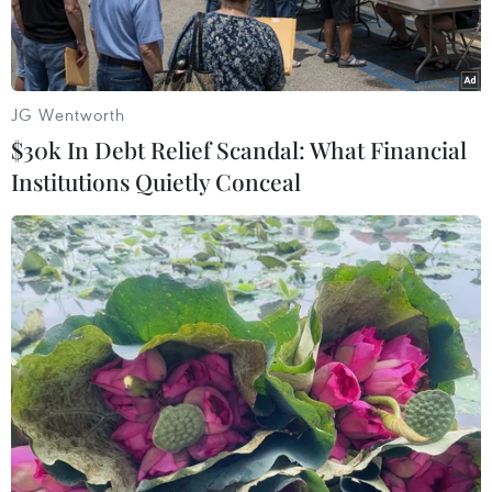
JG Wentworth
$30k In Debt Relief Scandal: What Financial
Institutions Quietly Conceal
Đại sứ Việt Nam tại Đức Đoàn Xuân Hưng đánh giá cao đóng
góp của những người Hà Nội tại Đức. (Ảnh: Phạm
Thắng/Vietnam+)
Tối 13/10, tại Trung tâm Thương mại Đồng Xuân
ở thủ đô Berlin, Hội người Hà Nội tại Cộng hòa