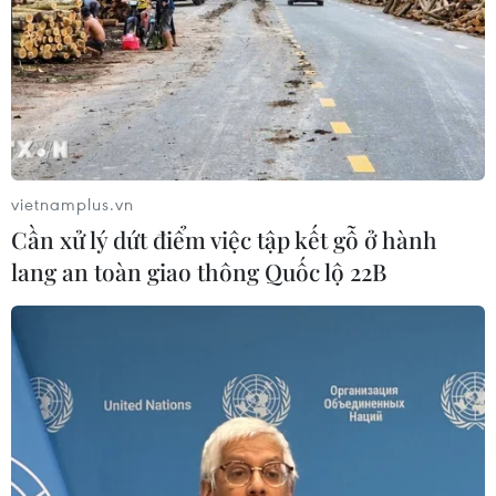
#Du học Đức
#Hội người Hà Nội tại Đức
#Trung tâm Thương mại Đồng Xuân
#Việt Nam-Đức
#Ngày Giải phóng Thủ đô
#Tin nóng
#Tin mới
#Tin thời sự
#Thời sự trong ngày
#Thời sự nổi bật
#VietnamPlus
Đức
vietnamplus.vn
Cần xử lý dứt điểm việc tập kết gỗ ở hành
lang an toàn giao thông Quốc lộ 22B
Theo dõi VietnamPlus
TIN LIÊN QUAN