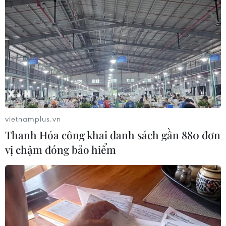
vietnamplus.vn
Thanh Hóa công khai danh sách gần 880 đơn
vị chậm đóng bảo hiểm