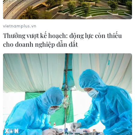
49, trưng bày 250 tác phẩm hội họa, đồ họa và điêu
khắc của 250 tác giả.
vietnamplus.vn
Thưởng vượt kế hoạch: động lực còn thiếu
cho doanh nghiệp dẫn dắt
Đón mừng đoàn quân chiến thắng
trong ngày Giải phóng Thủ đô