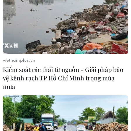
Ông Công Việt Cường tiếp tục được tín nhiệm
giữ chức Chủ tịch Hội người Hà Nội tại Đức./.
(Vietnam+)
vietnamplus.vn
Kiểm soát rác thải từ nguồn - Giải pháp bảo
vệ kênh rạch TP Hồ Chí Minh trong mùa
mưa