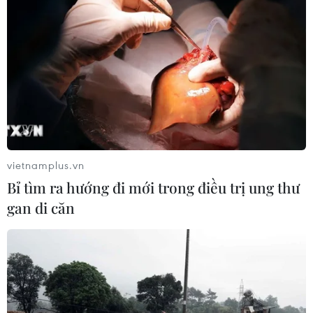
nước ngoài: Từ đối ngoại đến động
lực phát triển
30/07/2026 01:20
Lao động Việt Nam dũng cảm
cứu người trong động đất
Kumamoto
29/07/2026 07:41
vietnamplus.vn
Bỉ tìm ra hướng đi mới trong điều trị ung thư
Động đất tại Nhật Bản: Các cơ quan
gan di căn
đại diện Việt Nam khẩn trương bảo
hộ công dân
29/07/2026 07:21
Động đất tại Nhật Bản: Một lao động