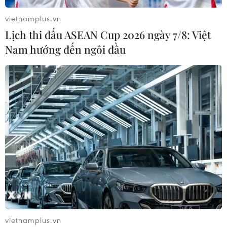
vietnamplus.vn
Lịch thi đấu ASEAN Cup 2026 ngày 7/8: Việt
Nam hướng đến ngôi đầu
TIN CÙNG CHUYÊN MỤC
ASC 2026: Tiếp lửa đam mê khoa học
cho thế hệ trẻ Việt Nam
04/08/2026 14:08
Nghị quyết của Bộ Chính trị về công
tác người Việt Nam ở nước ngoài
04/08/2026 12:08
vietnamplus.vn