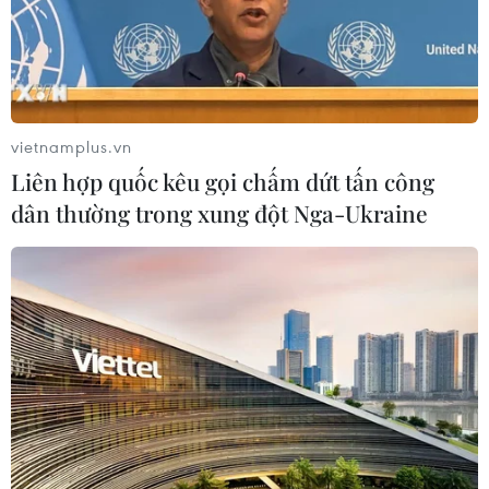
vietnamplus.vn
Liên hợp quốc kêu gọi chấm dứt tấn công
dân thường trong xung đột Nga-Ukraine
Trưng bày 250 tác phẩm mỹ thuật về
phong cảnh, con người Hà Nội
05/10/2018 11:56
Hội Liên hiệp Văn học nghệ thuật và Hội Mỹ thuật Hà
Nội đã phối hợp tổ chức triển lãm thường niên lần thứ