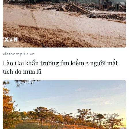
Việt Nam thiệt mạng tại Kumamoto
29/07/2026 03:04
Động đất tại Nhật Bản: Chưa ghi
nhận thông tin công dân Việt Nam bị
thương vong
vietnamplus.vn
28/07/2026 22:51
Lào Cai khẩn trương tìm kiếm 2 người mất
tích do mưa lũ
Động đất tại Nhật Bản: Cộng đồng
người Việt vẫn an toàn
28/07/2026 13:49
Cộng đồng người Việt tại Campuchia
thành kính tri ân các anh hùng liệt sỹ