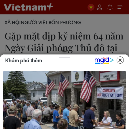
XÃ HỘI
NGƯỜI VIỆT BỐN PHƯƠNG
Gặp mặt dịp kỷ niệm 64 năm
Ngày Giải phóng Thủ đô tại
Đức
Khám phá thêm
Phạm Thắng/Berlin
14/10/2018 03:29
Tại buổi gặp mặt, Đại sứ Việt Nam tại Đức Đoàn
Xuân Hưng bày tỏ niềm phấn khởi khi Hà Nội phát
triển từng ngày, xứng đáng là trung tâm chính trị-
kinh tế-văn hóa của cả nước.