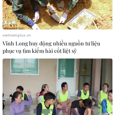
đảo Sơn Trà
08/08/2026 07:13
Nghệ An: Sạt lở nghiêm trọng, tỉnh lộ
543D tạm thời tê liệt
vietnamplus.vn
08/08/2026 07:09
Vĩnh Long huy động nhiều nguồn tư liệu
phục vụ tìm kiếm hài cốt liệt sỹ
Điện Biên từng bước hình thành thị
trường tín chỉ carbon rừng
08/08/2026 06:50
Lâm Đồng: Mùa trái chín “mở lối”
cho du lịch nông nghiệp La Dạ
08/08/2026 06:43