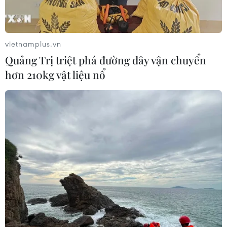
vietnamplus.vn
Quảng Trị triệt phá đường dây vận chuyển
hơn 210kg vật liệu nổ
TIN CÙNG CHUYÊN MỤC
Xe tải va chạm xe máy tại Đắk Lắk
làm hai người thương vong
08/08/2026 14:58