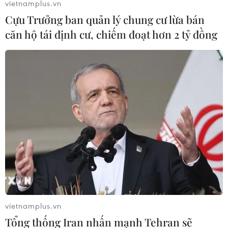
vietnamplus.vn
Cựu Trưởng ban quản lý chung cư lừa bán
căn hộ tái định cư, chiếm đoạt hơn 2 tỷ đồng
Dâng hương tưởng niệm các chiến sỹ bị tù
đày tại Nhà tù Hỏa Lò
19/12/2016 07:46
Bí thư Thành ủy Hà Nội xúc động khi được chứng kiến
bầu không khí đầm ấm và ngập tràn tình cảm của
những người chiến sỹ yêu nước, cách mạng bị địch bắt,
tù đày chính tại nơi từng bị giam cầm.
vietnamplus.vn
Tổng thống Iran nhấn mạnh Tehran sẽ