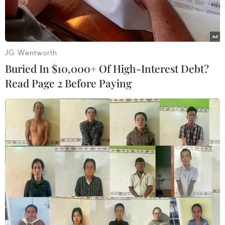
JG Wentworth
Buried In $10,000+ Of High-Interest Debt?
Read Page 2 Before Paying
Một buổi họp mặt các cán bộ, sỹ quan quân đội nghỉ hưu. (Ảnh
minh họa. Nguồn: TTXVN)
Sáng 22/12, Thành ủy, Hội đồng Nhân dân, Ủy
ban Nhân dân, Ủy ban Mặt trận Tổ quốc Việt
Nam Thành phố Hồ Chí Minh đã tổ chức Lễ trao
tặng Huân chương Quân công cho một số cựu