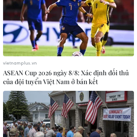
TIN LIÊN QUAN
vietnamplus.vn
ASEAN Cup 2026 ngày 8/8: Xác định đối thủ
của đội tuyển Việt Nam ở bán kết
OPEC và các nước ngoài liên minh xem
xét chiến lược cắt giảm sản lượng
18/03/2019 14:55