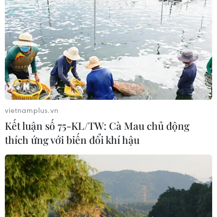
Việt Nam khẳng định vị thế tại triển
lãm thương mại quốc tế của Ấn Độ
07/08/2026 23:08
Ngân hàng Trung ương Trung Quốc
mua thêm 20 tấn vàng trong tháng 7
vietnamplus.vn
07/08/2026 15:21
Kết luận số 75-KL/TW: Cà Mau chủ động
thích ứng với biến đổi khí hậu
Chuyên gia quốc tế đánh giá tích cực
về tiền đồng của Việt Nam
07/08/2026 12:46