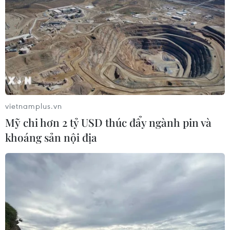
vietnamplus.vn
Mỹ chi hơn 2 tỷ USD thúc đẩy ngành pin và
khoáng sản nội địa