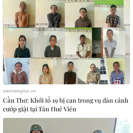
cảnh nỗi lo ngại về nguồn cung dầu lấn át những quan
ngại về kinh tế toàn cầu giảm tốc.
vietnamplus.vn
Cần Thơ: Khởi tố 19 bị can trong vụ dàn cảnh
cướp giật tại Tân Huê Viên