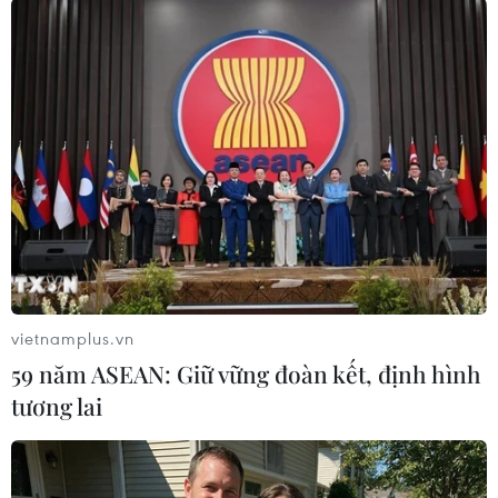
lượng.
Sản lượng dầu của Nga đã giảm xuống 11,3
triệu thùng/ngày vào tháng Ba vừa qua, nâng
tổng mức giảm sản lượng từ tháng 10/2018 tới
nay lên 112.000 thùng/ngày, song mức cam kết
thực tế mà Nga đưa ra là giảm 228.000
thùng/ngày so với mức của tháng 10/2018./.
(TTXVN/Vietnam+)
vietnamplus.vn
59 năm ASEAN: Giữ vững đoàn kết, định hình
tương lai