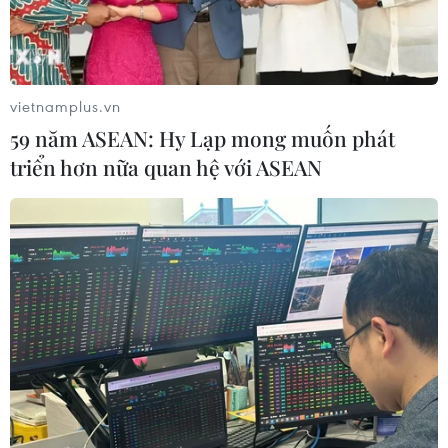
vietnamplus.vn
59 năm ASEAN: Hy Lạp mong muốn phát
triển hơn nữa quan hệ với ASEAN