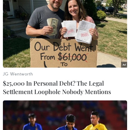
#Giá dầu
#Nguồn cung dầu
#OPEC
#Venezuela
#Lệnh trừng phạt Iran
JG Wentworth
$25,000 In Personal Debt? The Legal
Settlement Loophole Nobody Mentions
Theo dõi VietnamPlus