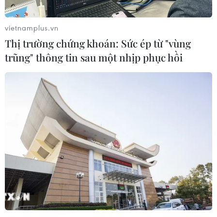
vietnamplus.vn
Thị trường chứng khoán: Sức ép từ "vùng
trũng" thông tin sau một nhịp phục hồi
TIN CÙNG CHUYÊN MỤC
Mỹ chi hơn 2 tỷ USD thúc đẩy ngành
pin và khoáng sản nội địa