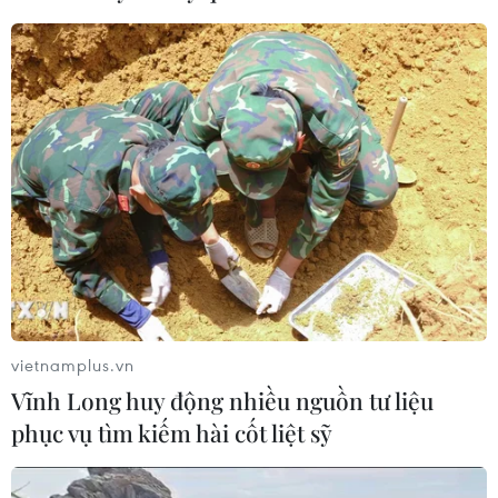
07/08/2026 03:04
Giá vàng trong nước giảm nhẹ,
thương hiệu SJC lùi về ngưỡng 142,2
triệu đồng
07/08/2026 02:21
Xem thêm
vietnamplus.vn
Vĩnh Long huy động nhiều nguồn tư liệu
CƠ QUAN CHỦ QUẢN: THÔNG TẤN XÃ VIỆT NAM
phục vụ tìm kiếm hài cốt liệt sỹ
Tổng Biên tập: TRẦN TIẾN DUẨN
Phó Tổng Biên tập: NGUYỄN THỊ TÁM, KHÚC THANH