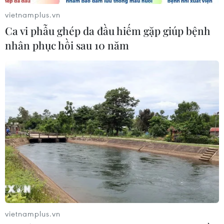
07/08/2026 07:58
vietnamplus.vn
Ca vi phẫu ghép da đầu hiếm gặp giúp bệnh
nhân phục hồi sau 10 năm
Để trái sầu riêng đáp ứng yêu cầu
xuất khẩu bền vững
07/08/2026 07:34
Tây Ninh thúc đẩy bình dân học vụ
số, tạo động lực phát triển kinh tế số
07/08/2026 07:17
Hàn Quốc đầu tư xây “Thung lũng
K-Vietnam” gắn với hậu duệ dòng họ
vietnamplus.vn
Lý