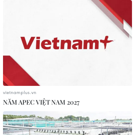
Quốc hội thảo luận dự án Luật Dầu
khí (sửa đổi), bảo đảm an ninh năng
lượng
08/08/2026 01:33
Việt Nam cần theo dõi chặt chẽ các
biện pháp phòng vệ thương mại tại
Canada
08/08/2026 00:39
vietnamplus.vn
NĂM APEC VIỆT NAM 2027
Libya tiến gần hơn tới mục tiêu khai
thác 2 triệu thùng dầu mỗi ngày
08/08/2026 00:12