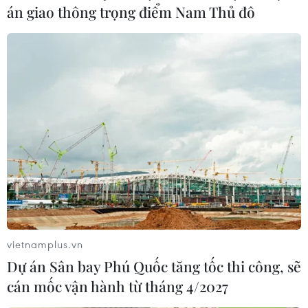
án giao thông trọng điểm Nam Thủ đô
Giá dầu châu Á mạnh lên trong phiên giao
dịch đầu tiên của tháng 4
vietnamplus.vn
Dự án Sân bay Phú Quốc tăng tốc thi công, sẽ
01/04/2019 10:35
cán mốc vận hành từ tháng 4/2027
Giá dầu châu Á đi lên trong phiên chiều 1/4, nối dài đà
tăng của giá “vàng đen” trong quý 1/2019, trong bối