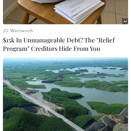
JG Wentworth
$15k In Unmanageable Debt? The "Relief
Program" Creditors Hide From You
Một cơ sở lọc dầu ở Đảo Khark, Iran. (Nguồn: AFP/TTXVN)
Trong phiên giao dịch ngày 2/4, giá dầu thế giới
bật tăng, chạm mức cao nhất kể từ đầu năm
2019, giữa lúc Mỹ xem xét tăng cường các lệnh
trừng phạt đối với Iran và nguồn cung dầu thô
tại Venezuela tiếp tục gián đoạn, qua đó càng hỗ
trợ nỗ lực cắt giảm sản lượng của Tổ chức Các