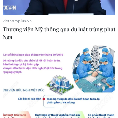
hợp cảng biển 18 tỷ USD tại Quảng
Ninh
07/08/2026 08:33
vietnamplus.vn
Thượng viện Mỹ thông qua dự luật trừng phạt
Canh tác biển - động lực mới cho
Nga
kinh tế biển Việt Nam
07/08/2026 08:14
Giá vàng hướng tới tuần tăng mạnh
nhất kể từ tháng 1/2026
07/08/2026 08:14
Hạn hán nghiêm trọng đe dọa "huyết
mạch" kinh tế châu Âu