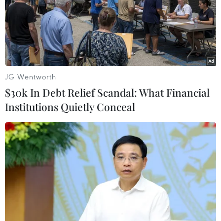
Thành viên OPEC và các nhà sản xuất ngoài OPEC đã
gặp nhau tại Azerbaijan nhằm xem xét lại chiến lược
cắt giảm sản lượng, vốn đã góp phần nâng được giá
mặt hàng "vàng đen" này lên.
JG Wentworth
$30k In Debt Relief Scandal: What Financial
Institutions Quietly Conceal