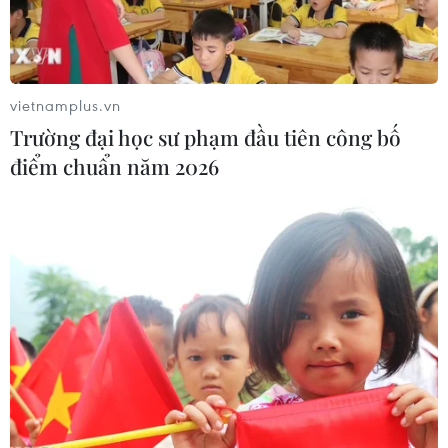
hữu dự án Nhà máy điện hạt nhân
Ninh Thuận
07/08/2026 09:27
vietnamplus.vn
Masterise Homes đồng hành cùng
Trường đại học sư phạm đầu tiên công bố
khách hàng trên toàn quốc với giải
điểm chuẩn năm 2026
pháp tài chính ưu việt
07/08/2026 08:39
Kho bạc Nhà nước: Thu ngân sách
đạt 1.896.176 tỷ đồng, bằng 74,96% dự
toán
07/08/2026 06:21
Thanh Hóa công khai danh sách gần
880 đơn vị chậm đóng bảo hiểm