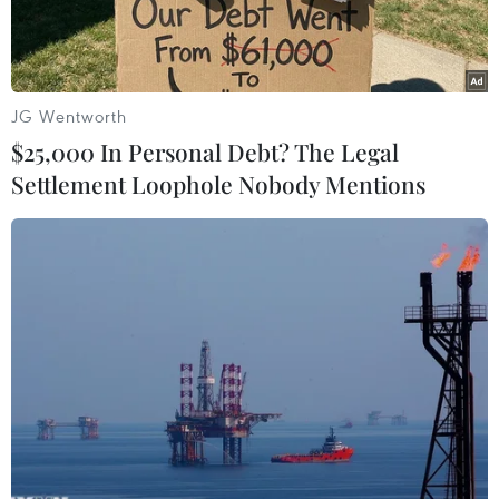
lúc giảmtới 2% xuống 1.755,6 USD/ounce, theo
đà trượt dốc của các tài sản rủi ro hơn.
Cũng tại phiên này, giá vàng giao ngay giảm
JG Wentworth
0,5% xuống 1.759,99 USD/ounce.Theo Wang Tao,
$25,000 In Personal Debt? The Legal
chuyên gia phân tích thị trường của hãng tin
Settlement Loophole Nobody Mentions
Reuters, những phântích kỹ thuật cho thấy giá
vàng giao ngay có thể giảm xuống 1.740
USD/ouncetrong ngày hôm nay.
Chứng khoán và hàng hóa mất giá mạnh buộc
một số nhà đầu tư phải bán vàngchốt lãi để bù
đắp cho những thua lỗ trên các thị trường khác.
Chi phí đi vaycủa Italy đã vọt lên mức gây sốc
sau khi Thủ tướng Silvio Berlusconi nhấn
mạnhvề một cuộc bầu cử thay thế cho một chính