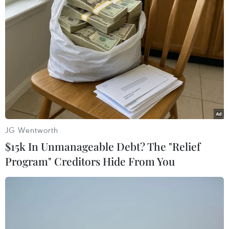
JG Wentworth
#Giá vàng
#Eurozone
#Italy
#Trượt dốc
Italy
$15k In Unmanageable Debt? The "Relief
Program" Creditors Hide From You
Theo dõi VietnamPlus