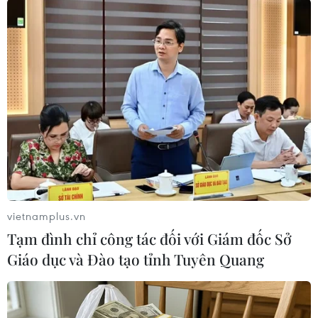
TrungQuốc trong tháng 10/2011 đã dịu xuống
5,5% - ghi dấu tháng giảm thứ ba liêntiếp, so với
mức cao kỷ lục của 3 năm (6,5%) lập hồi tháng
7/2011.
Trong một thông tin có liên quan, từ phiên 7/11
đến phiên 8/11, lượng vàngtại SPDR Gold Trust,
quỹ giao dịch vàng lớn nhất thế giới, đã tăng
gần 1%. Đếnphiên 9/11, lượng vàng tại quỹ này
tăng thêm 3,025 tấn lên 1.267,153 tấn, mứccao
nhất kể từ cuối tháng 8/2011.
vietnamplus.vn
Tạm đình chỉ công tác đối với Giám đốc Sở
Giáo dục và Đào tạo tỉnh Tuyên Quang
Hương Giang (TTXVN/Vietnam+)