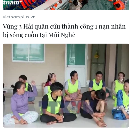
vietnamplus.vn
Vùng 3 Hải quân cứu thành công 1 nạn nhân
bị sóng cuốn tại Mũi Nghê
Hà Nội: 1 người đàn ông bị chó béc giê nhà
cắn tử vong
23/08/2018 04:34
Bệnh nhân ở nhà khi thấy 2 con chó nhà cắn nhau, liền
cầm nạng đánh vào con chó để can ngăn, sau đó cả 2
con chó quay lại cắn chủ vào vùng cổ.