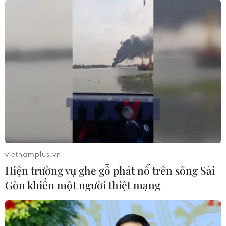
Theo chương trình khống chế và loại trừ bệnh dại trên
người (Viện Vệ sinh Dịch tễ Trung ương), tính đến nay cả
nước ghi nhận 67 người bị chết vì bệnh dại tại 24 tỉnh
thành phố.
vietnamplus.vn
Hiện trường vụ ghe gỗ phát nổ trên sông Sài
Gòn khiến một người thiệt mạng