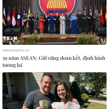
TIN LIÊN QUAN
vietnamplus.vn
59 năm ASEAN: Giữ vững đoàn kết, định hình
tương lai