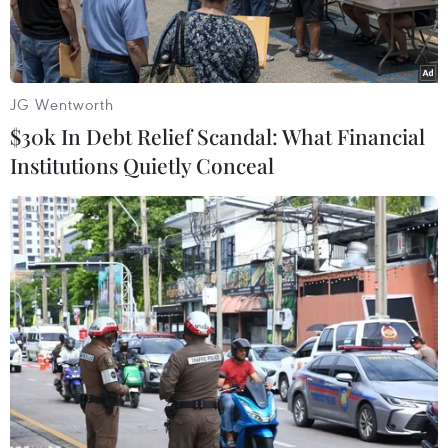
JG Wentworth
$30k In Debt Relief Scandal: What Financial
Institutions Quietly Conceal
Hai cháu bé được đưa vào bệnh viện chữa trị. (Nguồn: Minh
Tâm/ TTXVN)
Bác sỹ Ma Trung Nghĩa, Phó Giám đốc Bệnh
viện Đa khoa khu vực Hoàng Su Phì (Hà Giang)
cho biết, các y bác sỹ bệnh viện đang tập trung