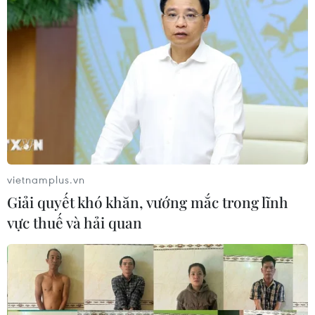
Ninh Bình: 12 học sinh bị chó cắn tại
trường đã đi học trở lại
08/01/2019 05:14
Hiệu trưởng trường Tiểu học Ninh Xuân Phạm Thị Minh
cho biết các vết thương của học sinh hầu hết chỉ xước
da và chảy máu. Đến sáng 8/1, các em học sinh đã đi
học bình thường.
vietnamplus.vn
Giải quyết khó khăn, vướng mắc trong lĩnh
vực thuế và hải quan