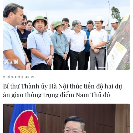
CƠ QUAN CHỦ QUẢN: THÔNG TẤN XÃ VIỆT NAM
Tổng Biên tập: TRẦN TIẾN DUẨN
Phó Tổng Biên tập: NGUYỄN THỊ TÁM, KHÚC THANH
THỦY
Sở hữu trí tuệ
Quy định sử dụng
vietnamplus.vn
RSS
Hỗ trợ
Bí thư Thành ủy Hà Nội thúc tiến độ hai dự
Ngôn ngữ
TTXVN
án giao thông trọng điểm Nam Thủ đô
Dịch vụ tin
Quảng cáo
Liên hệ