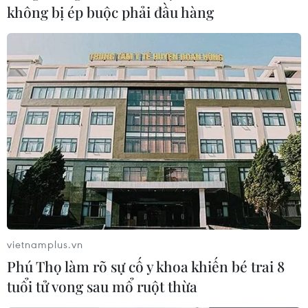
ngày nhập viện tại Bệnh viện đa khoa Cà Mau.
không bị ép buộc phải đầu hàng
vietnamplus.vn
Ghi nhận 67 người bị chết vì bệnh dại ở 24
Phú Thọ làm rõ sự cố y khoa khiến bé trai 8
tỉnh thành phố
tuổi tử vong sau mổ ruột thừa
04/10/2018 07:57