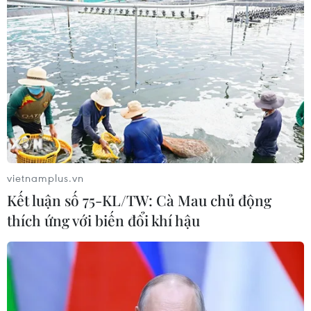
Người dân không sử dụng sản phẩm
giảm cân không rõ nguồn gốc, chưa
được cấp phép
06/08/2026 04:22
Công nghệ Robot Da Vinci
nâng cao năng lực phẫu thuật
chuyên sâu tại Bệnh viện K
vietnamplus.vn
06/08/2026 02:13
Kết luận số 75-KL/TW: Cà Mau chủ động
thích ứng với biến đổi khí hậu
Cứu nạn thành công 30 ngư dân của
tàu cá bị cháy trên vùng biển Khánh
Hòa
05/08/2026 03:58