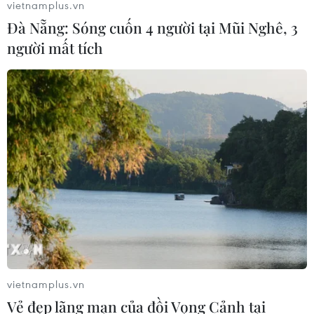
vietnamplus.vn
Đà Nẵng: Sóng cuốn 4 người tại Mũi Nghê, 3
người mất tích
vietnamplus.vn
Vẻ đẹp lãng mạn của đồi Vọng Cảnh tại