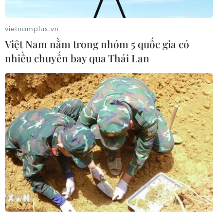
phí khám chữa bệnh bảo hiểm y tế
02/08/2026 10:10
vietnamplus.vn
Việt Nam nằm trong nhóm 5 quốc gia có
nhiều chuyến bay qua Thái Lan
Điều trị hiệu quả ca ung thư phổi
mang đồng thời hai đột biến gen
hiếm gặp
02/08/2026 05:58
Giao chỉ tiêu bao phủ bảo hiểm y tế
toàn quốc đạt 100% vào năm 2030
02/08/2026 04:54
Tạo đột phá từ y tế cơ sở đến phát