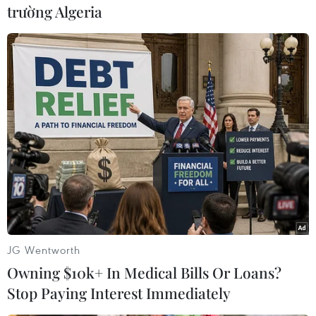
trường Algeria
Mặc dù cấp ủy, chính quyền ở các địa phương
thường xuyên tuyên truyền, nhắc nhở các gia
đình chấp hành nghiêm các quy định của pháp
luật về nuôi, quản lý vật nuôi, nhất là các nội
dung liên quan đến Nghị định 90/2017/NĐ-CP
của Chính phủ quy định xử phạt vi phạm hành
chính trong lĩnh vực thú y; trong đó, có quy
định cấm hành vi không đeo rọ mõm, không
xích giữ chó và không có người đưa dắt chó ra
nơi công cộng song nhiều hộ gia đình vẫn thả
rông chó, không đeo rọ mõm.
JG Wentworth
Theo lãnh đạo Chi cục Chăn nuôi và Thú y tỉnh
Owning $10k+ In Medical Bills Or Loans?
Hà Giang, để số vụ tai nạn thương tích do chó
Stop Paying Interest Immediately
cắn không xảy ra, bên cạnh việc đẩy mạnh công