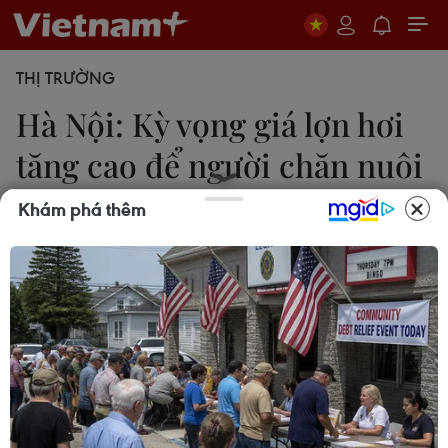
THỊ TRƯỜNG
Hà Nội: Kỳ vọng giá lợn hơi
tăng cao để người chăn nuôi
có lãi
Khám phá thêm
Nam Giang
12/01/2024 01:30
Hiện thị trường vào mùa cao điểm tiêu dùng cuối
năm nên sức tiêu thụ đã cải thiện đáng kể, giá lợn
hơi tăng lên mức 53.000 đồng/kg.