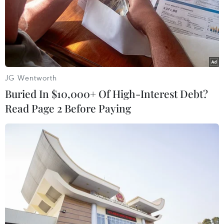
JG Wentworth
Buried In $10,000+ Of High-Interest Debt?
Read Page 2 Before Paying
#giá lợn hơi
#Tết Nguyên đán Giáp Dần 2024
#lạm phát
#ngành chăn nuôi
TP. Hà Nội