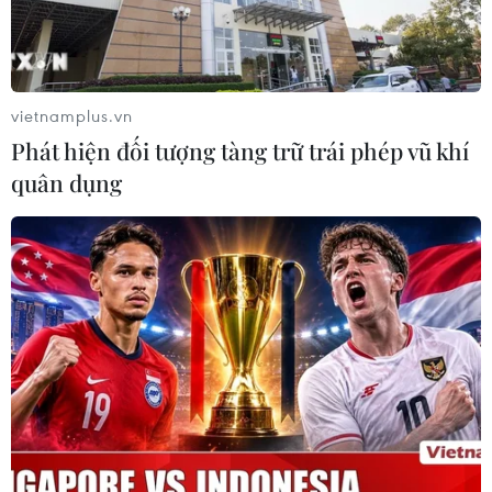
Theo dõi VietnamPlus
vietnamplus.vn
Phát hiện đối tượng tàng trữ trái phép vũ khí
TẾT NGUYÊN ĐÁN GIÁP THÌN 2024
quân dụng
Khai hội Tây Thiên ở Vĩnh Phúc: Hành trình 'đến
với Phật, về với Mẫu'
Vĩnh Phúc khai hội Tây Thiên năm
2024
HDBank tiếp tục nối những nhịp cầu yêu thương
tại miền sông nước Cửu Long
Cộng đồng người Việt tại Israel đón Xuân Quê
hương Giáp Thìn
Lượng khách vẫn cao, ngành đường sắt chạy