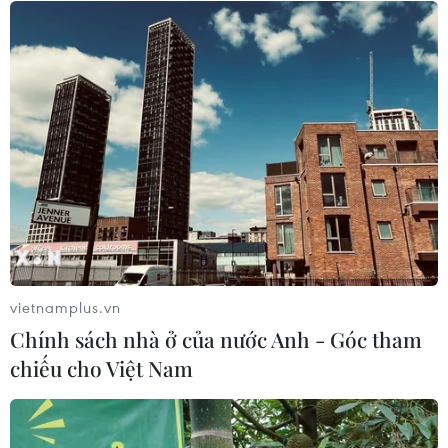
EU mở tham vấn về phạm vi sản
phẩm thép và những tác động tới
Việt Nam
04/08/2026 13:13
Xem thêm
vietnamplus.vn
CƠ QUAN CHỦ QUẢN: THÔNG TẤN XÃ VIỆT NAM
Chính sách nhà ở của nước Anh - Góc tham
Tổng Biên tập: TRẦN TIẾN DUẨN
chiếu cho Việt Nam
Phó Tổng Biên tập: NGUYỄN THỊ TÁM, KHÚC THANH
THỦY