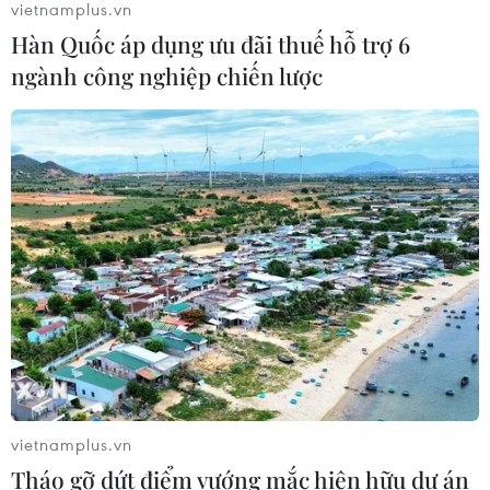
vietnamplus.vn
Hàn Quốc áp dụng ưu đãi thuế hỗ trợ 6
Giá vàng ngày 5/8: Bảng giá tại các
ngành công nghiệp chiến lược
công ty vàng bạc đá quý
05/08/2026 01:51
Giá vàng thế giới tăng khoảng 1% khi
giá dầu hạ nhiệt
05/08/2026 01:18
Dầu thô chạm đáy ba tuần khi căng
thẳng tại eo biển Hormuz hạ nhiệt
05/08/2026 00:53
vietnamplus.vn
Tháo gỡ dứt điểm vướng mắc hiện hữu dự án