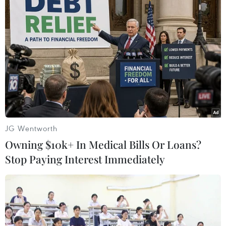
hơi lên cao. Tuy nhiên, thị trường năm nay lại
diễn biến khác thường. Giá lợn hơi từ đầu quý
4/2023 đến nay, không cải thiện, thậm chí còn
giảm sâu so với cùng kỳ năm trước.
Trước những diễn biến không thuận kể trên,
ngành nông nghiệp đã khuyến cáo doanh
nghiệp sản xuất, người chăn nuôi lợn nâng cao
sự chủ động trước dịch bệnh; đồng thời, nắm
chắc nhu cầu thị trường để có kế hoạch sản xuất
JG Wentworth
phù hợp, đáp ứng yêu cầu tiêu dùng dịp cuối
Owning $10k+ In Medical Bills Or Loans?
năm cũng như Tết Nguyên đán Giáp Thìn 2024
Stop Paying Interest Immediately
đang đến gần.
Để ổn định chăn nuôi lợn, nhất là từ nay đến
cuối năm, Sở Nông nghiệp và Phát triển nông
thôn Hà Nội đề nghị các địa phương cần có biện