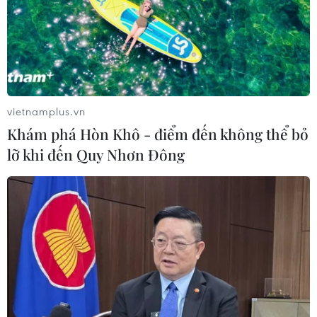
đoán
06/08/2026 00:26
Giá vàng thế giới tăng mạnh nhất kể
từ tháng Hai
vietnamplus.vn
06/08/2026 00:26
Khám phá Hòn Khô - điểm đến không thể bỏ
lỡ khi đến Quy Nhơn Đông
Dow Jones lập đỉnh kỷ lục nhờ diễn
biến tích cực tại Trung Đông
05/08/2026 23:27
Vận chuyển quá cảnh hàng giả và
xâm phạm sở hữu trí tuệ diễn biến