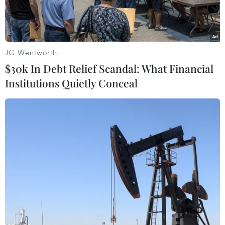
JG Wentworth
$30k In Debt Relief Scandal: What Financial
Institutions Quietly Conceal
Người chăn nuôi xuất chuồng đàn lợn với giá cao. (Ảnh: Thanh
Tân/TTXVN)
Khảo sát thị trường cho thấy giá lợn hơi tăng lên
mức 53.000 đồng/kg. Nhiều người chăn nuôi kỳ
vọng, xu hướng tăng có thể tiếp tục kéo dài và
về trên mức giá thành chăn nuôi.