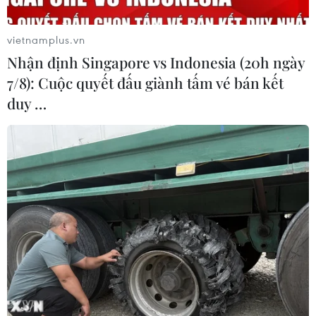
thêm tàu Thống Nhất, Hải Phòng
vietnamplus.vn
Nhận định Singapore vs Indonesia (20h ngày
7/8): Cuộc quyết đấu giành tấm vé bán kết
duy …
TIN LIÊN QUAN