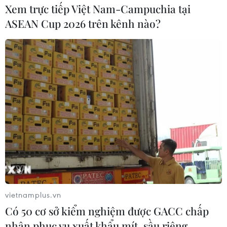
Xem trực tiếp Việt Nam-Campuchia tại
ASEAN Cup 2026 trên kênh nào?
Bà Rịa-Vũng Tàu: Giá lợn hơi xuống thấp,
người nuôi “treo chuồng”
12/05/2023 04:11
Sau một thời gian dài giá lợn hơi xuống thấp nhưng giá
thức ăn chăn nuôi vẫn cao, khiến nhiều hộ nuôi, trang
trại nhỏ ở tỉnh Bà Rịa-Vũng Tàu không thể cầm cự, phải
bán tháo, nghỉ nuôi, "treo chuồng."
vietnamplus.vn
Có 50 cơ sở kiểm nghiệm được GACC chấp
nhận phục vụ xuất khẩu mít, sầu riêng