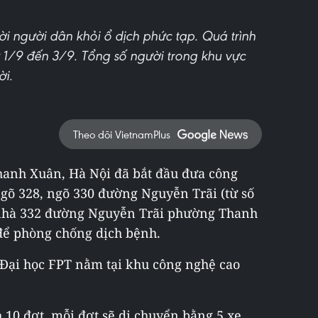
i người dân khỏi ổ dịch phức tạp. Quá trình
ừ 1/9 đến 3/9. Tổng số người trong khu vực
ời.
Theo dõi VietnamPlus
hanh Xuân, Hà Nội đã bắt đầu đưa công
ngõ 328, ngõ 330 đường Nguyễn Trãi (từ số
 nhà 332 đường Nguyễn Trãi phường Thanh
 để phòng chống dịch bệnh.
á Đại học FPT nằm tại khu công nghệ cao
 10 đợt, mỗi đợt sẽ di chuyển bằng 5 xe