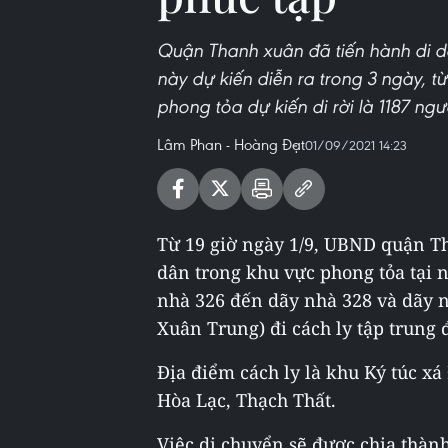
Quận Thanh xuân đã tiến hành di dờ
này dự kiến diễn ra trong 3 ngày, t
phong tỏa dự kiến di rời là 1187 ngư
Lâm Phan - Hoàng Đạt
01/09/2021 14:23
Từ 19 giờ ngày 1/9, UBND quận T
dân trong khu vực phong tỏa tại 
nhà 326 đến dãy nhà 328 và dãy
Xuân Trung) đi cách ly tập trung
Địa điểm cách ly là khu Ký túc x
Hòa Lạc, Thạch Thất.
Việc di chuyển sẽ được chia thành