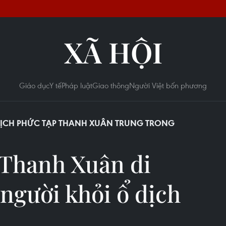
XÃ HỘI
Giáo dục
Y tế
Pháp luật
Giao thông
Người Việt bốn phương
DỊCH PHỨC TẠP THANH XUÂN TRUNG TRONG
 Thanh Xuân di
 người khỏi ổ dịch