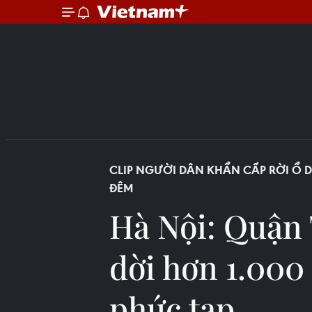
CLIP NGƯỜI DÂN KHẨN CẤP RỜI Ổ 
ĐÊM
Hà Nội: Quận
dời hơn 1.000
phức tạp