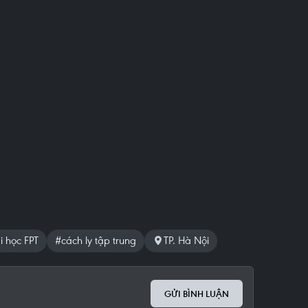
i học FPT
#cách ly tập trung
TP. Hà Nội
GỬI BÌNH LUẬN