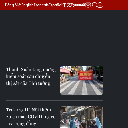
Tiếng Việt
English
Français
Español
中文
Русский
Thanh Xuân tăng cường
kiểm soát sau chuyến
thị sát của Thủ tướng
Trưa 1/9: Hà Nội thêm
20 ca mắc COVID-19, có
1 ca cộng đồng