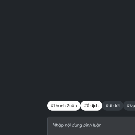
#Thanh Xuân
#ổ dịch
#di dời
#Đạ