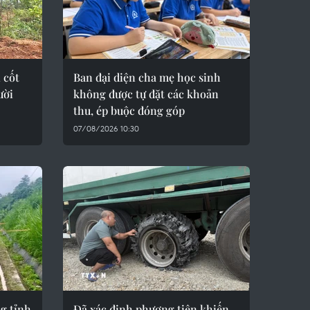
 cốt
Ban đại diện cha mẹ học sinh
ười
không được tự đặt các khoản
thu, ép buộc đóng góp
07/08/2026 10:30
g tỉnh
Đã xác định phương tiện khiến