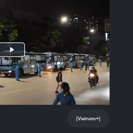
Play
Video
(Vietnam+)