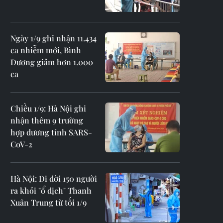
Ngày 1/9 ghi nhận 11.434
ca nhiễm mới, Bình
Dương giảm hơn 1.000
ca
Chiều 1/9: Hà Nội ghi
nhận thêm 9 trường
hợp dương tính SARS-
CoV-2
Hà Nội: Di dời 150 người
ra khỏi "ổ dịch" Thanh
Xuân Trung từ tối 1/9