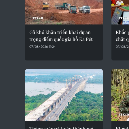
Gỡ khó khăn triển khai dự án
Khắc p
trọng điểm quốc gia hồ Ka Pét
chặt q
07/08/2026 11:24
07/08/2
Tháng 12/2026 hoàn thành mở
Khánh