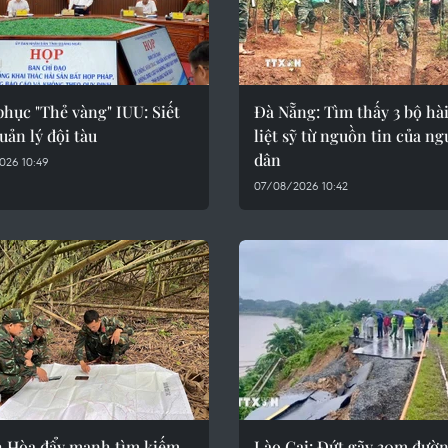
hục "Thẻ vàng" IUU: Siết
Đà Nẵng: Tìm thấy 3 bộ hài
uản lý đội tàu
liệt sỹ từ nguồn tin của ng
dân
026 10:49
07/08/2026 10:42
 Hòa đẩy mạnh tìm kiếm,
Lào Cai: Đứt gãy 30m đườn