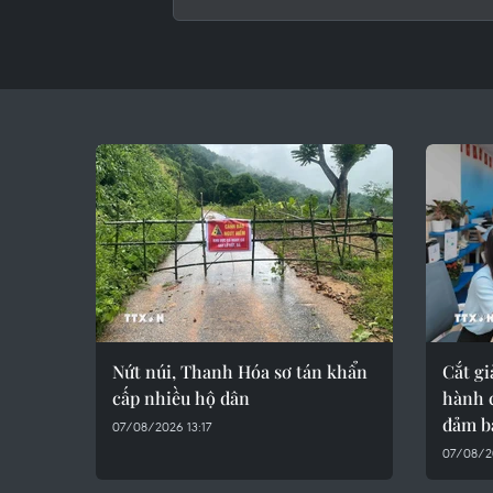
Nứt núi, Thanh Hóa sơ tán khẩn
Cắt gi
cấp nhiều hộ dân
hành c
đảm b
07/08/2026 13:17
07/08/20