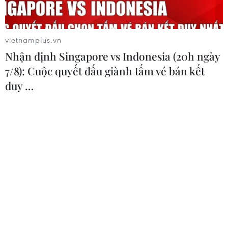
#COVID-19
#giãn cách xã hội
#tập trung đông người
#Hà Nội
#Chỉ thị 16
#nới lỏng giãn cách
TP. Hà Nội
vietnamplus.vn
Nhận định Singapore vs Indonesia (20h ngày
7/8): Cuộc quyết đấu giành tấm vé bán kết
duy …
Theo dõi VietnamPlus
TIN LIÊN QUAN