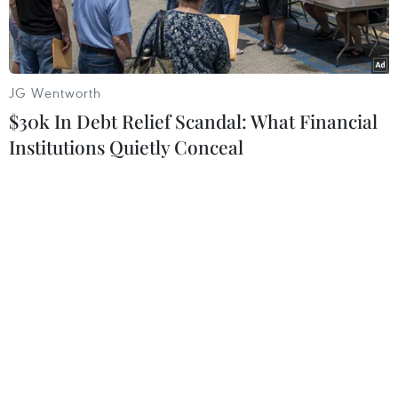
đông người.
JG Wentworth
$30k In Debt Relief Scandal: What Financial
Institutions Quietly Conceal
Người và phương tiện giao thông di chuyển khá đông cuối
chiều 20/4 tại Hà Nội. (Ảnh: Thanh Tùng/TTXVN)
Chiều 20/4, tại cuộc họp của Ban Chỉ đạo phòng
chống dịch bệnh COVID-19 thành phố Hà Nội,