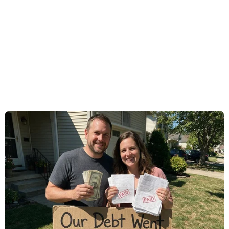
Chủ tịch Ủy ban Nhân dân thành phố Hà Nội
Nguyễn Đức Chung cho biết cùng với Thành phố
Hồ Chí Minh, Hà Nội đã đề nghị Chính phủ nới
lỏng giãn cách xã hội sau ngày 22/4.
Theo Chủ tịch Ủy ban Nhân dân thành phố, từ
nay đến ngày 22/4 tới, nếu Hà Nội không ghi
nhận thêm ca mắc COVID-19 mới, thành phố có
thể hạ mức cảnh báo nhưng chắc chắn không
thể nới lỏng toàn bộ, đặc biệt là vẫn hạn chế tối
đa các hoạt động tập trung đông người.
Ban Chỉ đạo phòng chống dịch bệnh COVID-19
thành phố giao Sở Y tế cùng đơn vị chức năng
soạn thảo Chỉ thị hoặc kế hoạch với các nội
dung nhằm thực hiện nghiêm túc Chỉ thị mới
của Thủ tướng.