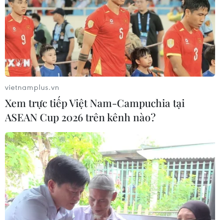
khách trước khi ra/vào ga và khử khuẩn tàu
theo quy định.
Bên cạnh đó, Hà Nội tiếp tục khoanh vùng cách
ly, xử lý triệt để hai ổ dịch phức tạp tại thôn Hạ
Lôi ( xã Mê Linh, huyện Mê Linh) và ổ dịch tại
xóm Trên (xã Dũng Tiến, huyện Thường Tín);
vietnamplus.vn
xét nghiệm nhanh tại cộng đồng để kịp thời
Xem trực tiếp Việt Nam-Campuchia tại
phát hiện các trường hợp mắc bệnh; xây dựng
ASEAN Cup 2026 trên kênh nào?
chiến lược xét nghiệm trong giai đoạn mới theo
hướng dẫn của Bộ Y tế.
Các bệnh viện ở Hà Nội cần thực hiện nghiêm
quy trình cách ly, điều trị bệnh nhân, quy trình
kiểm soát nhiễm khuẩn, kiểm soát chặt chẽ
người ra, vào tránh lây nhiễm chéo trong bệnh
viện; tiếp tục tập huấn cho tất cả nhân viên y tế