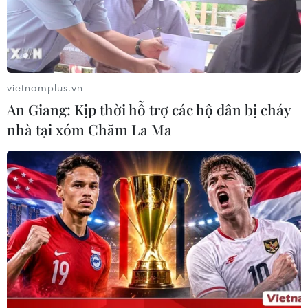
nắm chắc kiến thức về chẩn đoán, điều trị và
phòng chống dịch COVID-19./.
(TTXVN/Vietnam+)
vietnamplus.vn
An Giang: Kịp thời hỗ trợ các hộ dân bị cháy
nhà tại xóm Chăm La Ma