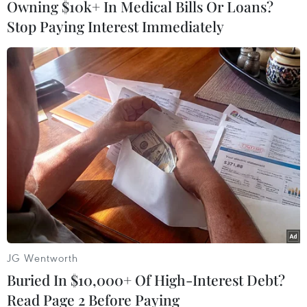
Owning $10k+ In Medical Bills Or Loans?
Stop Paying Interest Immediately
Người dân tập thể dục vào cuối giờ chiều 20/4. (Ảnh: Thanh
Tùng/TTXVN)
JG Wentworth
Chủ tịch Ủy ban Nhân dân cũng đồng ý với đề
Buried In $10,000+ Of High-Interest Debt?
xuất của các quận, huyện tiếp tục đẩy mạnh
Read Page 2 Before Paying