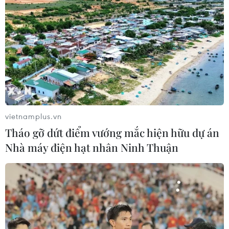
Lời kêu gọi của Tổng Bí thư, Chủ tịch nước
Nguyễn Phú Trọng; Chỉ thị 16 của Thủ tướng
Chính phủ; Chỉ thị số 31 của Thành ủy và Chỉ thị
05 của Chủ tịch Ủy ban Nhân dân thành phố;
chủ động xây dựng, thực hiện chính sách, biện
pháp nhằm hạn chế tối đa tác động tiêu cực của
dịch bệnh COVID-19 với thực hiện các mục tiêu
phát triển kinh tế-xã hội.
vietnamplus.vn
Các địa phương, đơn vị tập trung điều tra, xác
Tháo gỡ dứt điểm vướng mắc hiện hữu dự án
minh những trường hợp liên quan tới ca bệnh,
Nhà máy điện hạt nhân Ninh Thuận
ổ dịch để giám sát, theo dõi sức khỏe, áp dụng
biện pháp cách ly theo quy định...
Ban Chỉ đạo phòng chống dịch COVID-19 thành
phố Hà Nội yêu cậu Ga Hà Nội tổ chức cho hành
khách điền tờ khai y tế và đo thân nhiệt hành