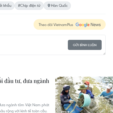
ất khẩu
#Chip điện tử
Hàn Quốc
Theo dõi VietnamPlus
GỬI BÌNH LUẬN
i đầu tư, đưa ngành
 đưa ngành tôm Việt Nam phát
âu rộng với kinh tế toàn cầu.