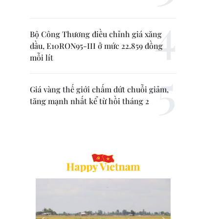
Bộ Công Thương điều chỉnh giá xăng
dầu, E10RON95-III ở mức 22.859 đồng
mỗi lít
Giá vàng thế giới chấm dứt chuỗi giảm,
tăng mạnh nhất kể từ hồi tháng 2