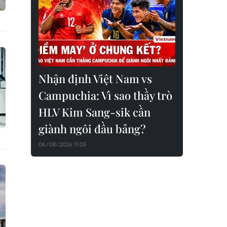
Nhận định Việt Nam vs
Campuchia: Vì sao thầy trò
HLV Kim Sang-sik cần
giành ngôi đầu bảng?
06/08/2026 11:05