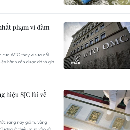
 nhất phạm vi đàm
n của WTO thay vì sửa đổi
 hiện hành cần được đánh giá
 hiệu SJC lùi về
nước sáng nay giảm, vàng
g/lượng ở chiều mua vào và