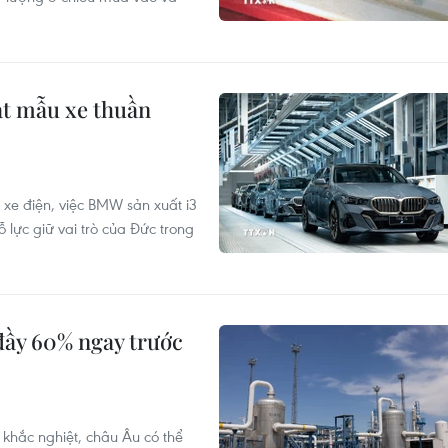
ạt mẫu xe thuần
 xe điện, việc BMW sản xuất i3
ỗ lực giữ vai trò của Đức trong
đầy 60% ngay trước
khắc nghiệt, châu Âu có thể