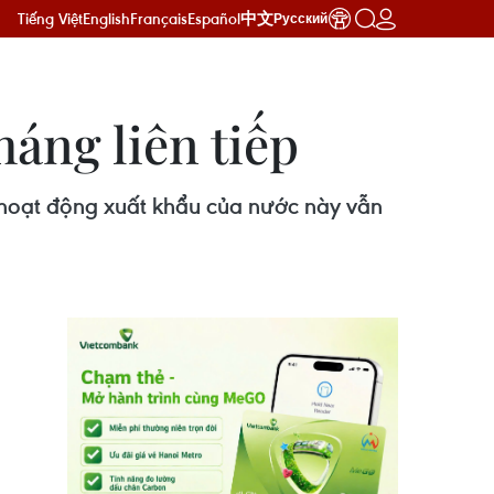
Tiếng Việt
English
Français
Español
中文
Русский
áng liên tiếp
 hoạt động xuất khẩu của nước này vẫn