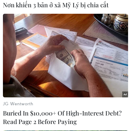
#Cổng kết nối
Mỹ
Nơn khiến 3 bản ở xã Mỹ Lý bị chia cắt
Theo dõi VietnamPlus
TIN CÙNG CHUYÊN MỤC
Xe điện Trung Quốc mở rộng
cuộc đua công nghệ ra Đông Nam Á
JG Wentworth
08/08/2026 03:00
Buried In $10,000+ Of High-Interest Debt?
Read Page 2 Before Paying