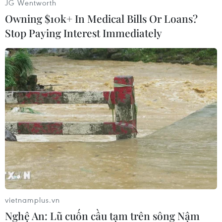
JG Wentworth
Owning $10k+ In Medical Bills Or Loans?
Đại Hải (Vietnam+)
Stop Paying Interest Immediately
vietnamplus.vn
#Acer
#Màn hình
#Kết nối HDMI
#Bộ sưu tập
Nghệ An: Lũ cuốn cầu tạm trên sông Nậm