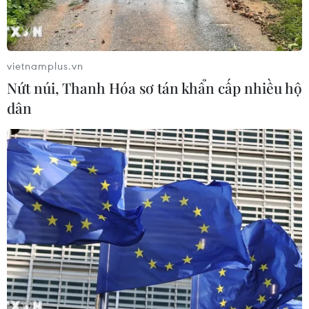
17/07/2026 05:42
Xem thêm
vietnamplus.vn
Nứt núi, Thanh Hóa sơ tán khẩn cấp nhiều hộ
dân
CƠ QUAN CHỦ QUẢN: THÔNG TẤN XÃ VIỆT NAM
Tổng Biên tập: TRẦN TIẾN DUẨN
Phó Tổng Biên tập: NGUYỄN THỊ TÁM, KHÚC THANH
THỦY
Sở hữu trí tuệ
Quy định sử dụng
RSS
Hỗ trợ