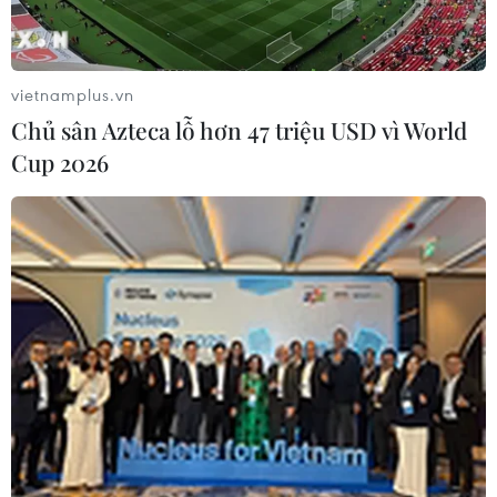
vietnamplus.vn
Chủ sân Azteca lỗ hơn 47 triệu USD vì World
Cup 2026
Toyota bán lượng xe kỷ lục và vượt mặt đối
thủ nặng ký
25/04/2014 03:40
Toyota bán được lượng xe kỷ lục là 2,58 triệu chiếc
trong quý 1 năm 2014 và vượt mặt hai đối thủ nặng ký là
Volkswagen và GM.