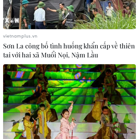
loạt mẫu xe thuần điện “thế hệ mới”
07/08/2026 01:52
vietnamplus.vn
Các thương hiệu xe cao cấp của Đức
Sơn La công bố tình huống khẩn cấp về thiên
trong cuộc khủng hoảng lợi nhuận
tai với hai xã Muổi Nọi, Nậm Lầu
04/08/2026 23:03
Bứt phá trước "tháng Ngâu": Hãng xe
đồng loạt bung chiêu kích cầu đa
dạng
04/08/2026 04:29
Ôtô Trung Quốc có tạo nên “làn sóng