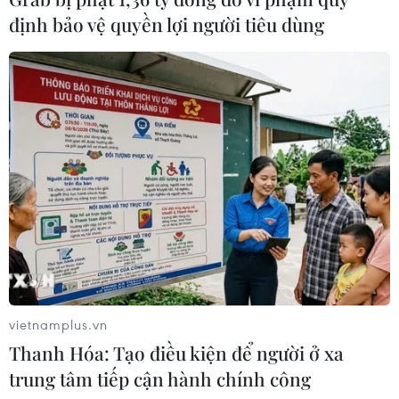
định bảo vệ quyền lợi người tiêu dùng
Kia đầu tư 649 triệu USD sản xuất ôtô
điện tại Mexico
29/07/2026 23:45
Động đất tại Kumamoto làm đình trệ
chuỗi cung ứng bán dẫn và ôtô Nhật
Bản
29/07/2026 14:37
Triệu hồi để kiểm tra sản phẩm xe
vietnamplus.vn
môtô Honda CB1000 Hornet
Thanh Hóa: Tạo điều kiện để người ở xa
29/07/2026 07:19
trung tâm tiếp cận hành chính công