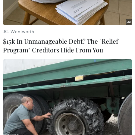
JG Wentworth
$15k In Unmanageable Debt? The "Relief
Program" Creditors Hide From You
Toyota Camry. (Nguồn: digitaltrends.com)
Hãng sản xuất xe hơi Nhật Bản Toyota vừa
tuyên bố sẽ ngừng sản xuất mẫu Camry tại nhà
máy lắp ráp của thương hiệu xe Subaru ở
Lafayette, bang Indiana của Mỹ vào mùa thu
năm 2016.