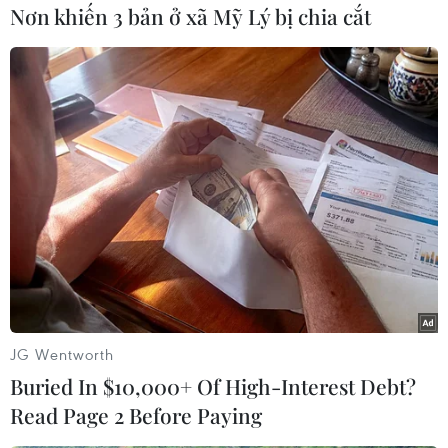
gồm việc tập trung vào mẫu xe SUV, tiếp tục giới
Nơn khiến 3 bản ở xã Mỹ Lý bị chia cắt
thiệu các sản phẩm mới, tăng sản lượng ở nước
ngoài lên 1,07 triệu chiếc, tăng năng suất lên
20%.
Năm ngoái, Subaru cho biết họ sẽ đầu tư 400
triệu USD để tăng công suất ở Mỹ lên 400.000
chiếc vào trước cuối năm 2016 so với mức
300.000 chiếc xe trong năm nay./.
(Vietnam+)
JG Wentworth
Buried In $10,000+ Of High-Interest Debt?
Read Page 2 Before Paying