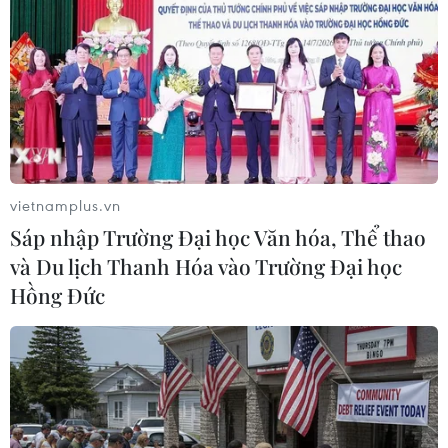
khu vực phía Bắc
19/05/2014 07:54
Ngày 19/5, Toyota Hải Dương, được xây dựng với tổng
vốn đầu tư 1,25 triệu USD, trên tổng diện tích đất
4.360m2, đã chính thức đi vào hoạt động.
vietnamplus.vn
Sáp nhập Trường Đại học Văn hóa, Thể thao
và Du lịch Thanh Hóa vào Trường Đại học
Hồng Đức