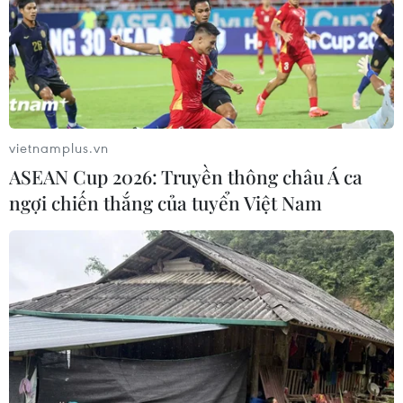
vietnamplus.vn
ASEAN Cup 2026: Truyền thông châu Á ca
ngợi chiến thắng của tuyển Việt Nam
TIN CÙNG CHUYÊN MỤC
Xe điện Trung Quốc mở rộng
cuộc đua công nghệ ra Đông Nam Á
08/08/2026 03:00
Hãng BMW bắt đầu sản xuất hàng