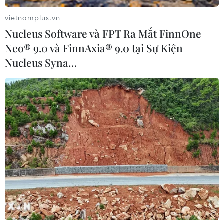
vietnamplus.vn
Nucleus Software và FPT Ra Mắt FinnOne
Neo® 9.0 và FinnAxia® 9.0 tại Sự Kiện
Nucleus Syna…
Toyota là hãng ôtô đầu tiên bán trên 10
triệu xe một năm
24/04/2014 01:53
Doanh số bán ôtô của Toyota trên toàn cầu trong tài
khóa 2013 đã vượt ngưỡng 10 triệu chiếc, trở thành hãng
ôtô đầu tiên thế giới đạt được thành tích này.