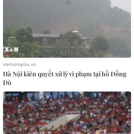
vietnamplus.vn
Hà Nội kiên quyết xử lý vi phạm tại hồ Đồng
Đò