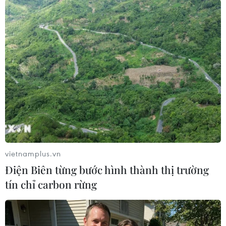
#Toyota
#Ngừng sản xuất
#Mẫu Camry
#Thương hiệu xe Subaru
#Thị trường Bắc Mỹ
#Fuji Heavy
#Doanh số
#Sản lượng
#Nhật Bản
Mỹ
Nhật Bản
vietnamplus.vn
Điện Biên từng bước hình thành thị trường
tín chỉ carbon rừng
Theo dõi VietnamPlus