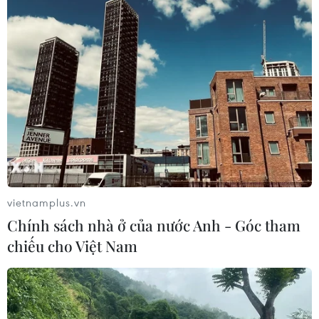
Chứng khoán châu Á đồng loạt tăng
khi giá dầu giảm mạnh
27/07/2026 10:18
Khuyến nghị nhà đầu tư chứng
khoán ưu tiên quản trị rủi ro trong
ngắn hạn
vietnamplus.vn
26/07/2026 07:18
Chính sách nhà ở của nước Anh - Góc tham
chiếu cho Việt Nam
Vốn hóa các “ông lớn” công nghệ bốc
hơi hơn 500 tỷ USD trong một tuần
26/07/2026 01:21