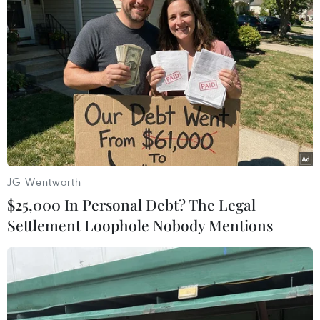
#Tăng trưởng kinh tế
Hưng Yên
Thái Bình
Australia
Hàn Quốc
Libya
Nhật Bản
Theo dõi VietnamPlus
JG Wentworth
$25,000 In Personal Debt? The Legal
Settlement Loophole Nobody Mentions
TIN CÙNG CHUYÊN MỤC
VN-Index tăng hơn 3 điểm nhờ sức
bật nhóm dầu khí
07/08/2026 09:36