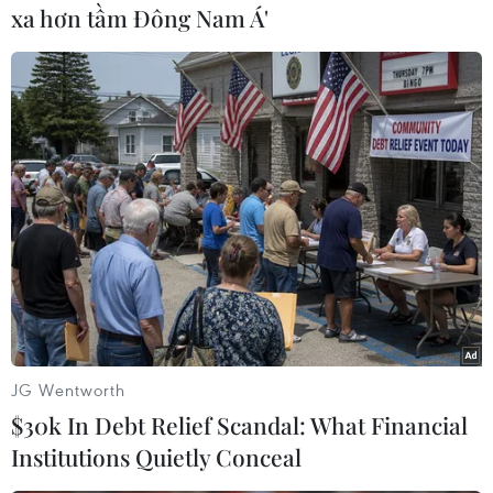
Những hệ quả khó lường của tình trạng bạo
xa hơn tầm Đông Nam Á'
động đẫm máu tại Libya đã lấn át nhữngtác
động tích cực từ báo cáo việc làm tháng 2 khả
quan của Mỹ.
Trong tháng này, các doanh nghiệp Mỹ đã tuyển
dụng thêm 222.000 lao động, mứccao nhất kể từ
tháng 4/2010, đưa tỷ lệ thất nghiệp giảm gần
một điểm phần trămtrong 3 tháng.
Các thị trường chứng khoán châu Á không ổn
định trong những tuần gần đây theosau sự biến
động của giá dầu. Tuy nhiên, chỉ số MSCI chỉ
JG Wentworth
giảm 1% so với mức caonhất trong 2 năm rưỡi
$30k In Debt Relief Scandal: What Financial
đạt được trong tháng 1, cho thấy các thị trường
Institutions Quietly Conceal
phục hồinhanh trước tác động của bất ổn chính