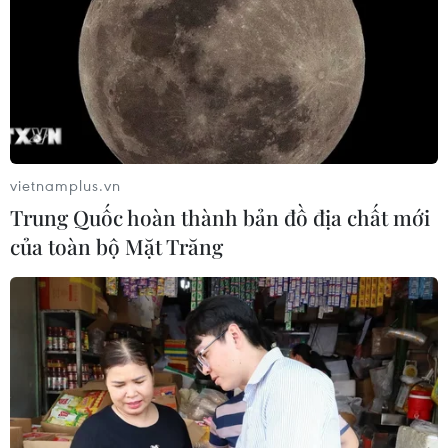
Chứng khoán Âu-Mỹ chao đảo trước
cú sốc kép
24/07/2026 00:42
vietnamplus.vn
Xem thêm
Trung Quốc hoàn thành bản đồ địa chất mới
của toàn bộ Mặt Trăng
CƠ QUAN CHỦ QUẢN: THÔNG TẤN XÃ VIỆT NAM
Tổng Biên tập: TRẦN TIẾN DUẨN
Phó Tổng Biên tập: NGUYỄN THỊ TÁM, KHÚC THANH
THỦY