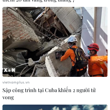
29/07/2026 09:59
Cổ phiếu công nghệ và bán dẫn của
Mỹ giảm mạnh
29/07/2026 00:20
Chứng khoán châu Á hứng chịu đợt
bán tháo mới
28/07/2026 10:41
vietnamplus.vn
Sập công trình tại Cuba khiến 2 người tử
Chứng khoán Mỹ diễn biến trái chiều
vong
trước tuần lễ quyết định của Fed
28/07/2026 02:13