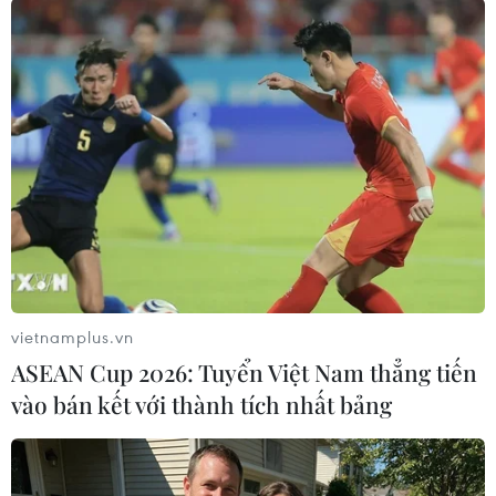
trị tại Libya./.
(TTXVN/Vietnam+)
vietnamplus.vn
ASEAN Cup 2026: Tuyển Việt Nam thẳng tiến
vào bán kết với thành tích nhất bảng
#Chứng khoán châu Á
#Xung đột