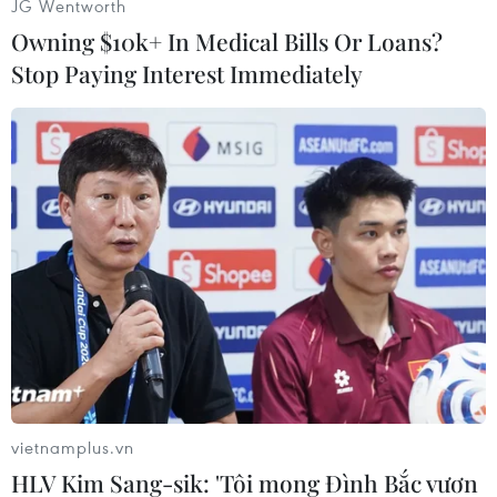
JG Wentworth
Owning $10k+ In Medical Bills Or Loans?
Stop Paying Interest Immediately
#Nhật Bản
#Động đất
#Chunghwa Telecom
#Cáp dưới biển
Đài Loan
Mỹ
Theo dõi VietnamPlus
vietnamplus.vn
TIN CÙNG CHUYÊN MỤC
HLV Kim Sang-sik: 'Tôi mong Đình Bắc vươn