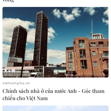
Hưởng ứng Ngày An
ninh mạng Việt Nam: Những thông
điệp thiết thực về an toàn số
05/08/2026 22:58
Ngoại giao khoa học-
công nghệ trở thành trụ cột mới của
nền đối ngoại Việt Nam
05/08/2026 14:56
Xem thêm
vietnamplus.vn
Chính sách nhà ở của nước Anh - Góc tham
chiếu cho Việt Nam