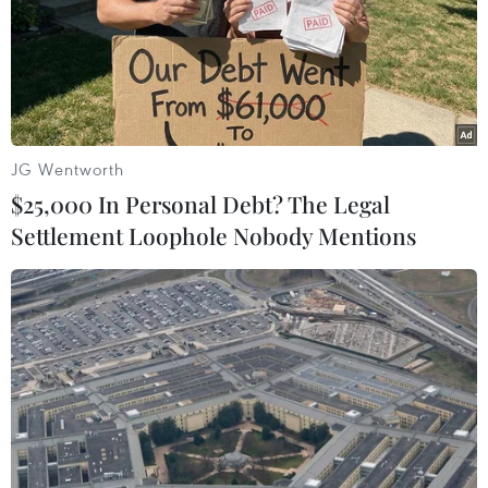
Đoàn Hữu Trung (TTXVN)
JG Wentworth
$25,000 In Personal Debt? The Legal
Settlement Loophole Nobody Mentions
#Quảng Nam
#Đò ngang