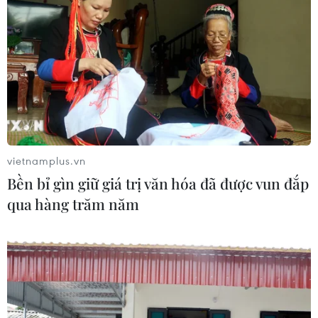
Bộ Xây dựng yêu cầu đầu tư hệ
thống trạm sạc điện trên cao tốc
Bắc-Nam
07/08/2026 08:15
Xuất hiện các cung trượt sạt kèm
theo nhiều vết nứt, gãy tại Sơn La
07/08/2026 07:31
vietnamplus.vn
Bền bỉ gìn giữ giá trị văn hóa đã được vun đắp
qua hàng trăm năm
Thu hồi 89 ha đất đấu giá chọn nhà
đầu tư công trình thành phố cảng
hàng không
07/08/2026 06:46