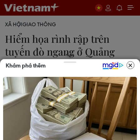
XÃ HỘI
GIAO THÔNG
Hiểm họa rình rập trên
tuyến đò ngang ở Quảng
Nam
Khám phá thêm
23/08/2013 07:15
Hạn chế trong quản lý và ý thức chấp hành luật an
toàn giao thông kém là yếu tố khiến tai nạn giao
thông đường thủy luôn rình rập.
Kiên quyết đình chỉ, buộc ngừng hoạt động đối
với các phương tiện không đảmbảo an toàn và