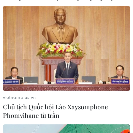
Phó Tổng Biên tập: NGUYỄN THỊ TÁM, KHÚC THANH
THỦY
Sở hữu trí tuệ
Quy định sử dụng
RSS
Hỗ trợ
Ngôn ngữ
TTXVN
Dịch vụ tin
Quảng cáo
Liên hệ
vietnamplus.vn
Giấy phép số: 1374/GP-BTTTT do Bộ Thông tin và Truyền thông
Chủ tịch Quốc hội Lào Xaysomphone
cấp ngày 11/9/2008.
Phomvihane từ trần
Quảng cáo: Phó TBT Nguyễn Thị Tám: 093.5958688, Email:
tamvna@gmail.com