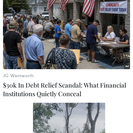
lượng chức năngvừa đi khỏi thì việc chở hàng
hóa, chở người vượt mức cho phép và hành
kháchkhông mặc áo phao khi tham gia giao
thông đường thủy lại tiếp diễn. Đây chính
lànhững yếu tố tiềm ẩn nguy cơ tai nạn giao
thông đường thủy nội địa trên địa bàntỉnh
Quảng Nam có thể xảy ra bất kỳ lúc nào, nhất là
trong mùa mưa bão.
JG Wentworth
Để phòng tránh rủi ro có thể xảy ra trong mùa
$30k In Debt Relief Scandal: What Financial
mưa bão, các cơ quan chức năng cầnkiên quyết
Institutions Quietly Conceal
buộc ngừng hoạt động các phương tiện và
người điều khiển phương tiệnkhông tuân thủ
đầy đủ các quy định của pháp luật, không cho
phương tiện xuất bếnkhi trên phương tiện vẫn
còn khách không mặc áo phao cứu sinh hoặc sử