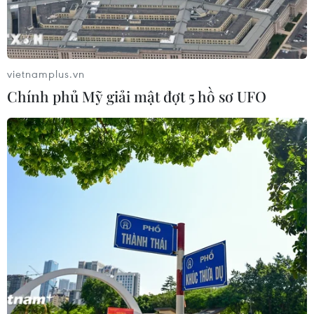
#Tai nạn giao thông đường thủy
TP. Đà Nẵng
Quảng Nam
Nga
vietnamplus.vn
Chính phủ Mỹ giải mật đợt 5 hồ sơ UFO
Theo dõi VietnamPlus
TIN CÙNG CHUYÊN MỤC
Xe tải va chạm xe máy tại Đắk Lắk
làm hai người thương vong
08/08/2026 14:58