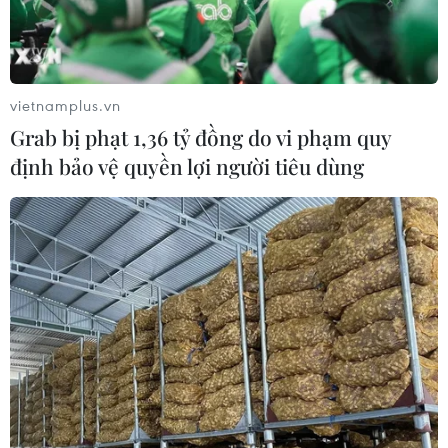
vietnamplus.vn
Grab bị phạt 1,36 tỷ đồng do vi phạm quy
định bảo vệ quyền lợi người tiêu dùng
Quốc hội Thái Lan chuẩn bị cho một
“phiên họp đặc biệt”
21/11/2016 05:44
Quốc hội Thái Lan chuẩn bị cho “phiên họp đặc biệt”
trong bối cảnh Hoàng gia chuẩn bị cho lễ lên ngôi của
Hoàng thái tử Vajiralongkorn vào đầu tháng 12.