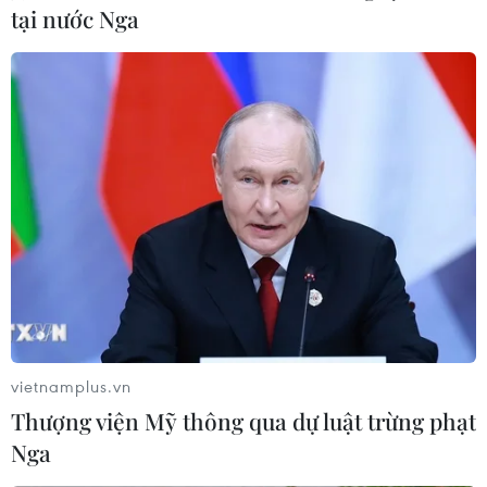
Vajiralongkorn nối ngôi Vua
tại nước Nga
29/11/2016 03:50
Nội các Thái Lan ngày 29/11 đã đệ trình Quốc hội đề cử
Thái tử Maha Vajiralongkorn lên nối ngôi Quốc vương,
kế vị Vua cha mới băng hà cách đây chưa lâu.
vietnamplus.vn
Thượng viện Mỹ thông qua dự luật trừng phạt
Nga