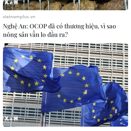
vietnamplus.vn
Nghệ An: OCOP đã có thương hiệu, vì sao
nông sản vẫn lo đầu ra?
Thủ tướng Thái Lan Prayut Chan-ocha:
Quốc vương mới sắp lên ngôi
25/11/2016 22:53
Quốc hội Thái Lan đã triệu tập một cuộc họp khẩn vào