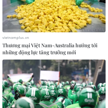
vietnamplus.vn
Thủ tướng Thái Lan kêu gọi người dân
Thương mại Việt Nam-Australia hướng tới
trung thành với Nhà vua Rama X
những động lực tăng trưởng mới
19/11/2016 09:36
Ngày 18/11, Thủ tướng Thái Lan Prayut Chan-ocha đã
kêu gọi người dân nước này thể hiện sự trung thành với
quốc vương mới trong khi vẫn dành cho Nhà vua
Bhumibol Adulyadej sự kính trọng.