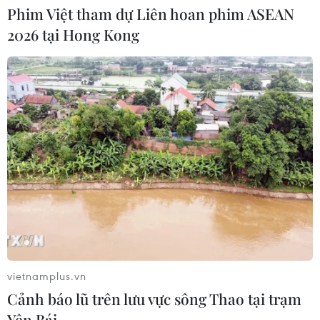
Phim Việt tham dự Liên hoan phim ASEAN
CƠ QUAN CHỦ QUẢN: THÔNG TẤN XÃ VIỆT NAM
2026 tại Hong Kong
Tổng Biên tập: TRẦN TIẾN DUẨN
Phó Tổng Biên tập: NGUYỄN THỊ TÁM, KHÚC THANH
THỦY
Sở hữu trí tuệ
Quy định sử dụng
RSS
Hỗ trợ
Ngôn ngữ
TTXVN
Dịch vụ tin
Quảng cáo
Liên hệ
vietnamplus.vn
Cảnh báo lũ trên lưu vực sông Thao tại trạm
Giấy phép số: 1374/GP-BTTTT do Bộ Thông tin và Truyền thông
Yên Bái