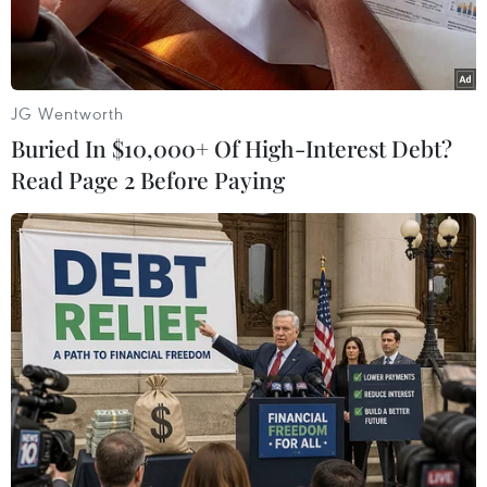
JG Wentworth
Buried In $10,000+ Of High-Interest Debt?
Read Page 2 Before Paying
Hoàng Thái tử Vajiralongkorn đã trở thành quốc vương mới của
Thái Lan. (Nguồn: AP)
Ngày 29/11, Hoàng Thái tử Vajiralongkorn đã trở
thành quốc vương mới của Thái Lan, nối ngôi
Nhà vua Bhumibol qua đời ở tuổi 88 cách đây 7
tuần, trở thành Nhà vua Rama X của Vương